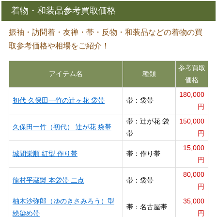
着物・和装品参考買取価格
振袖・訪問着・友禅・帯・反物・和装品などの着物の買
取参考価格や相場をご紹介！
参考買取
アイテム名
種類
価格
180,000
初代 久保田一竹の辻ヶ花 袋帯
帯：袋帯
円
帯：辻が花 袋
150,000
久保田一竹（初代） 辻が花 袋帯
帯
円
15,000
城間栄順 紅型 作り帯
帯：作り帯
円
80,000
龍村平蔵製 本袋帯 二点
帯：袋帯
円
柚木沙弥郎（ゆのきさみろう）型
35,000
帯：名古屋帯
絵染め帯
円