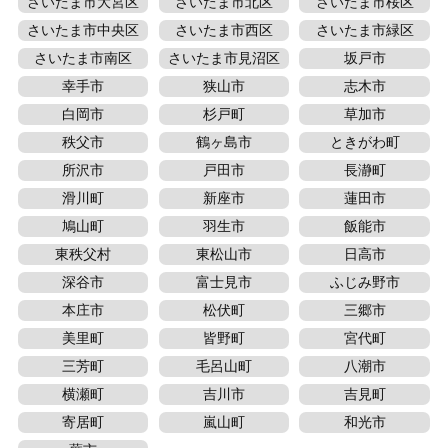
さいたま市大宮区
さいたま市北区
さいたま市桜区
さいたま市中央区
さいたま市西区
さいたま市緑区
さいたま市南区
さいたま市見沼区
坂戸市
幸手市
狭山市
志木市
白岡市
杉戸町
草加市
秩父市
鶴ヶ島市
ときがわ町
所沢市
戸田市
長瀞町
滑川町
新座市
蓮田市
鳩山町
羽生市
飯能市
東秩父村
東松山市
日高市
深谷市
富士見市
ふじみ野市
本庄市
松伏町
三郷市
美里町
皆野町
宮代町
三芳町
毛呂山町
八潮市
横瀬町
吉川市
吉見町
寄居町
嵐山町
和光市