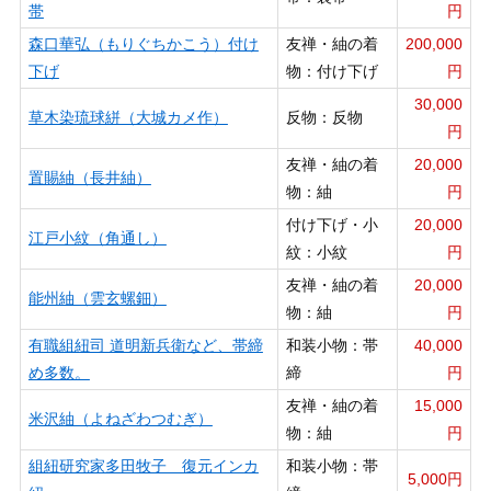
帯
円
森口華弘（もりぐちかこう）付け
友禅・紬の着
200,000
下げ
物：付け下げ
円
30,000
草木染琉球絣（大城カメ作）
反物：反物
円
友禅・紬の着
20,000
置賜紬（長井紬）
物：紬
円
付け下げ・小
20,000
江戸小紋（角通し）
紋：小紋
円
友禅・紬の着
20,000
能州紬（雲玄螺鈿）
物：紬
円
有職組紐司 道明新兵衛など、帯締
和装小物：帯
40,000
め多数。
締
円
友禅・紬の着
15,000
米沢紬（よねざわつむぎ）
物：紬
円
組紐研究家多田牧子 復元インカ
和装小物：帯
5,000円