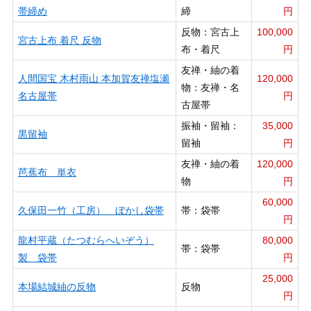
帯締め
締
円
反物：宮古上
100,000
宮古上布 着尺 反物
布・着尺
円
友禅・紬の着
人間国宝 木村雨山 本加賀友禅塩瀬
120,000
物：友禅・名
名古屋帯
円
古屋帯
振袖・留袖：
35,000
黒留袖
留袖
円
友禅・紬の着
120,000
芭蕉布 単衣
物
円
60,000
久保田一竹（工房） ぼかし袋帯
帯：袋帯
円
龍村平蔵（たつむらへいぞう）
80,000
帯：袋帯
製 袋帯
円
25,000
本場結城紬の反物
反物
円