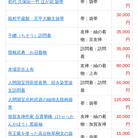
初代 久保田一竹 辻が花 袋帯
帯：袋帯
円
30,000
龍村平蔵製 天平大鵬文袋帯
帯：袋帯
円
友禅・紬の着
35,000
千總（ちそう）訪問着
物：京友禅
円
訪問着：訪問
35,000
曽根武勇 お召着物
着
円
友禅・紬の着
80,000
本場宮古上布
物：上布
円
人間国宝羽田登喜男 叩き染荒波
訪問着：訪問
50,000
文訪問着
着
円
人間国宝北村武資の紬地太鼓柄袋
120,000
帯：袋帯
帯
円
加賀友禅作家 百貫華峰（ひゃっか
友禅・紬の着
40,000
んかほう）黒留袖
物：加賀友禅
円
帝王紫を使った高台秋草桐文の袋
15,000
帯：袋帯