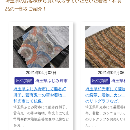
埼玉県のお客様から買い取らせていただいた着物・和装
品の一部をご紹介！
2021年02月06日
2021年01月
市
出張買取
埼玉県和光市
出張買取
埼玉
好
埼玉県和光市にて菱屋善兵衛
埼玉県川口市にて江
、
の袋帯、着物、カシニョール
ど着物、反物、立川
のリトグラフなど。
彩画、桐箪笥。
子、
埼玉県和光市にて菱屋善兵衛の袋
埼玉県川口市にて彫師 
Prev
Next
て庄
帯、着物、カシニョール、岩橋英遠
染師 服部光擴の極小鮫
ious
など
のリトグラフをお売りいただきまし
小紋など着物、反物、
た。…
彩画…