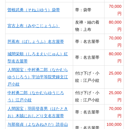
70,000
曽根武勇（そねぶゆう）袋帯
帯：袋帯
円
友禅・紬の着
80,000
宮古上布（みやこじょうふ）
物：上布
円
70,000
芭蕉布（ばしょうふ）名古屋帯
帯：名古屋帯
円
城間栄順（しろまえいじゅん）紅
80,000
帯：名古屋帯
型名古屋帯
円
人間国宝：中村勇二郎（なかむら
付け下げ・小
25,000
ゆうじろう）宇治平等院梵鐘文江
紋：江戸小紋
円
戸小紋
中村勇二郎（なかむらゆうじろ
付け下げ・小
25,000
う）江戸小紋
紋：江戸小紋
円
人間国宝：羽田登喜男（はたとき
70,000
帯：名古屋帯
お）木賊におしどり文名古屋帯
円
与那嶺貞（よなみねさだ）読谷山
100,000
帯：名古屋帯