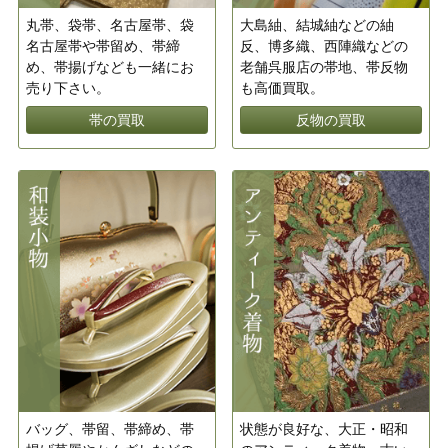
丸帯、袋帯、名古屋帯、袋
大島紬、結城紬などの紬
名古屋帯や帯留め、帯締
反、博多織、西陣織などの
め、帯揚げなども一緒にお
老舗呉服店の帯地、帯反物
売り下さい。
も高価買取。
帯の買取
反物の買取
バッグ、帯留、帯締め、帯
状態が良好な、大正・昭和