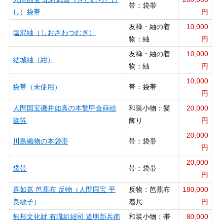
帯：袋帯
し）袋帯
円
友禅・紬の着
10,000
塩沢紬（しおざわつむぎ）
物：紬
円
友禅・紬の着
10,000
結城紬（紺）
物：紬
円
10,000
袋帯（未使用）
帯：袋帯
円
人間国宝磯井如真の本鼈甲金蒔絵
和装小物：髪
20,000
簪笄
飾り
円
20,000
川島織物の本袋帯
帯：袋帯
円
20,000
袋帯
帯：袋帯
円
喜如嘉 芭蕉布 反物（人間国宝 平
反物：芭蕉布
180,000
良敏子）
着尺
円
無形文化財 有職組紐司 道明新兵衛
和装小物：帯
80,000