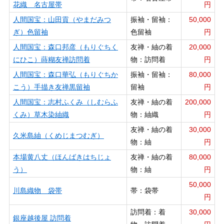
花織 名古屋帯
円
人間国宝：山田貢（やまだみつ
振袖・留袖：
50,000
ぎ）色留袖
色留袖
円
人間国宝：森口邦彦（もりぐちく
友禅・紬の着
20,000
にひこ）蒔糊友禅訪問着
物：訪問着
円
人間国宝：森口華弘（もりぐちか
振袖・留袖：
80,000
こう）手描き友禅黒留袖
留袖
円
人間国宝：志村ふくみ（しむらふ
友禅・紬の着
200,000
くみ）草木染紬織
物：紬織
円
友禅・紬の着
30,000
久米島紬（くめじまつむぎ）
物：紬
円
本場黄八丈（ほんばきはちじょ
友禅・紬の着
80,000
う）
物：紬
円
50,000
川島織物 袋帯
帯：袋帯
円
訪問着：着
30,000
銀座越後屋 訪問着