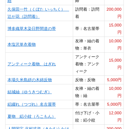
紐
締
久保田一竹（くぼた いっちく）
訪問着：訪問
200,000
辻が花（訪問着）
着
円
15,000
博多織草木染日野間道の帯
帯：名古屋帯
円
友禅・紬の着
10,000
本塩沢単衣着物
物：単衣
円
アンティーク
15,000
アンティーク着物、はぎれ
着物：アンテ
円
ィーク
本場久米島絣の木綿反物
反物：反物
5,000円
友禅・紬の着
10,000
結城紬（ゆうきつむぎ）
物：紬
円
絽綴れ（つづれ）名古屋帯
帯：名古屋帯
5,000円
付け下げ・小
12,000
夏物 絽小紋（ろこもん）
紋：絽小紋
円
人間国宝 北村武資（きたむらたけ
200,000