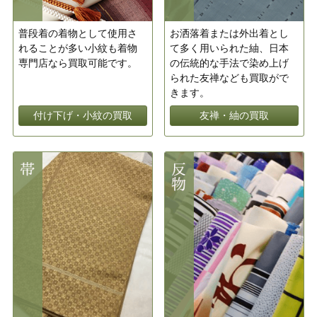
普段着の着物として使用さ
お洒落着または外出着とし
れることが多い小紋も着物
て多く用いられた紬、日本
専門店なら買取可能です。
の伝統的な手法で染め上げ
られた友禅なども買取がで
きます。
付け下げ・小紋の買取
友禅・紬の買取