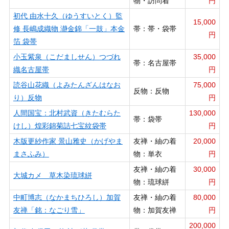
物・訪問着
円
初代 由水十久（ゆうすいとく）監
15,000
修 長嶋成織物 瀞金錦「一鼓」本金
帯：帯・袋帯
円
箔 袋帯
小玉紫泉（こだましせん）つづれ
35,000
帯：名古屋帯
織名古屋帯
円
読谷山花織（よみたんざんはなお
75,000
反物：反物
り）反物
円
人間国宝：北村武資（きたむらた
130,000
帯：袋帯
けし）煌彩錦菊詰七宝紋袋帯
円
木版更紗作家 景山雅史（かげやま
友禅・紬の着
20,000
まさふみ）
物：単衣
円
友禅・紬の着
30,000
大城カメ 草木染琉球絣
物：琉球絣
円
中町博志（なかまちひろし）加賀
友禅・紬の着
80,000
友禅「銘：なごり雪」
物：加賀友禅
円
200,000