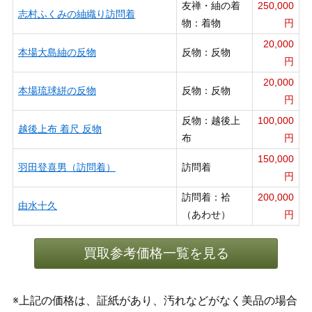
友禅・紬の着
250,000
志村ふくみの紬織り訪問着
物：着物
円
20,000
本場大島紬の反物
反物：反物
円
20,000
本場琉球絣の反物
反物：反物
円
反物：越後上
100,000
越後上布 着尺 反物
布
円
150,000
羽田登喜男（訪問着）
訪問着
円
訪問着：袷
200,000
由水十久
（あわせ）
円
買取参考価格一覧を見る
※上記の価格は、証紙があり、汚れなどがなく美品の場合