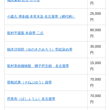
円
25,000
小森久 博多織 本草木染 名古屋帯（網代柄）
円
80,000
龍村平蔵製 本袋帯 二点
円
35,000
柚木沙弥郎（ゆのきさみろう）型絵染め帯
円
15,000
龍村美術織物製 獅子狩文錦 名古屋帯
円
70,000
曽根武勇（そねぶゆう）袋帯
円
70,000
芭蕉布（ばしょうふ）名古屋帯
円