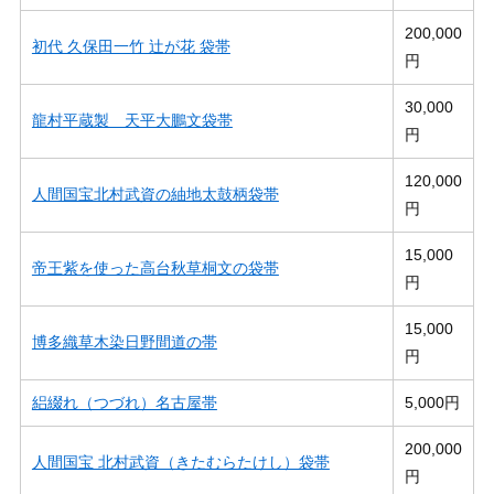
200,000
初代 久保田一竹 辻が花 袋帯
円
30,000
龍村平蔵製 天平大鵬文袋帯
円
120,000
人間国宝北村武資の紬地太鼓柄袋帯
円
15,000
帝王紫を使った高台秋草桐文の袋帯
円
15,000
博多織草木染日野間道の帯
円
絽綴れ（つづれ）名古屋帯
5,000円
200,000
人間国宝 北村武資（きたむらたけし）袋帯
円