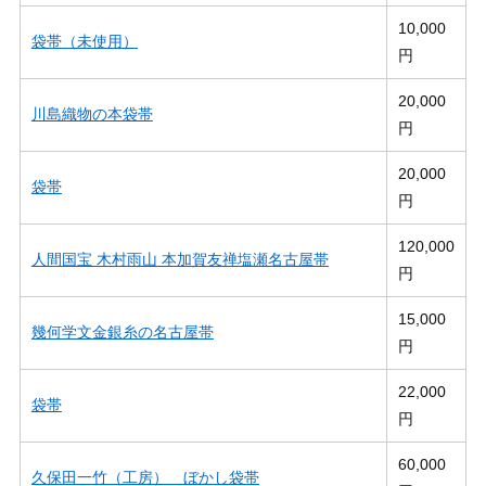
10,000
袋帯（未使用）
円
20,000
川島織物の本袋帯
円
20,000
袋帯
円
120,000
人間国宝 木村雨山 本加賀友禅塩瀬名古屋帯
円
15,000
幾何学文金銀糸の名古屋帯
円
22,000
袋帯
円
60,000
久保田一竹（工房） ぼかし袋帯