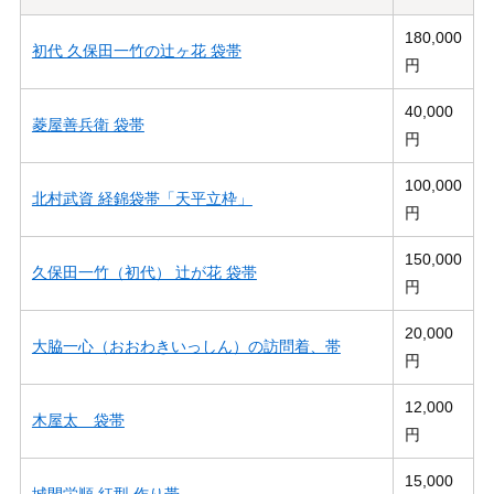
180,000
初代 久保田一竹の辻ヶ花 袋帯
円
40,000
菱屋善兵衛 袋帯
円
100,000
北村武資 経錦袋帯「天平立枠」
円
150,000
久保田一竹（初代） 辻が花 袋帯
円
20,000
大脇一心（おおわきいっしん）の訪問着、帯
円
12,000
木屋太 袋帯
円
15,000
城間栄順 紅型 作り帯