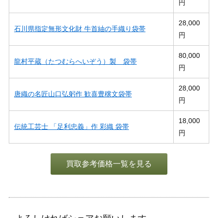
円
28,000
石川県指定無形文化財 牛首紬の手織り袋帯
円
80,000
龍村平蔵（たつむらへいぞう）製 袋帯
円
28,000
唐織の名匠山口弘躬作 歓喜豊穣文袋帯
円
18,000
伝統工芸士 「足利忠義」作 彩織 袋帯
円
買取参考価格一覧を見る