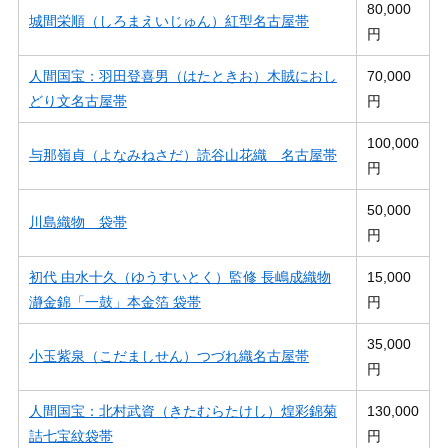
80,000
城間栄順（しろまえいじゅん）紅型名古屋帯
円
人間国宝：羽田登喜男（はたときお）木賊におし
70,000
どり文名古屋帯
円
100,000
与那嶺貞（よなみねさだ）読谷山花織 名古屋帯
円
50,000
川島織物 袋帯
円
初代 由水十久（ゆうすいとく）監修 長嶋成織物
15,000
瀞金錦「一鼓」本金箔 袋帯
円
35,000
小玉紫泉（こだましせん）つづれ織名古屋帯
円
人間国宝：北村武資（きたむらたけし）煌彩錦菊
130,000
詰七宝紋袋帯
円