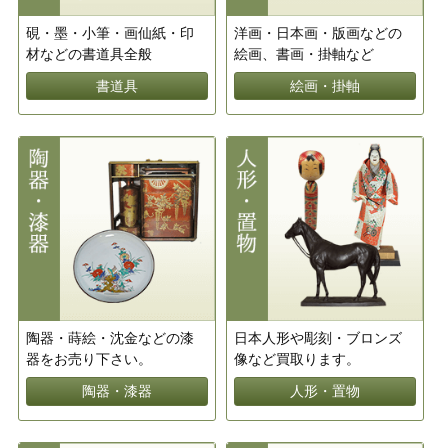
硯・墨・小筆・画仙紙・印
洋画・日本画・版画などの
材などの書道具全般
絵画、書画・掛軸など
書道具
絵画・掛軸
陶器・蒔絵・沈金などの漆
日本人形や彫刻・ブロンズ
器をお売り下さい。
像など買取ります。
陶器・漆器
人形・置物