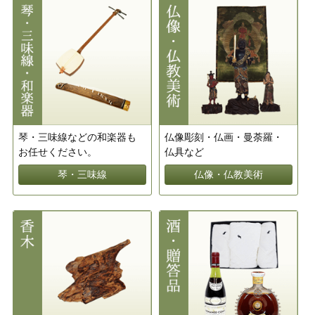
琴・三味線などの和楽器も
仏像彫刻・仏画・曼荼羅・
お任せください。
仏具など
琴・三味線
仏像・仏教美術