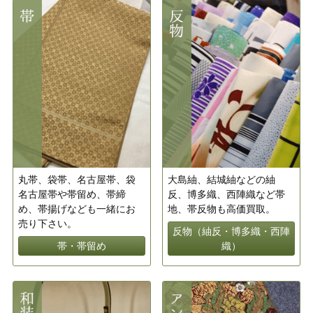
丸帯、袋帯、名古屋帯、袋
大島紬、結城紬などの紬
名古屋帯や帯留め、帯締
反、博多織、西陣織など帯
め、帯揚げなども一緒にお
地、帯反物も高価買取。
売り下さい。
反物（紬反・博多織・西陣
帯・帯留め
織）