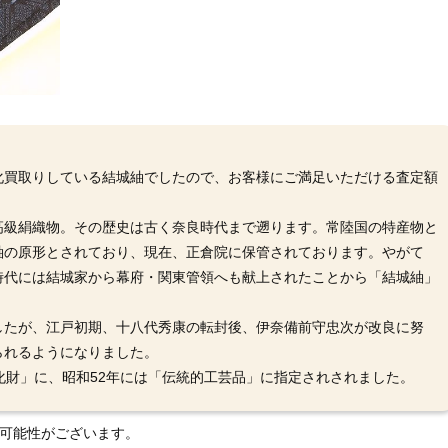
化買取りしている結城紬でしたので、お客様にご満足いただける査定額
高級絹織物。その歴史は古く奈良時代まで遡ります。常陸国の特産物と
紬の原形とされており、現在、正倉院に保管されております。やがて
時代には結城家から幕府・関東管領へも献上されたことから「結城紬」
したが、江戸初期、十八代秀康の転封後、伊奈備前守忠次が改良に努
られるようになりました。
化財」に、昭和52年には「伝統的工芸品」に指定されされました。
る可能性がございます。