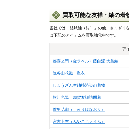
買取可能な友禅・紬の着
当社では「結城紬（紺）」の他、さまざま
は下記のアイテムを買取強化中です。
ア
都喜ヱ門（金ラベル）藤白泥 大島紬
読谷山花織 単衣
しょうざん生紬柿渋染の着物
熊川光陽 加賀友禅訪問着
首里花織（しゅりはなおり）
宮古上布（みやこじょうふ）