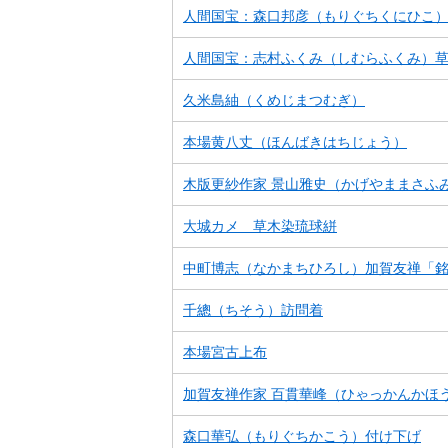
人間国宝：森口邦彦（もりぐちくにひこ
人間国宝：志村ふくみ（しむらふくみ）
久米島紬（くめじまつむぎ）
本場黄八丈（ほんばきはちじょう）
木版更紗作家 景山雅史（かげやままさふ
大城カメ 草木染琉球絣
中町博志（なかまちひろし）加賀友禅「
千總（ちそう）訪問着
本場宮古上布
加賀友禅作家 百貫華峰（ひゃっかんかほ
森口華弘（もりぐちかこう）付け下げ