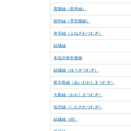
置賜紬（長井紬）
能州紬（雲玄螺鈿）
米沢紬（よねざわつむぎ）
結城紬
本塩沢単衣着物
結城紬（ゆうきつむぎ）
藍大島紬（あいおおしまつむぎ）
大島紬（おおしまつむぎ）
塩沢紬（しおざわつむぎ）
結城紬（紺）