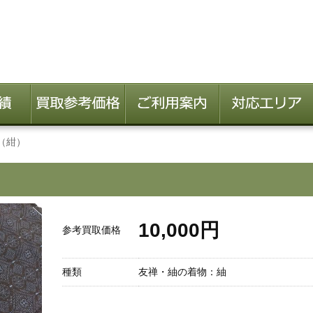
（紺）
10,000円
参考買取価格
種類
友禅・紬の着物：紬