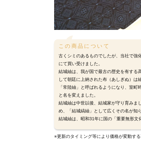
この商品について
古くシミのあるものでしたが、当社で強
にて買い受けました。
結城紬は、我が国で最古の歴史を有する
して朝廷に上納された布（あしぎぬ）は
「常陸紬」と呼ばれるようになり、室町
と名を変えました。
結城紬は中世以後、結城家が守り育みま
め、「結城縞紬」として広くその名が知
結城紬は、昭和31年に国の「重要無形文
※更新のタイミング等により価格が変動す