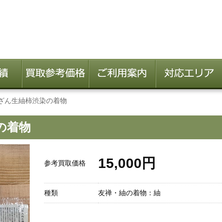
ざん生紬柿渋染の着物
の着物
15,000円
参考買取価格
種類
友禅・紬の着物：紬