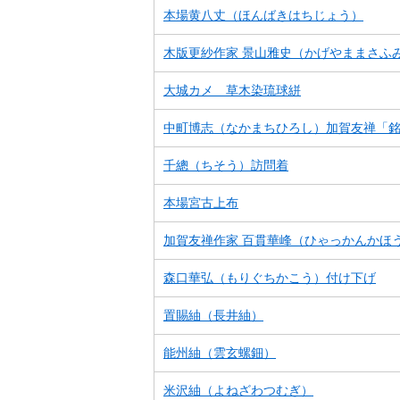
本場黄八丈（ほんばきはちじょう）
木版更紗作家 景山雅史（かげやままさふ
大城カメ 草木染琉球絣
中町博志（なかまちひろし）加賀友禅「
千總（ちそう）訪問着
本場宮古上布
加賀友禅作家 百貫華峰（ひゃっかんかほ
森口華弘（もりぐちかこう）付け下げ
置賜紬（長井紬）
能州紬（雲玄螺鈿）
米沢紬（よねざわつむぎ）