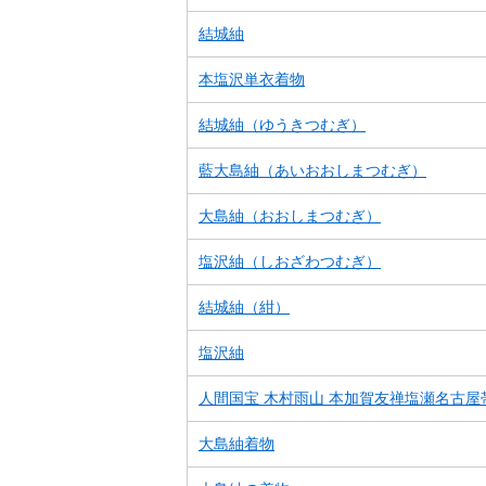
結城紬
本塩沢単衣着物
結城紬（ゆうきつむぎ）
藍大島紬（あいおおしまつむぎ）
大島紬（おおしまつむぎ）
塩沢紬（しおざわつむぎ）
結城紬（紺）
塩沢紬
人間国宝 木村雨山 本加賀友禅塩瀬名古屋
大島紬着物