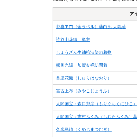
ア
都喜ヱ門（金ラベル）藤白泥 大島紬
読谷山花織 単衣
しょうざん生紬柿渋染の着物
熊川光陽 加賀友禅訪問着
首里花織（しゅりはなおり）
宮古上布（みやこじょうふ）
人間国宝：森口邦彦（もりぐちくにひこ
人間国宝：志村ふくみ（しむらふくみ）
久米島紬（くめじまつむぎ）