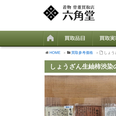
HOME
買取参考価格
しょう
しょうざん生紬柿渋染