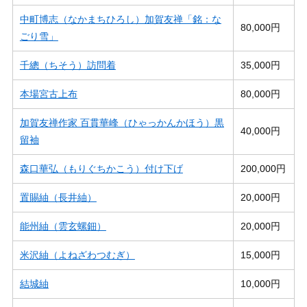
中町博志（なかまちひろし）加賀友禅「銘：な
80,000円
ごり雪」
千總（ちそう）訪問着
35,000円
本場宮古上布
80,000円
加賀友禅作家 百貫華峰（ひゃっかんかほう）黒
40,000円
留袖
森口華弘（もりぐちかこう）付け下げ
200,000円
置賜紬（長井紬）
20,000円
能州紬（雲玄螺鈿）
20,000円
米沢紬（よねざわつむぎ）
15,000円
結城紬
10,000円