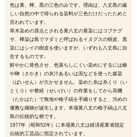
色は黄、樺、黒の三色のみです。理由は、八丈島の厳
しい自然の中で得られる染料が三色だけだったためと
言われています。
草木染めの原点とされる黄八丈の黄染にはコブナグ
サ、樺染は島でマダミと呼ばれるイヌグスの樹皮、黒
染にはシイの樹皮を使いますが、いずれも八丈島に自
生するものです。
鮮やかに発色させ、色落ちしにくい染めにするには椿
や榊（さかき）の灰汁あるいは泥などを使った媒染
（ばいせん）が欠かせません。染めた糸は糸くり（い
とくり）や整経（せいけい）の作業をしてから高機
（たかはた）で無地や格子縞を手織りすると、渋めの
優雅な織物が誕生します。本場黄八丈の格子縞は八丈
島の伝統的な柄です。
1977年（昭和52年）に本場黄八丈は経済産業省指定
伝統的工芸品に指定されています。