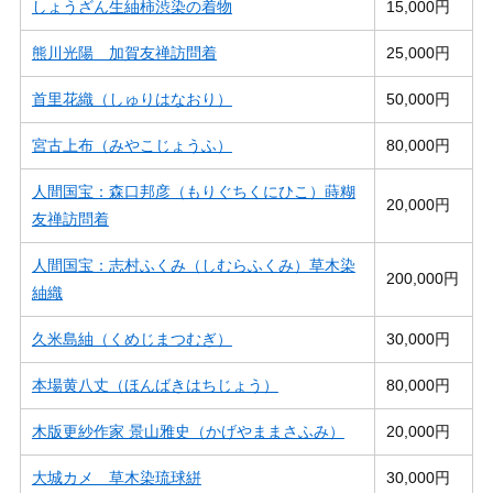
しょうざん生紬柿渋染の着物
15,000円
熊川光陽 加賀友禅訪問着
25,000円
首里花織（しゅりはなおり）
50,000円
宮古上布（みやこじょうふ）
80,000円
人間国宝：森口邦彦（もりぐちくにひこ）蒔糊
20,000円
友禅訪問着
人間国宝：志村ふくみ（しむらふくみ）草木染
200,000円
紬織
久米島紬（くめじまつむぎ）
30,000円
本場黄八丈（ほんばきはちじょう）
80,000円
木版更紗作家 景山雅史（かげやままさふみ）
20,000円
大城カメ 草木染琉球絣
30,000円