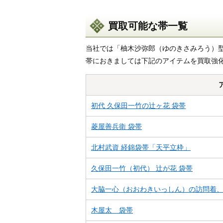
買取可能な帯一覧
当社では「柚木沙弥郎（ゆのきさみろう）
帯におきましては下記のアイテムを買取強
初代 久保田一竹の辻ヶ花 袋帯
菱屋善兵衛 袋帯
北村武資 経錦袋帯「天平立枠」
久保田一竹（初代） 辻が花 袋帯
大脇一心（おおわきいっしん）の訪問着
木屋太 袋帯