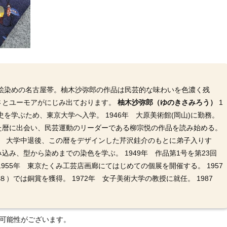
型絵染めの名古屋帯。柚木沙弥郎の作品は民芸的な味わいを色濃く残
さとユーモアがにじみ出ております。
柚木沙弥郎（ゆのきさみろう）
1
術史を学ぶため、東京大学へ入学。 1946年 大原美術館(岡山)に勤務。
た暦に出会い、民芸運動のリーダーである柳宗悦の作品を読み始める。
7年 大学中退後、この暦をデザインした芹沢銈介のもとに弟子入りす
み、型から染めまでの染色を学ぶ。 1949年 作品第1号を第23回
955年 東京たくみ工芸店画廊にてはじめての個展を開催する。 1957
）では銅賞を獲得。 1972年 女子美術大学の教授に就任。 1987
る可能性がございます。