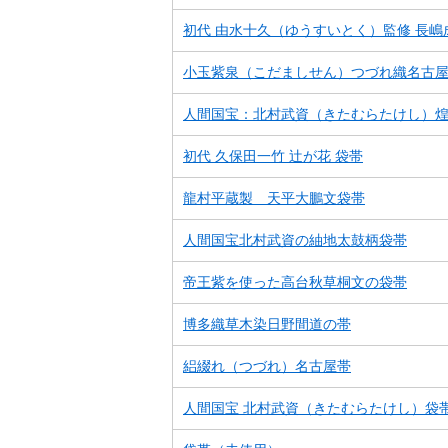
初代 由水十久（ゆうすいとく）監修 長嶋
小玉紫泉（こだましせん）つづれ織名古
人間国宝：北村武資（きたむらたけし）
初代 久保田一竹 辻が花 袋帯
龍村平蔵製 天平大鵬文袋帯
人間国宝北村武資の紬地太鼓柄袋帯
帝王紫を使った高台秋草桐文の袋帯
博多織草木染日野間道の帯
絽綴れ（つづれ）名古屋帯
人間国宝 北村武資（きたむらたけし）袋