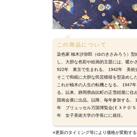
この商品について
染色家 柚木沙弥郎（ゆのきさみろう）
し、大胆な色彩や絵画的主題には、暖か
922年 東京で生まれる。 1942年 美
そこで和紙に大胆な民芸模様を型染めし
これが柚木の人生の転機となる。 194
る。以来、静岡県由比町の正雪紺屋に住み込
国画会展に出品。以降、毎年参加する。 1
年 ブリュッセル万国博覧会(ＥＸＰＯ‘５８
年 女子美術大学の学長にに就任。
※更新のタイミング等により価格が変動す