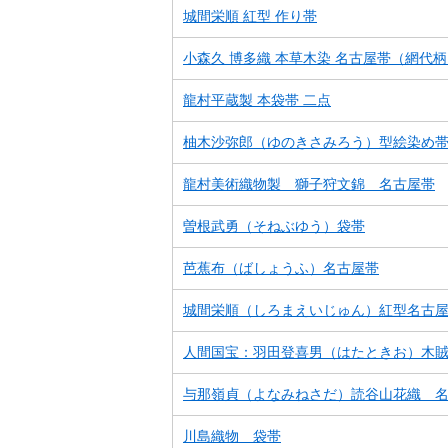
城間栄順 紅型 作り帯
小森久 博多織 本草木染 名古屋帯（網代
龍村平蔵製 本袋帯 二点
柚木沙弥郎（ゆのきさみろう）型絵染め
龍村美術織物製 獅子狩文錦 名古屋帯
曽根武勇（そねぶゆう）袋帯
芭蕉布（ばしょうふ）名古屋帯
城間栄順（しろまえいじゅん）紅型名古
人間国宝：羽田登喜男（はたときお）木
与那嶺貞（よなみねさだ）読谷山花織 
川島織物 袋帯