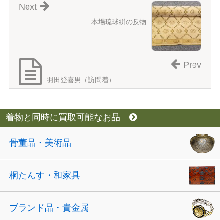
Next
本場琉球絣の反物
Prev
羽田登喜男（訪問着）
着物と同時に買取可能なお品
骨董品・美術品
桐たんす・和家具
ブランド品・貴金属