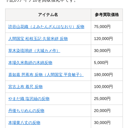
アイテム名
参考買取価格
読谷山花織（よみたんざんはなおり）反物
75,000円
人間国宝 松枝玉記 久留米絣 反物
120,000円
草木染琉球絣（大城カメ作）
30,000円
本場久米島絣の木綿反物
5,000円
喜如嘉 芭蕉布 反物（人間国宝 平良敏子）
180,000円
宮古上布 着尺 反物
100,000円
やまだ織 塩沢紬の反物
25,000円
丹後ちりめんの反物
20,000円
本場黄八丈の反物
30,000円