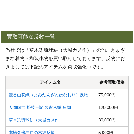
買取可能な反物一覧
当社では「草木染琉球絣（大城カメ作）」の他、さまざ
まな着物・和装小物を買い取りしております。反物にお
きましては下記のアイテムを買取強化中です。
アイテム名
参考買取価格
読谷山花織（よみたんざんはなおり）反物
75,000円
人間国宝 松枝玉記 久留米絣 反物
120,000円
草木染琉球絣（大城カメ作）
30,000円
本場久米島絣の木綿反物
5,000円