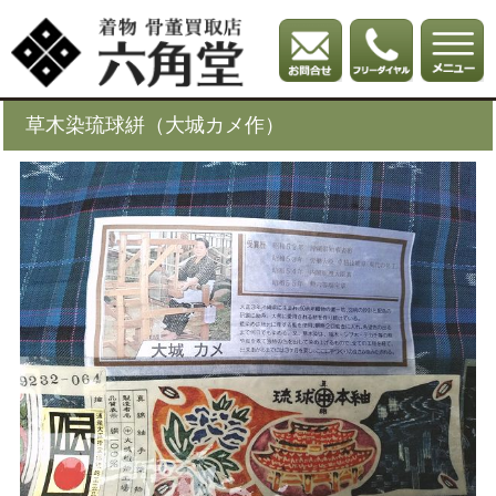
草木染琉球絣（大城カメ作）