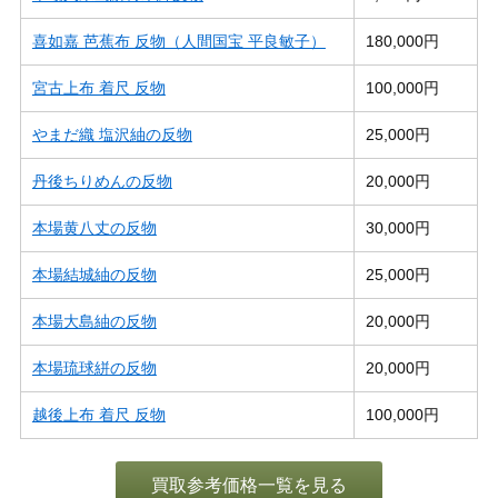
喜如嘉 芭蕉布 反物（人間国宝 平良敏子）
180,000円
宮古上布 着尺 反物
100,000円
やまだ織 塩沢紬の反物
25,000円
丹後ちりめんの反物
20,000円
本場黄八丈の反物
30,000円
本場結城紬の反物
25,000円
本場大島紬の反物
20,000円
本場琉球絣の反物
20,000円
越後上布 着尺 反物
100,000円
買取参考価格一覧を見る