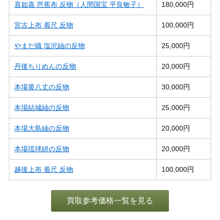
喜如嘉 芭蕉布 反物（人間国宝 平良敏子）
180,000円
宮古上布 着尺 反物
100,000円
やまだ織 塩沢紬の反物
25,000円
丹後ちりめんの反物
20,000円
本場黄八丈の反物
30,000円
本場結城紬の反物
25,000円
本場大島紬の反物
20,000円
本場琉球絣の反物
20,000円
越後上布 着尺 反物
100,000円
買取参考価格一覧を見る