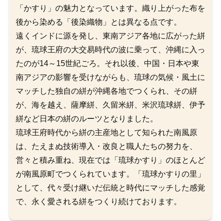
「かすり」の魅力となっています。織り上がった布を
後から染める「後染織物」とは異なる点です。
遠くインドに源を発し、東南アジア各地に広がった絣
が、琉球王府の大交易時代の波に乗って、沖縄に入っ
たのが14～15世紀ごろ。それ以後、中国・日本や東
南アジアの影響を受けながらも、琉球の気候・風土に
マッチした独自の絣が沖縄各地でつくられ、その絣
が、海を越え、薩摩絣、久留米絣、米沢琉球絣、伊予
絣など日本の絣のルーツとなりました。
琉球王府時代から絣の主産地として知られた南風原
は、たえまぬ技術導入・改良と職人たちの努力を、
営々と積み重ね、現在では「琉球かすり」のほとんど
が南風原町でつくられています。「琉球かすりの里」
として、代々受け継いだ伝統と時代にマッチした感覚
で、永く愛される絣をつくり続けております。