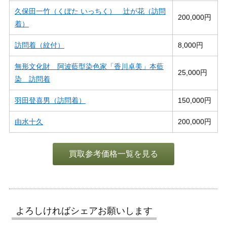
久保田一竹（くぼた いっちく） 辻が花（訪問
200,000円
着）
訪問着（紋付）
8,000円
無形文化財 阿波藍型染色家「香川卓美」本藍
25,000円
染 訪問着
羽田登喜男（訪問着）
150,000円
由水十久
200,000円
買取参考価格一覧を見る
よろしければシェアお願いします