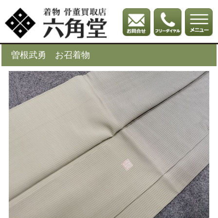
曽根武勇 お召着物