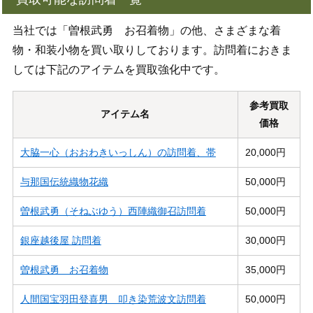
当社では「曽根武勇 お召着物」の他、さまざまな着
物・和装小物を買い取りしております。訪問着におきま
しては下記のアイテムを買取強化中です。
参考買取
アイテム名
価格
大脇一心（おおわきいっしん）の訪問着、帯
20,000円
与那国伝統織物花織
50,000円
曽根武勇（そねぶゆう）西陣織御召訪問着
50,000円
銀座越後屋 訪問着
30,000円
曽根武勇 お召着物
35,000円
人間国宝羽田登喜男 叩き染荒波文訪問着
50,000円