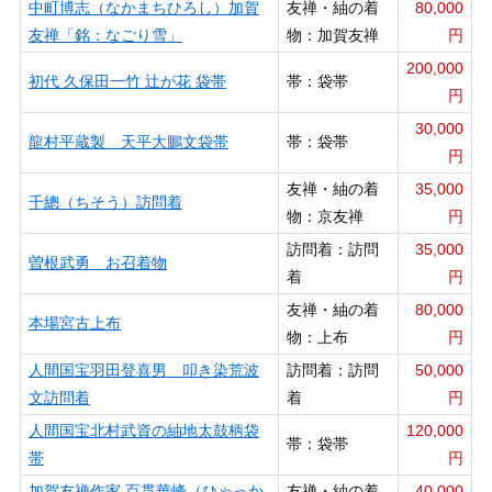
中町博志（なかまちひろし）加賀
友禅・紬の着
80,000
友禅「銘：なごり雪」
物：加賀友禅
円
200,000
初代 久保田一竹 辻が花 袋帯
帯：袋帯
円
30,000
龍村平蔵製 天平大鵬文袋帯
帯：袋帯
円
友禅・紬の着
35,000
千總（ちそう）訪問着
物：京友禅
円
訪問着：訪問
35,000
曽根武勇 お召着物
着
円
友禅・紬の着
80,000
本場宮古上布
物：上布
円
人間国宝羽田登喜男 叩き染荒波
訪問着：訪問
50,000
文訪問着
着
円
人間国宝北村武資の紬地太鼓柄袋
120,000
帯：袋帯
帯
円
加賀友禅作家 百貫華峰（ひゃっか
友禅・紬の着
40,000