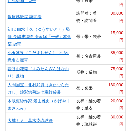
川島織物 袋帯
帯：袋帯
円
訪問着：着
30,000
銀座越後屋 訪問着
物・訪問着
円
初代 由水十久（ゆうすいとく）監
15,000
修 長嶋成織物 瀞金錦「一鼓」本金
帯：帯・袋帯
円
箔 袋帯
小玉紫泉（こだましせん）つづれ
35,000
帯：名古屋帯
織名古屋帯
円
読谷山花織（よみたんざんはなお
75,000
反物：反物
り）反物
円
人間国宝：北村武資（きたむらた
130,000
帯：袋帯
けし）煌彩錦菊詰七宝紋袋帯
円
木版更紗作家 景山雅史（かげやま
友禅・紬の着
20,000
まさふみ）
物：単衣
円
友禅・紬の着
30,000
大城カメ 草木染琉球絣
物：琉球絣
円