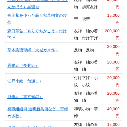
んかほう）黒留袖
物：加賀友禅
円
帝王紫を使った高台秋草桐文の袋
15,000
帯：袋帯
帯
円
森口華弘（もりぐちかこう）付け
友禅・紬の着
200,000
下げ
物：付け下げ
円
30,000
草木染琉球絣（大城カメ作）
反物：反物
円
友禅・紬の着
20,000
置賜紬（長井紬）
物：紬
円
付け下げ・小
20,000
江戸小紋（角通し）
紋：小紋
円
友禅・紬の着
20,000
能州紬（雲玄螺鈿）
物：紬
円
有職組紐司 道明新兵衛など、帯締
和装小物：帯
40,000
め多数。
締
円
友禅・紬の着
15,000