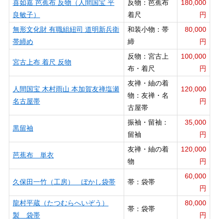
喜如嘉 芭蕉布 反物（人間国宝 平
反物：芭蕉布
180,000
良敏子）
着尺
円
無形文化財 有職組紐司 道明新兵衛
和装小物：帯
80,000
帯締め
締
円
反物：宮古上
100,000
宮古上布 着尺 反物
布・着尺
円
友禅・紬の着
人間国宝 木村雨山 本加賀友禅塩瀬
120,000
物：友禅・名
名古屋帯
円
古屋帯
振袖・留袖：
35,000
黒留袖
留袖
円
友禅・紬の着
120,000
芭蕉布 単衣
物
円
60,000
久保田一竹（工房） ぼかし袋帯
帯：袋帯
円
龍村平蔵（たつむらへいぞう）
80,000
帯：袋帯
製 袋帯
円