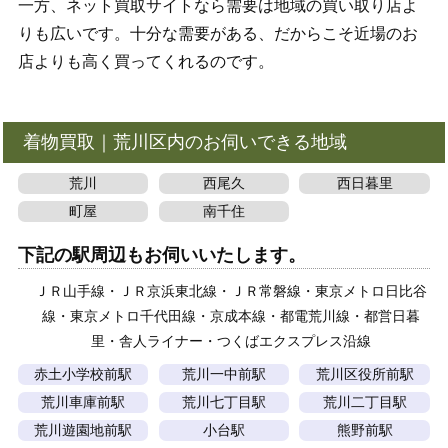
一方、ネット買取サイトなら需要は地域の買い取り店よ
りも広いです。十分な需要がある、だからこそ近場のお
店よりも高く買ってくれるのです。
着物買取｜荒川区内のお伺いできる地域
荒川
西尾久
西日暮里
町屋
南千住
下記の駅周辺もお伺いいたします。
ＪＲ山手線・ＪＲ京浜東北線・ＪＲ常磐線・東京メトロ日比谷
線・東京メトロ千代田線・京成本線・都電荒川線・都営日暮
里・舎人ライナー・つくばエクスプレス沿線
赤土小学校前駅
荒川一中前駅
荒川区役所前駅
荒川車庫前駅
荒川七丁目駅
荒川二丁目駅
荒川遊園地前駅
小台駅
熊野前駅