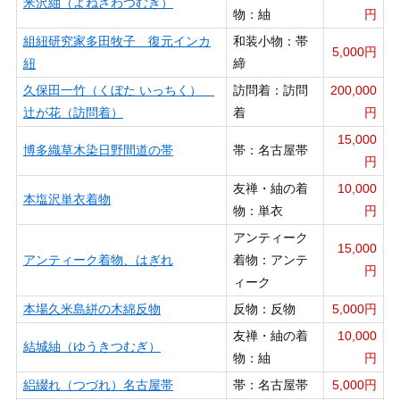
米沢紬（よねざわつむぎ）
物：紬
円
組紐研究家多田牧子 復元インカ
和装小物：帯
5,000円
紐
締
久保田一竹（くぼた いっちく）
訪問着：訪問
200,000
辻が花（訪問着）
着
円
15,000
博多織草木染日野間道の帯
帯：名古屋帯
円
友禅・紬の着
10,000
本塩沢単衣着物
物：単衣
円
アンティーク
15,000
アンティーク着物、はぎれ
着物：アンテ
円
ィーク
本場久米島絣の木綿反物
反物：反物
5,000円
友禅・紬の着
10,000
結城紬（ゆうきつむぎ）
物：紬
円
絽綴れ（つづれ）名古屋帯
帯：名古屋帯
5,000円