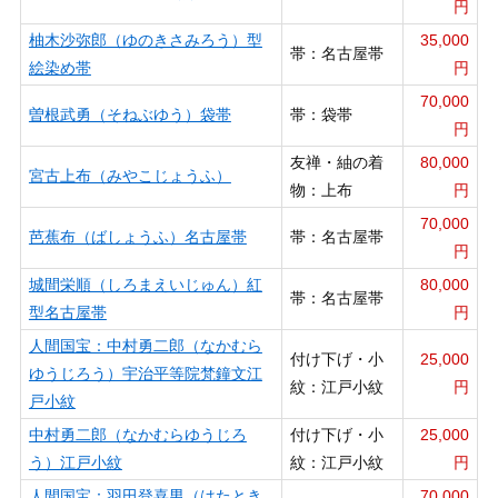
円
柚木沙弥郎（ゆのきさみろう）型
35,000
帯：名古屋帯
絵染め帯
円
70,000
曽根武勇（そねぶゆう）袋帯
帯：袋帯
円
友禅・紬の着
80,000
宮古上布（みやこじょうふ）
物：上布
円
70,000
芭蕉布（ばしょうふ）名古屋帯
帯：名古屋帯
円
城間栄順（しろまえいじゅん）紅
80,000
帯：名古屋帯
型名古屋帯
円
人間国宝：中村勇二郎（なかむら
付け下げ・小
25,000
ゆうじろう）宇治平等院梵鐘文江
紋：江戸小紋
円
戸小紋
中村勇二郎（なかむらゆうじろ
付け下げ・小
25,000
う）江戸小紋
紋：江戸小紋
円
人間国宝：羽田登喜男（はたとき
70,000