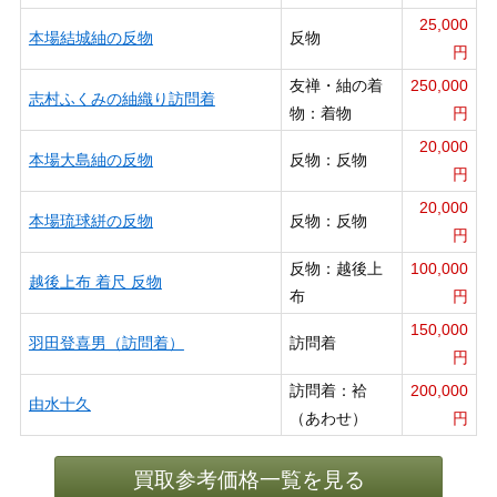
25,000
本場結城紬の反物
反物
円
友禅・紬の着
250,000
志村ふくみの紬織り訪問着
物：着物
円
20,000
本場大島紬の反物
反物：反物
円
20,000
本場琉球絣の反物
反物：反物
円
反物：越後上
100,000
越後上布 着尺 反物
布
円
150,000
羽田登喜男（訪問着）
訪問着
円
訪問着：袷
200,000
由水十久
（あわせ）
円
買取参考価格一覧を見る