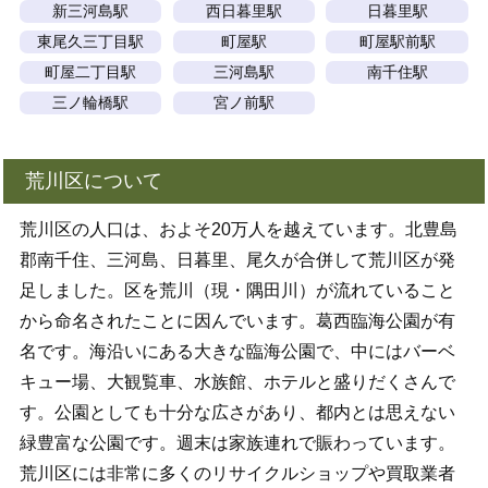
新三河島駅
西日暮里駅
日暮里駅
東尾久三丁目駅
町屋駅
町屋駅前駅
町屋二丁目駅
三河島駅
南千住駅
三ノ輪橋駅
宮ノ前駅
荒川区について
荒川区の人口は、およそ20万人を越えています。北豊島
郡南千住、三河島、日暮里、尾久が合併して荒川区が発
足しました。区を荒川（現・隅田川）が流れていること
から命名されたことに因んでいます。葛西臨海公園が有
名です。海沿いにある大きな臨海公園で、中にはバーベ
キュー場、大観覧車、水族館、ホテルと盛りだくさんで
す。公園としても十分な広さがあり、都内とは思えない
緑豊富な公園です。週末は家族連れで賑わっています。
荒川区には非常に多くのリサイクルショップや買取業者