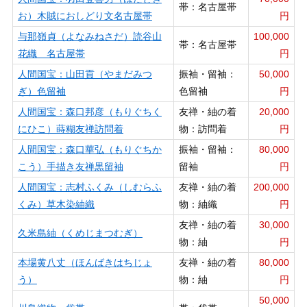
帯：名古屋帯
お）木賊におしどり文名古屋帯
円
与那嶺貞（よなみねさだ）読谷山
100,000
帯：名古屋帯
花織 名古屋帯
円
人間国宝：山田貢（やまだみつ
振袖・留袖：
50,000
ぎ）色留袖
色留袖
円
人間国宝：森口邦彦（もりぐちく
友禅・紬の着
20,000
にひこ）蒔糊友禅訪問着
物：訪問着
円
人間国宝：森口華弘（もりぐちか
振袖・留袖：
80,000
こう）手描き友禅黒留袖
留袖
円
人間国宝：志村ふくみ（しむらふ
友禅・紬の着
200,000
くみ）草木染紬織
物：紬織
円
友禅・紬の着
30,000
久米島紬（くめじまつむぎ）
物：紬
円
本場黄八丈（ほんばきはちじょ
友禅・紬の着
80,000
う）
物：紬
円
50,000