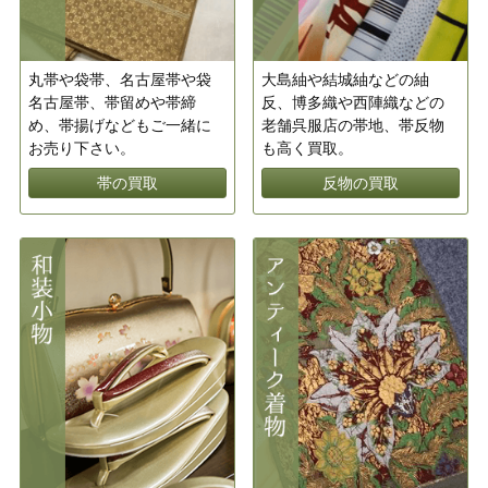
丸帯や袋帯、名古屋帯や袋
大島紬や結城紬などの紬
名古屋帯、帯留めや帯締
反、博多織や西陣織などの
め、帯揚げなどもご一緒に
老舗呉服店の帯地、帯反物
お売り下さい。
も高く買取。
帯の買取
反物の買取