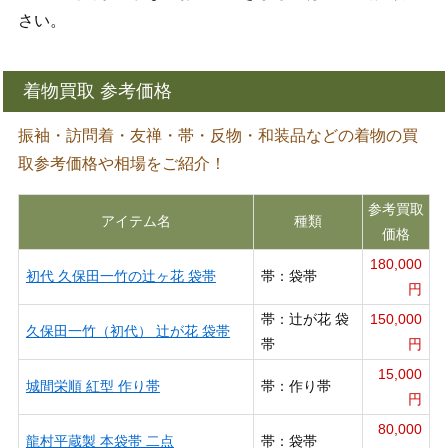
さい。
着物買取 参考価格
振袖・訪問着・友禅・帯・反物・和装品などの着物の買
取参考価格や相場をご紹介！
参考買取
アイテム名
種類
価格
180,000
初代 久保田一竹の辻ヶ花 袋帯
帯：袋帯
円
帯：辻が花 袋
150,000
久保田一竹（初代） 辻が花 袋帯
帯
円
15,000
城間栄順 紅型 作り帯
帯：作り帯
円
80,000
龍村平蔵製 本袋帯 二点
帯：袋帯