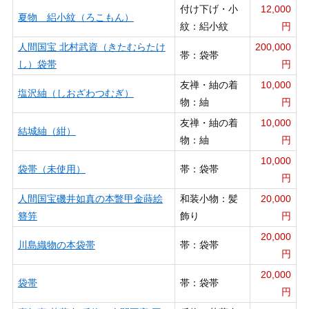
付け下げ・小
12,000
夏物 絽小紋（ろこもん）
紋：絽小紋
円
人間国宝 北村武資（きたむらたけ
200,000
帯：袋帯
し）袋帯
円
友禅・紬の着
10,000
塩沢紬（しおざわつむぎ）
物：紬
円
友禅・紬の着
10,000
結城紬（紺）
物：紬
円
10,000
袋帯（未使用）
帯：袋帯
円
人間国宝磯井如真の本鼈甲金蒔絵
和装小物：髪
20,000
簪笄
飾り
円
20,000
川島織物の本袋帯
帯：袋帯
円
20,000
袋帯
帯：袋帯
円