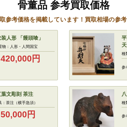
骨董品 参考買取価格
取参考価格を掲載しています！買取相場の参
衣装人形 「饅頭喰」
平
天
置物：人形・人間国宝
種
420,000
円
参
紅葉文彫刻 茶注
八
具：茶注（横手急須）
種
50,000
円
参