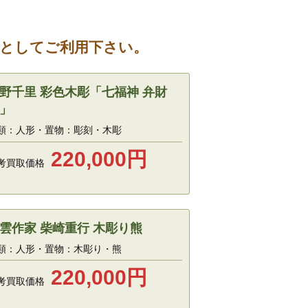
考としてご利用下さい。
野千里 彩色木彫「七福神 弁財
」
類：人形・置物：彫刻・木彫
220,000
円
考買取価格
雲作家 柴崎重行 木彫り熊
類：人形・置物：木彫り・熊
220,000
円
考買取価格