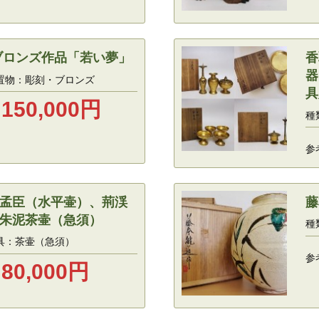
ブロンズ作品「若い夢」
香
器
置物：彫刻・ブロンズ
具
150,000
円
種
参
孟臣（水平壷）、荊渓
藤
朱泥茶壷（急須）
種
具：茶壷（急須）
参
80,000
円