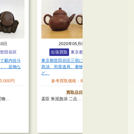
10日
2020年05月01日
世田谷区
出張買取
東京都世田谷区
て籔内佐斗
東京都世田谷区三宿にて孟臣朱泥
東京
」、反物な
急須、煎茶道具、着物、反物な
次郎
ど。
食器
0,000円
参考買取価格：
80,000円
買取品目
置物…
孟臣 朱泥急須 二点…
佐野