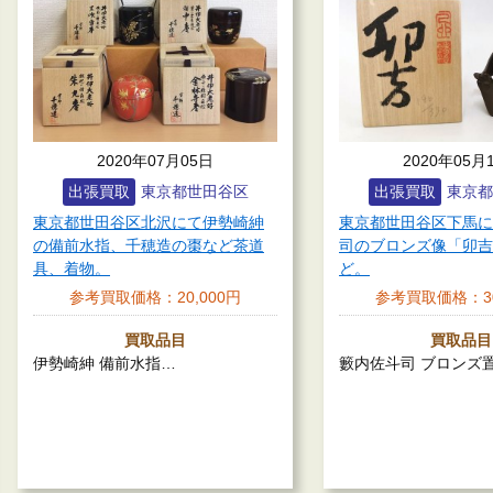
2020年07月05日
2020年05月
出張買取
東京都世田谷区
出張買取
東京都
東京都世田谷区北沢にて伊勢崎紳
東京都世田谷区下馬に
の備前水指、千穂造の棗など茶道
司のブロンズ像「卯吉
具、着物。
ど。
参考買取価格：
20,000円
参考買取価格：
3
買取品目
買取品目
伊勢崎紳 備前水指…
籔内佐斗司 ブロンズ