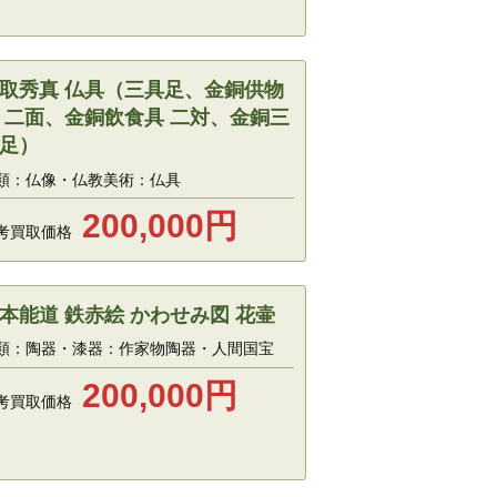
取秀真 仏具（三具足、金銅供物
 二面、金銅飲食具 二対、金銅三
足）
類：仏像・仏教美術：仏具
200,000
円
考買取価格
本能道 鉄赤絵 かわせみ図 花壷
類：陶器・漆器：作家物陶器・人間国宝
200,000
円
考買取価格