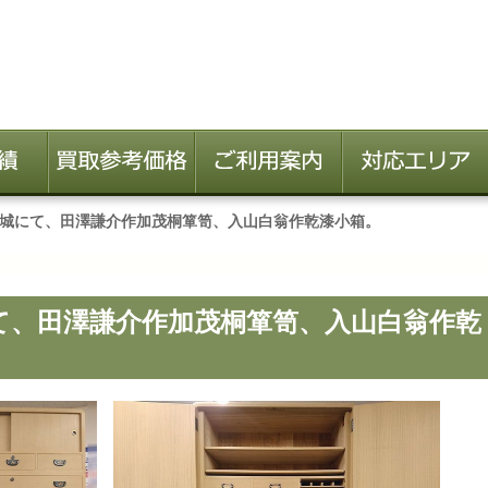
城にて、田澤謙介作加茂桐箪笥、入山白翁作乾漆小箱。
て、田澤謙介作加茂桐箪笥、入山白翁作乾