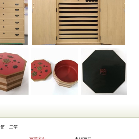
箪笥 二竿