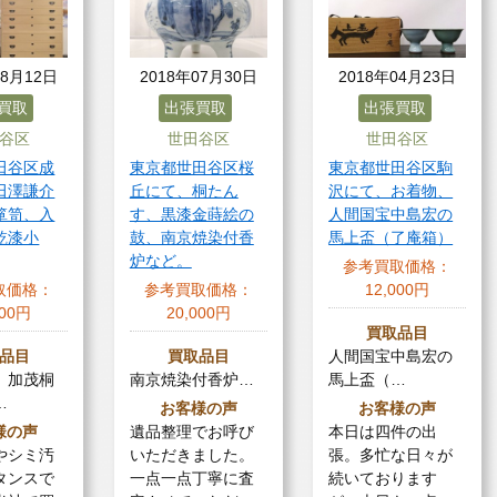
08月12日
2018年07月30日
2018年04月23日
買取
出張買取
出張買取
谷区
世田谷区
世田谷区
田谷区成
東京都世田谷区桜
東京都世田谷区駒
田澤謙介
丘にて、桐たん
沢にて、お着物、
箪笥、入
す、黒漆金蒔絵の
人間国宝中島宏の
乾漆小
鼓、南京焼染付香
馬上盃（了庵箱）
炉など。
参考買取価格：
取価格：
参考買取価格：
12,000円
000円
20,000円
買取品目
品目
買取品目
人間国宝中島宏の
 加茂桐
南京焼染付香炉…
馬上盃（…
…
お客様の声
お客様の声
様の声
遺品整理でお呼び
本日は四件の出
やシミ汚
いただきました。
張。多忙な日々が
タンスで
一点一点丁寧に査
続いております