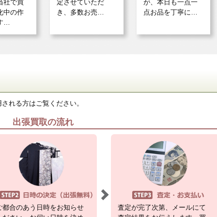
当社で買
定させていただ
が、本日も一点一
化中の作
き、多数お売…
点お品を丁寧に…
す…
用される方はご覧ください。
出張買取の流れ
ご都合のあう日時をお知らせ
査定が完了次第、メールにて