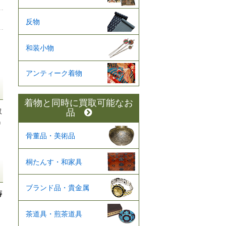
反物
和装小物
アンティーク着物
着物と同時に買取可能なお
取
品
り
骨董品・美術品
桐たんす・和家具
ブランド品・貴金属
蒔
茶道具・煎茶道具