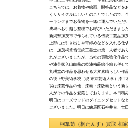
本日は二件の出張買取。一件目は業者様の
こちらでは、お着物や絵画、贈答品などを
くリサイクルほしいとのことでしたので、
ーキングまでお荷物を一緒に運んでいただ
成城へお引越し整理でお呼びいただきまし
新潟県加茂市で作られている伝統工芸品加
上部には引き出しや帯締めなどを入れる仕
は、加茂桐箪笥伝統工芸士の第一人者であ
れがございましたが、当社の買取強化作品
や漆芸家入山白翁の乾漆梅蒔絵小箱も併せ
丸耕堂の作品を思わせる大変素晴らしい作品
の後上野美術学校（現 東京芸術大学）漆
翁は漆芸作品の他、漆画・漆版画という新
人がその作品を愛蔵しております。本日積
明日はローズウッドのダイニングセットな
ございました。明日は練馬区石神井台、世
桐箪笥（桐たんす）買取 和