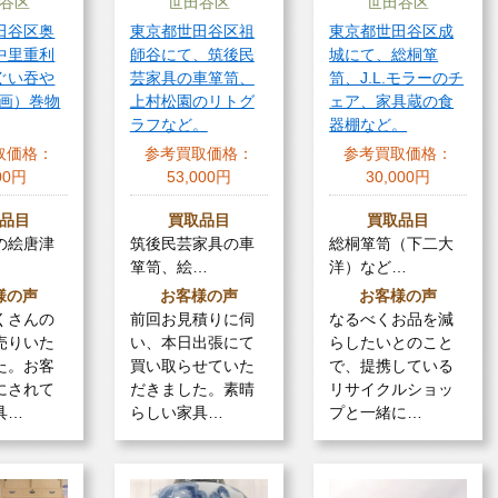
谷区
世田谷区
世田谷区
田谷区奥
東京都世田谷区祖
東京都世田谷区成
中里重利
師谷にて、筑後民
城にて、総桐箪
ぐい吞や
芸家具の車箪笥、
笥、J.L.モラーのチ
春画）巻物
上村松園のリトグ
ェア、家具蔵の食
ラフなど。
器棚など。
取価格：
参考買取価格：
参考買取価格：
00円
53,000円
30,000円
品目
買取品目
買取品目
の絵唐津
筑後民芸家具の車
総桐箪笥（下二大
箪笥、絵…
洋）など…
様の声
お客様の声
お客様の声
くさんの
前回お見積りに伺
なるべくお品を減
売りいた
い、本日出張にて
らしたいとのこと
た。お客
買い取らせていた
で、提携している
にされて
だきました。素晴
リサイクルショッ
具…
らしい家具…
プと一緒に…