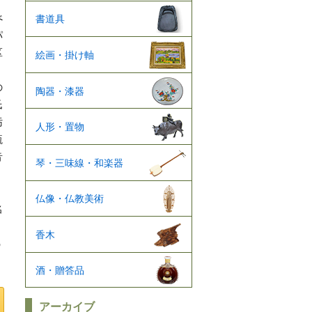
。
べ
書道具
パ
区
絵画・掛け軸
。
の
陶器・漆器
氏
汚
人形・置物
瓶
音
琴・三味線・和楽器
仏像・仏教美術
名
。
香木
う
酒・贈答品
アーカイブ