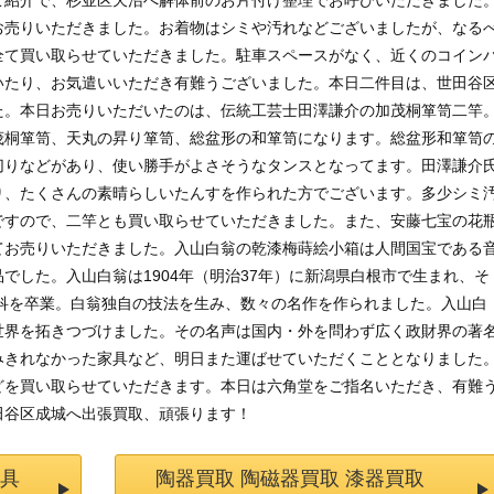
ご紹介で、杉並区天沼へ解体前のお片付け整理でお呼びいただきました
お売りいただきました。お着物はシミや汚れなどございましたが、なる
全て買い取らせていただきました。駐車スペースがなく、近くのコイン
いたり、お気遣いいただき有難うございました。本日二件目は、世田谷
た。本日お売りいただいたのは、伝統工芸士田澤謙介の加茂桐箪笥二竿
茂桐箪笥、天丸の昇り箪笥、総盆形の和箪笥になります。総盆形和箪笥
切りなどがあり、使い勝手がよさそうなタンスとなってます。田澤謙介
り、たくさんの素晴らしいたんすを作られた方でございます。多少シミ
ですので、二竿とも買い取らせていただきました。また、安藤七宝の花
てお売りいただきました。入山白翁の乾漆梅蒔絵小箱は人間国宝である
でした。入山白翁は1904年（明治37年）に新潟県白根市で生まれ、そ
工科を卒業。白翁独自の技法を生み、数々の名作を作られました。入山白
世界を拓きつづけました。その名声は国内・外を問わず広く政財界の著
みきれなかった家具など、明日また運ばせていただくこととなりました
どを買い取らせていただきます。本日は六角堂をご指名いただき、有難
田谷区成城へ出張買取、頑張ります！
家具
陶器買取 陶磁器買取 漆器買取