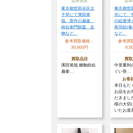
世田谷区
世田
東京都世田谷区太
東京都世
子堂にて濱田篤
沢にて、
哉、晋作の扁壷、
の絵唐津
柿右衛門額皿、反
鳥羽絵(
物など。
など。
参考買取価格：
参考買
30,000円
8,0
買取品目
買取
濱田篤哉 糖釉鉄絵
中里重利
扁壷…
ぐい吞…
お客
本日もた
お品をお
だきまし
様の大切
いたお道