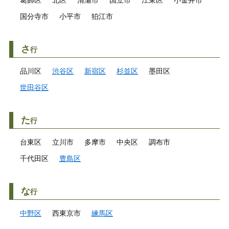
葛飾区
北区
清瀬市
国立市
江東区
小金井市
国分寺市
小平市
狛江市
さ
行
品川区
渋谷区
新宿区
杉並区
墨田区
世田谷区
た
行
台東区
立川市
多摩市
中央区
調布市
千代田区
豊島区
な
行
中野区
西東京市
練馬区