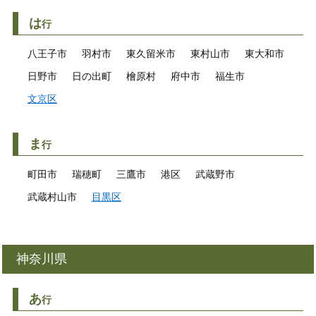
は
行
八王子市
羽村市
東久留米市
東村山市
東大和市
日野市
日の出町
檜原村
府中市
福生市
文京区
ま
行
町田市
瑞穂町
三鷹市
港区
武蔵野市
武蔵村山市
目黒区
神奈川県
あ
行