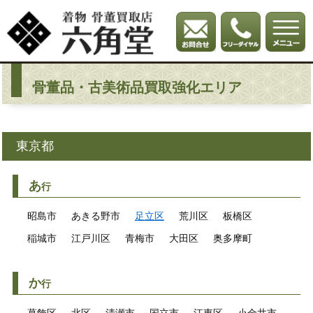
骨董品・古美術品買取強化エリア
東京都
あ
行
昭島市
あきる野市
足立区
荒川区
板橋区
稲城市
江戸川区
青梅市
大田区
奥多摩町
か
行