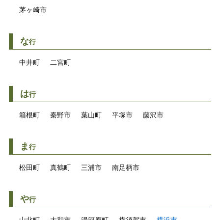
茅ヶ崎市
な
行
中井町
二宮町
は
行
箱根町
秦野市
葉山町
平塚市
藤沢市
ま
行
松田町
真鶴町
三浦市
南足柄市
や
行