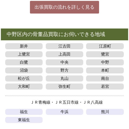
出張買取の流れを詳しく見る
中野区内の骨董品買取にお伺いできる地域
新井
江古田
江原町
上鷺宮
上高田
鷺宮
白鷺
中央
中野
沼袋
野方
本町
松が丘
丸山
南台
大和町
弥生町
若宮
ＪＲ青梅線
ＪＲ五日市線
ＪＲ八高線
福生
牛浜
熊川
東福生