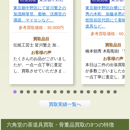
の
東京都中野区白鷺にて橋本朝
東京都中野区弥生町
の
秀の木彫、加藤卓男の酒杯、
線、琴、司馬江漢や
世田谷区代田にて着物、煎茶
などの掛軸。
道具など。
参考買取価格：
3
参考買取価格：
60,000円
買取品目
Prev
Next
買取品目
三絃師 鶴秋作 演奏
ious
橋本朝秀 木彫彫刻 「鷺…
お客様の
し
お客様の声
当社で買取強化して
本日は二件の出張買取。お品
器や掛け軸の出張買
…
が多数ございましたが、一点
一点丁寧に査定し、
一点丁寧に査定し、買い…
買取実績一覧へ
六角堂の茶道具買取・骨董品買取の3つの特徴