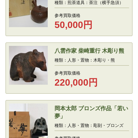
種類：煎茶道具：茶注（横手急須）
参考買取価格
50,000
円
八雲作家 柴崎重行 木彫り熊
種類：人形・置物：木彫り・熊
参考買取価格
220,000
円
岡本太郎 ブロンズ作品「若い
夢」
種類：人形・置物：彫刻・ブロンズ