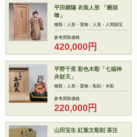
平田郷陽 衣装人形 「饅頭
喰」
種類：人形・置物：人形・人間国宝
参考買取価格
420,000
円
平野千里 彩色木彫「七福神
弁財天」
種類：人形・置物：彫刻・木彫
参考買取価格
220,000
円
山田宝生 紅葉文彫刻 茶注