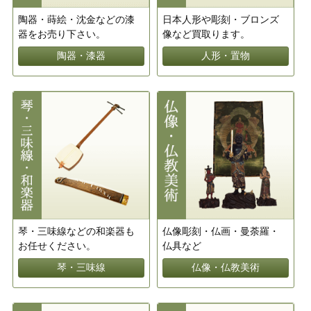
陶器・蒔絵・沈金などの漆
日本人形や彫刻・ブロンズ
器をお売り下さい。
像など買取ります。
陶器・漆器
人形・置物
琴・三味線などの和楽器も
仏像彫刻・仏画・曼荼羅・
お任せください。
仏具など
琴・三味線
仏像・仏教美術