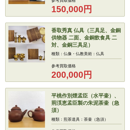
参考買取価格
150,000
円
香取秀真 仏具（三具足、金銅
供物器 二面、金銅飲食具 二
対、金銅三具足）
種類：仏像・仏教美術：仏具
参考買取価格
200,000
円
平桃作別煙孟臣（水平壷）、
荊渓恵孟臣製の朱泥茶壷（急
須）
種類：煎茶道具：茶壷（急須）