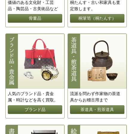
価値のある文化財・工芸
桐たんす・古い和家具も査
品・陶芸品・古美術品など
定致します。
骨董品
桐箪笥（桐たんす）
人気のブランド品・貴金
流派を問わず作家物の茶道
属・時計などを高く買取。
具からお稽古用まで
ブランド品
茶道具・煎茶道具