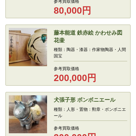
参考買取価格
80,000
円
藤本能道 鉄赤絵 かわせみ図
花壷
種類：陶器・漆器：作家物陶器・人間
国宝
参考買取価格
200,000
円
犬張子形 ボンボニエール
種類：人形・置物：勲章・ボンボニエ
ール
参考買取価格