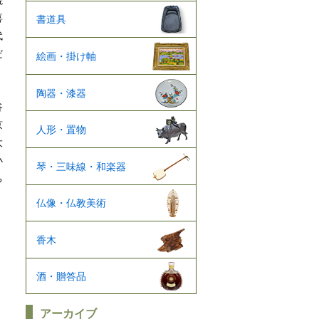
焼
喜
書道具
代
だ
絵画・掛け軸
陶器・漆器
谷
京
人形・置物
大
小
琴・三味線・和楽器
ち
仏像・仏教美術
香木
酒・贈答品
アーカイブ