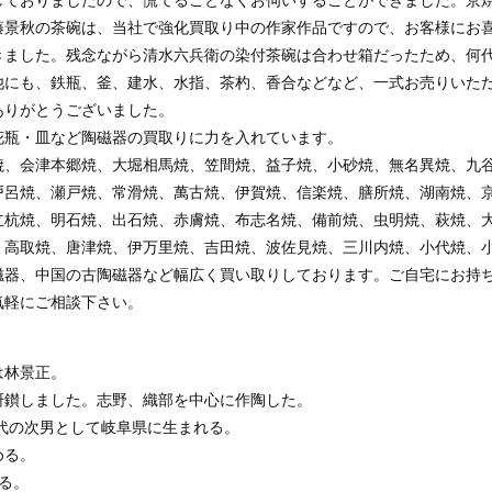
しておりましたので、慌てることなくお伺いすることができました。京
藤景秋の茶碗は、当社で強化買取り中の作家作品ですので、お客様にお
きました。残念ながら清水六兵衛の染付茶碗は合わせ箱だったため、何
他にも、鉄瓶、釜、建水、水指、茶杓、香合などなど、一式お売りいた
ありがとうございました。
花瓶・皿など陶磁器の買取りに力を入れています。
焼、会津本郷焼、大堀相馬焼、笠間焼、益子焼、小砂焼、無名異焼、九
戸呂焼、瀬戸焼、常滑焼、萬古焼、伊賀焼、信楽焼、膳所焼、湖南焼、
立杭焼、明石焼、出石焼、赤膚焼、布志名焼、備前焼、虫明焼、萩焼、
、高取焼、唐津焼、伊万里焼、吉田焼、波佐見焼、三川内焼、小代焼、
磁器、中国の古陶磁器など幅広く買い取りしております。ご自宅にお持
気軽にご相談下さい。
は林景正。
研鑚しました。志野、織部を中心に作陶した。
12代の次男として岐阜県に生まれる。
める。
する。