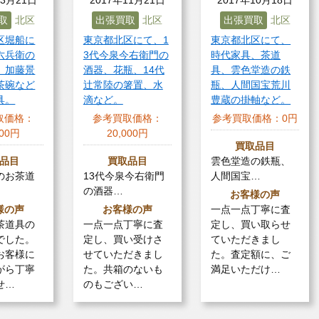
取
北区
出張買取
北区
出張買取
北区
区堀船に
東京都北区にて、1
東京都北区にて、
六兵衛の
3代今泉今右衛門の
時代家具、茶道
、加藤景
酒器、花瓶、14代
具、雲色堂造の鉄
茶碗など
辻常陸の箸置、水
瓶、人間国宝荒川
具。
滴など。
豊蔵の掛軸など。
取価格：
参考買取価格：
参考買取価格：
0円
000円
20,000円
買取品目
品目
買取品目
雲色堂造の鉄瓶、
のお茶道
13代今泉今右衛門
人間国宝…
の酒器…
お客様の声
様の声
お客様の声
一点一点丁寧に査
茶道具の
一点一点丁寧に査
定し、買い取らせ
でした。
定し、買い受けさ
ていただきまし
お客様に
せていただきまし
た。査定額に、ご
がら丁寧
た。共箱のないも
満足いただけ…
せ…
のもござい…