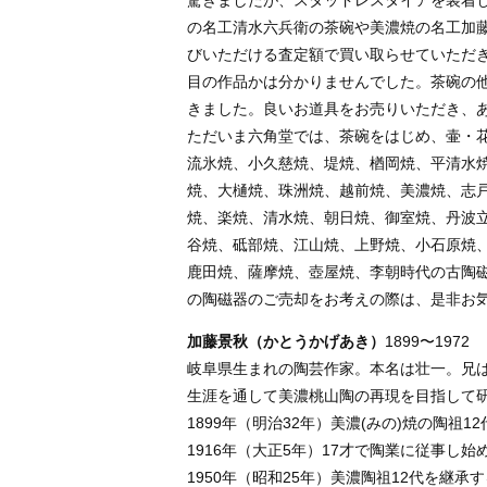
驚きましたが、スタッドレスタイアを装着
の名工清水六兵衛の茶碗や美濃焼の名工加
びいただける査定額で買い取らせていただ
目の作品かは分かりませんでした。茶碗の
きました。良いお道具をお売りいただき、
ただいま六角堂では、茶碗をはじめ、壷・
流氷焼、小久慈焼、堤焼、楢岡焼、平清水
焼、大樋焼、珠洲焼、越前焼、美濃焼、志
焼、楽焼、清水焼、朝日焼、御室焼、丹波
谷焼、砥部焼、江山焼、上野焼、小石原焼
鹿田焼、薩摩焼、壺屋焼、李朝時代の古陶
の陶磁器のご売却をお考えの際は、是非お
加藤景秋（かとうかげあき）
1899〜1972
岐阜県生まれの陶芸作家。本名は壮一。兄
生涯を通して美濃桃山陶の再現を目指して
1899年（明治32年）美濃(みの)焼の陶祖
1916年（大正5年）17才で陶業に従事し始
1950年（昭和25年）美濃陶祖12代を継承