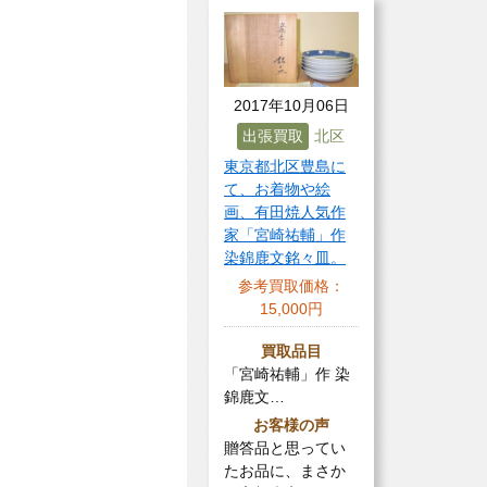
2017年10月06日
出張買取
北区
東京都北区豊島に
て、お着物や絵
画、有田焼人気作
家「宮崎祐輔」作
染錦鹿文銘々皿。
参考買取価格：
15,000円
買取品目
「宮崎祐輔」作 染
錦鹿文…
お客様の声
贈答品と思ってい
たお品に、まさか