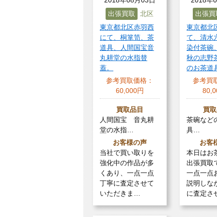
出張買取
北区
出張買
東京都北区赤羽西
東京都北
にて、桐箪笥、茶
て、清水
道具、人間国宝音
染付茶碗
丸耕堂の水指替
秋の志野
蓋。
のお茶道
参考買取価格：
参考買
60,000円
80,
買取品目
買取
人間国宝 音丸耕
茶碗など
堂の水指…
具…
お客様の声
お客
当社で買い取りを
本日はお
強化中の作品が多
出張買取
くあり、一点一点
一点一点
丁寧に査定させて
説明しな
いただきま…
に査定さ