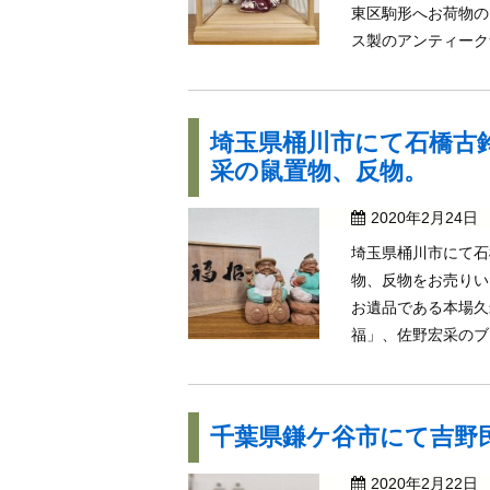
東区駒形へお荷物の
ス製のアンティーク食
埼玉県桶川市にて石橋古
采の鼠置物、反物。
2020年2月24日
埼玉県桶川市にて石
物、反物をお売りい
お遺品である本場久
福」、佐野宏采のブロ
千葉県鎌ケ谷市にて吉野
2020年2月22日