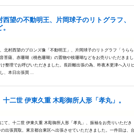
村西望の不動明王、片岡球子のリトグラフ、
ど。
、北村西望のブロンズ像「不動明王」、片岡球子のリトグラフ「うらら
音菩薩、赤珊瑚（桃色珊瑚）の置物や枝珊瑚などをお売りいただきまし
付け整理でお呼びいただきました。長距離出張の為、昨夜木更津へ入り
、本日出張買 ...
十二世 伊東久重 木彫御所人形「孝丸」。
にて、十二世 伊東久重 木彫御所人形「孝丸」、振袖をお売りいただき
件の出張買取。東京都台東区へ出張させていただきました。一件目は、