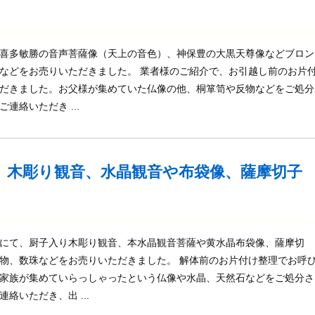
喜多敏勝の音声菩薩像（天上の音色）、神保豊の大黒天尊像などブロン
などをお売りいただきました。 業者様のご紹介で、お引越し前のお片
だきました。お父様が集めていた仏像の他、桐箪笥や反物などをご処分
連絡いただき ...
、木彫り観音、水晶観音や布袋像、薩摩切子
にて、厨子入り木彫り観音、本水晶観音菩薩や黄水晶布袋像、薩摩切
物、数珠などをお売りいただきました。 解体前のお片付け整理でお呼
家族が集めていらっしゃったという仏像や水晶、天然石などをご処分さ
絡いただき、出 ...