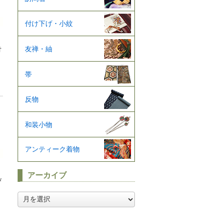
付け下げ・小紋
友禅・紬
付
帯
反物
和装小物
アンティーク着物
アーカイブ
び
ア
ー
カ