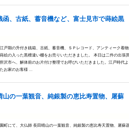
銭函、古紙、蓄音機など、富士見市で蒔絵黒
江戸期の升付き銭箱、古紙、蓄音機、ＳＰレコード、アンティーク着物
蒔絵の入った黒檀違い棚をお売りいただきました。 本日は二件の出張
所沢市へ、解体前のお片付け整理でお呼びいただきました。江戸時代よ
お家のお客様 ...
晴山の一葉観音、純銀製の恵比寿置物、屠蘇
園町にて、大仏師 長田晴山の一葉観音、純銀製の恵比寿天置物、屠蘇