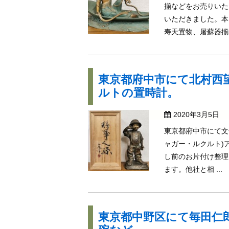
揃などをお売りいた
いただきました。本
寿天置物、屠蘇器揃な
東京都府中市にて北村西
ルトの置時計。
2020年3月5日
東京都府中市にて文化勲
ャガー・ルクルト)
し前のお片付け整理
ます。他社と相 ...
東京都中野区にて毎田仁