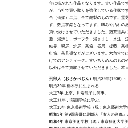
年に描かれた作品となります。古い作品で
が、当社で買い取りを強化している作家で
合（仙媒）二点、全て錫製のものです。霊
す。数点在銘となってます。凹みや汚れの
買い受けさせていただきました。煎茶道具
瓶、湯沸し、ボーフラ、湯さまし、水注、
結界、硯屏、炉屏、茶箱、器局、提藍、茶
巾筒、茶具褥などがございます。六角堂で
けてのアンティーク。古いちりめんのもの
以外は全て買取させていただきました。本
刑部人（おさかべじん）
明治39年(1906) ～
明治39年 栃木県に生まれる
大正7年 上京、川端龍子に師事。
大正11年 川端画学校に学ぶ。
大正13年 東京美術学校（現：東京藝術大
昭和3年 第9回帝展に刑部人『友人の肖像
昭和4年 東京美術学校（現：東京藝術大学