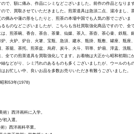
すので、額に痛み、作品にシミなどございました。前作の作品となりま
すので、買取させていただきました。煎茶道具は急須二点、湯冷まし、
芝の摘みや蓮の形をしたりと、煎茶の本場中国でも人気の形でございま
あるものなどございましたが、こちらも当社買取強化商品ですので、全
には、煎茶碗、香合、茶合、茶量、仙媒、茶入、茶壺、茶心壷、鉄瓶、
涼炉、火炉、炉台、火箸、宝瓶、急須、建水、瓶掛、瓶敷、罐座、瓶座
櫃、茶籠、茶托、煎茶盆、烏府、炭斗、火斗、羽箒、炉扇、滓盂、洗瓶
は、全ての煎茶道具を買取強化してます。お着物は大正から昭和初期に
や紬などがり、シミ汚れのあるものも多くございましたが、ウールのも
日はお忙しい中、良いお品を多数お売りいただき有難うございました。
 昭和53年(1978)
学美術）西洋画科に入学。
』が初入選。
美術）西洋画科卒業。