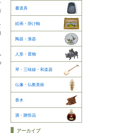
す
書道具
茶
絵画・掛け軸
て
銀
陶器・漆器
、
、
人形・置物
か
の
琴・三味線・和楽器
仏像・仏教美術
香木
酒・贈答品
アーカイブ