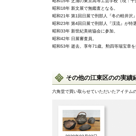
昭和15年 芝浦の東京高等工芸学校（現：
昭和18年 新文展で無鑑査となる。
昭和21年 第1回日展で刑部人『冬の軽井沢
昭和23年 第4回日展で刑部人『渓流』が特
昭和33年 新世紀美術協会に参加。
昭和42年 日展審査員。
昭和53年 逝去。享年71歳。勲四等瑞宝章
その他の江東区のの実績
六角堂で買い取らせていただいたアイテム