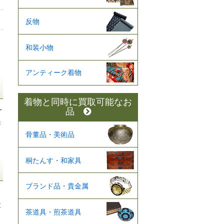
反物
和装小物
アンティーク着物
着物と同時に買取可能なお
一
品
き
骨董品・美術品
桐たんす・和家具
ブランド品・貴金属
と
茶道具・煎茶道具