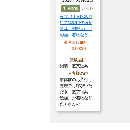
2020年03月02日
出張買取
江東区
東京都江東区亀戸
にて錫製時代煎茶
道具、刑部人の油
彩画、着物など。
参考買取価格：
30,000円
買取品目
錫製 煎茶道具…
お客様の声
解体前のお片付け
整理でお呼びいた
だき、煎茶道具、
絵画、お着物など
たくさんの…