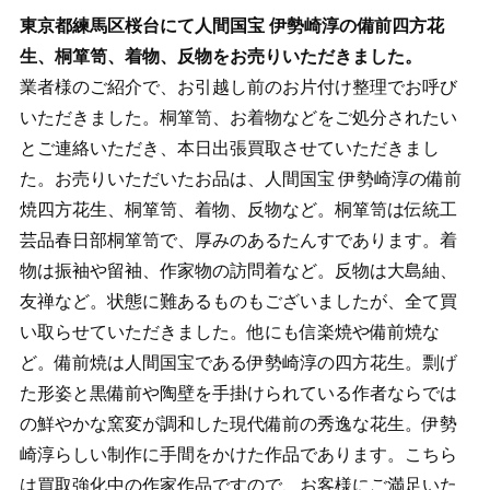
東京都練馬区桜台にて人間国宝 伊勢崎淳の備前四方花
生、桐箪笥、着物、反物をお売りいただきました。
業者様のご紹介で、お引越し前のお片付け整理でお呼び
いただきました。桐箪笥、お着物などをご処分されたい
とご連絡いただき、本日出張買取させていただきまし
た。お売りいただいたお品は、人間国宝 伊勢崎淳の備前
焼四方花生、桐箪笥、着物、反物など。桐箪笥は伝統工
芸品春日部桐箪笥で、厚みのあるたんすであります。着
物は振袖や留袖、作家物の訪問着など。反物は大島紬、
友禅など。状態に難あるものもございましたが、全て買
い取らせていただきました。他にも信楽焼や備前焼な
ど。備前焼は人間国宝である伊勢崎淳の四方花生。剽げ
た形姿と黒備前や陶壁を手掛けられている作者ならでは
の鮮やかな窯変が調和した現代備前の秀逸な花生。伊勢
崎淳らしい制作に手間をかけた作品であります。こちら
は買取強化中の作家作品ですので、お客様にご満足いた