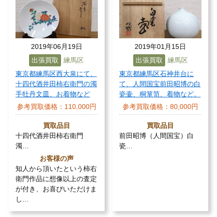
2019年06月19日
2019年01月15日
出張買取
練馬区
出張買取
練馬区
東京都練馬区西大泉にて、
東京都練馬区石神井台に
十四代酒井田柿右衛門の濁
て、人間国宝前田昭博の白
手牡丹文皿、お着物など
瓷壷、桐箪笥、着物など。
参考買取価格：
110,000円
参考買取価格：
80,000円
買取品目
買取品目
十四代酒井田柿右衛門
前田昭博（人間国宝）白
濁…
瓷…
お客様の声
知人から頂いたという柿右
衛門作品に想像以上の査定
が付き、お喜びいただけま
し…