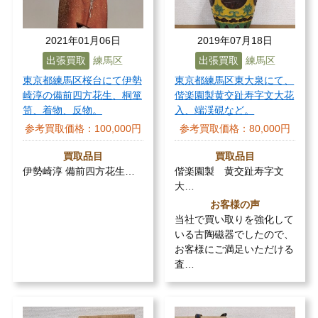
2021年01月06日
2019年07月18日
出張買取
練馬区
出張買取
練馬区
東京都練馬区桜台にて伊勢
東京都練馬区東大泉にて、
崎淳の備前四方花生、桐箪
偕楽園製黄交趾寿字文大花
笥、着物、反物。
入、端渓硯など。
参考買取価格：
100,000円
参考買取価格：
80,000円
買取品目
買取品目
伊勢崎淳 備前四方花生…
偕楽園製 黄交趾寿字文
大…
お客様の声
当社で買い取りを強化して
いる古陶磁器でしたので、
お客様にご満足いただける
査…