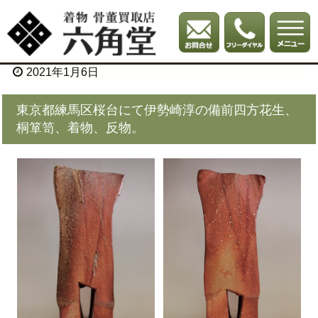
2021年1月6日
東京都練馬区桜台にて伊勢崎淳の備前四方花生、
桐箪笥、着物、反物。