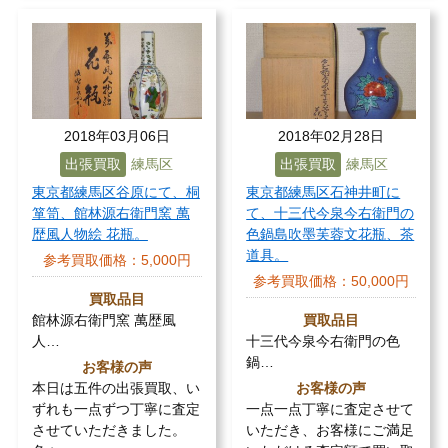
2018年03月06日
2018年02月28日
出張買取
練馬区
出張買取
練馬区
東京都練馬区谷原にて、桐
東京都練馬区石神井町に
箪笥、館林源右衛門窯 萬
て、十三代今泉今右衛門の
歴風人物絵 花瓶。
色鍋島吹墨芙蓉文花瓶、茶
道具。
参考買取価格：
5,000円
参考買取価格：
50,000円
買取品目
館林源右衛門窯 萬歴風
買取品目
人…
十三代今泉今右衛門の色
鍋…
お客様の声
本日は五件の出張買取、い
お客様の声
ずれも一点ずつ丁寧に査定
一点一点丁寧に査定させて
させていただきました。
いただき、お客様にご満足