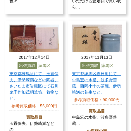
色々…
いただける査定額で買い取
ら…
2017年12月14日
2017年11月13日
出張買取
練馬区
出張買取
練馬区
東京都練馬区にて、玉置保
東京都練馬区春日町にて、
夫、伊勢崎満などの陶器、
中島宏の水指、波多野善
さいたま市岩槻区にて石川
蔵、西岡小十の茶碗、伊勢
鬼千作加茂桐箪笥、着物な
崎満の花生など。
ど。
参考買取価格：
90,000円
参考買取価格：
56,000円
買取品目
買取品目
中島宏の水指、波多野善
玉置保夫、伊勢崎満など
蔵…
の…