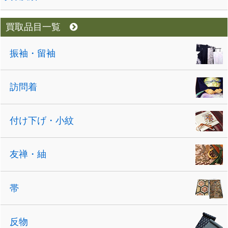
買取品目一覧
振袖・留袖
訪問着
付け下げ・小紋
友禅・紬
帯
反物