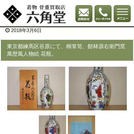
2018年3月6日
東京都練馬区谷原にて、桐箪笥、館林源右衛門窯
萬歴風人物絵 花瓶。