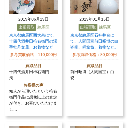
2019年06月19日
2019年01月15日
出張買取
練馬区
出張買取
練馬区
東京都練馬区西大泉にて、
東京都練馬区石神井台に
十四代酒井田柿右衛門の濁
て、人間国宝前田昭博の白
手牡丹文皿、お着物など
瓷壷、桐箪笥、着物など。
参考買取価格：
110,000円
参考買取価格：
80,000円
買取品目
買取品目
十四代酒井田柿右衛門
前田昭博（人間国宝）白
濁…
瓷…
お客様の声
知人から頂いたという柿右
衛門作品に想像以上の査定
が付き、お喜びいただけま
し…