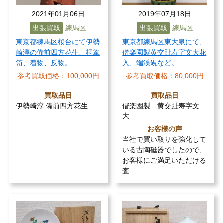
2021年01月06日
2019年07月18日
出張買取
練馬区
出張買取
練馬区
東京都練馬区桜台にて伊勢
東京都練馬区東大泉にて、
崎淳の備前四方花生、桐箪
偕楽園製黄交趾寿字文大花
笥、着物、反物。
入、端渓硯など。
参考買取価格：
100,000円
参考買取価格：
80,000円
買取品目
買取品目
伊勢崎淳 備前四方花生…
偕楽園製 黄交趾寿字文
大…
お客様の声
当社で買い取りを強化して
いる古陶磁器でしたので、
お客様にご満足いただける
査…