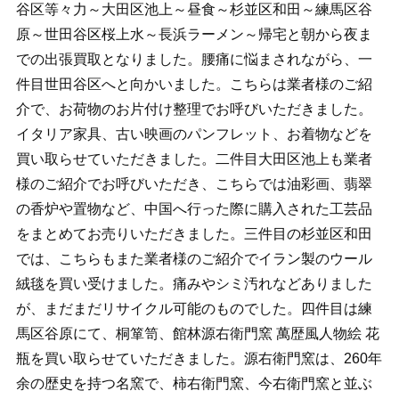
谷区等々力～大田区池上～昼食～杉並区和田～練馬区谷
原～世田谷区桜上水～長浜ラーメン～帰宅と朝から夜ま
での出張買取となりました。腰痛に悩まされながら、一
件目世田谷区へと向かいました。こちらは業者様のご紹
介で、お荷物のお片付け整理でお呼びいただきました。
イタリア家具、古い映画のパンフレット、お着物などを
買い取らせていただきました。二件目大田区池上も業者
様のご紹介でお呼びいただき、こちらでは油彩画、翡翠
の香炉や置物など、中国へ行った際に購入された工芸品
をまとめてお売りいただきました。三件目の杉並区和田
では、こちらもまた業者様のご紹介でイラン製のウール
絨毯を買い受けました。痛みやシミ汚れなどありました
が、まだまだリサイクル可能のものでした。四件目は練
馬区谷原にて、桐箪笥、館林源右衛門窯 萬歴風人物絵 花
瓶を買い取らせていただきました。源右衛門窯は、260年
余の歴史を持つ名窯で、柿右衛門窯、今右衛門窯と並ぶ