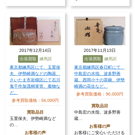
2017年12月14日
2017年11月13日
出張買取
練馬区
出張買取
練馬区
東京都練馬区にて、玉置保
東京都練馬区春日町にて、
夫、伊勢崎満などの陶器、
中島宏の水指、波多野善
さいたま市岩槻区にて石川
蔵、西岡小十の茶碗、伊勢
鬼千作加茂桐箪笥、着物な
崎満の花生など。
ど。
参考買取価格：
90,000円
参考買取価格：
56,000円
買取品目
買取品目
中島宏の水指、波多野善
玉置保夫、伊勢崎満など
蔵…
の…
お客様の声
お客様の声
お客様にご安心いただける