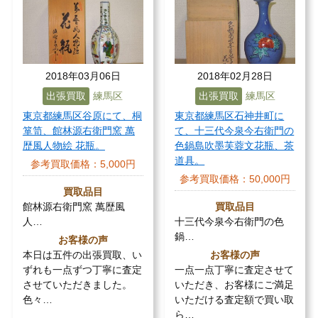
2018年03月06日
2018年02月28日
出張買取
練馬区
出張買取
練馬区
東京都練馬区谷原にて、桐
東京都練馬区石神井町に
箪笥、館林源右衛門窯 萬
て、十三代今泉今右衛門の
歴風人物絵 花瓶。
色鍋島吹墨芙蓉文花瓶、茶
道具。
参考買取価格：
5,000円
参考買取価格：
50,000円
買取品目
館林源右衛門窯 萬歴風
買取品目
人…
十三代今泉今右衛門の色
鍋…
お客様の声
本日は五件の出張買取、い
お客様の声
ずれも一点ずつ丁寧に査定
一点一点丁寧に査定させて
させていただきました。
いただき、お客様にご満足
色々…
いただける査定額で買い取
ら…