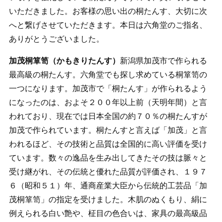
いただきました。お客様の思い出の桐たんす、大切に次
へと繋げさせていただきます。本日は六角堂のご指名、
ありがとうございました。
加茂桐箪笥（かもきりたんす）
新潟県加茂市で作られる
最高級の桐たんす。六角堂でも探し求めている桐箪笥の
一つになります。加茂市で「桐たんす」が作られるよう
になったのは、およそ２００年以上前（天明年間）と言
われており、現在では日本全国の約７０％の桐たんすが
加茂で作られています。桐たんすと言えば「加茂」と言
われるほど、その技術と品質は全国的に高い評価を受け
ています。数々の逸品を生み出してきたその技は脈々と
受け継がれ、その伝統と優れた品質が評価され、１９７
６（昭和５１）年、通商産業大臣から伝統的工芸品「加
茂桐箪笥」の指定を受けました。木肌のぬくもり、絹に
例えられる白い艶や、柾目の色合いは、家具の最高級品