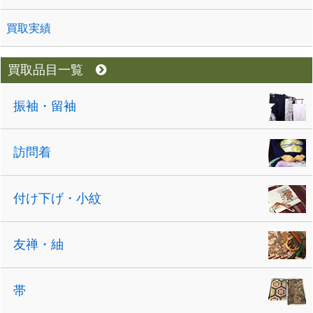
買取実績
買取品目一覧
振袖・留袖
訪問着
付け下げ・小紋
友禅・紬
帯