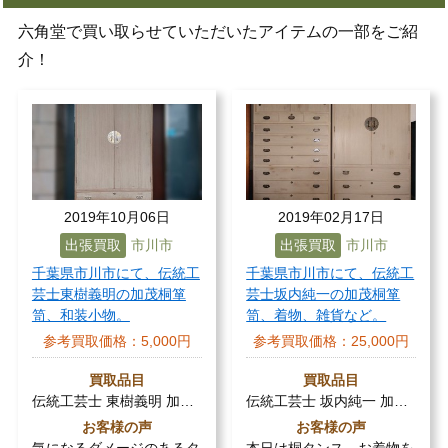
六角堂で買い取らせていただいたアイテムの一部をご紹
介！
2019年10月06日
2019年02月17日
出張買取
市川市
出張買取
市川市
千葉県市川市にて、伝統工
千葉県市川市にて、伝統工
芸士東樹義明の加茂桐箪
芸士坂内純一の加茂桐箪
笥、和装小物。
笥、着物、雑貨など。
参考買取価格：
5,000円
参考買取価格：
25,000円
買取品目
買取品目
伝統工芸士 東樹義明 加…
伝統工芸士 坂内純一 加…
お客様の声
お客様の声
気になるダメージのあるタ
本日は桐タンス、お着物を