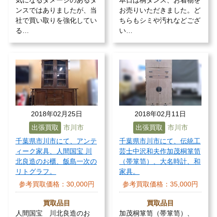
ンスではありましたが、当
お売りいただきました。ど
社で買い取りを強化してい
ちらもシミや汚れなどござ
る…
い…
2018年02月25日
2018年02月11日
出張買取
市川市
出張買取
市川市
千葉県市川市にて、アンテ
千葉県市川市にて、伝統工
ィーク家具、人間国宝 川
芸士中沢和夫作加茂桐箪笥
北良造のお櫃、飯島一次の
（帯箪笥）、大名時計、和
リトグラフ。
家具。
参考買取価格：
30,000円
参考買取価格：
35,000円
買取品目
買取品目
人間国宝 川北良造のお
加茂桐箪笥（帯箪笥）、