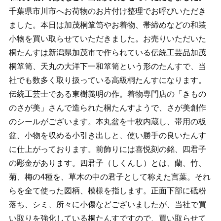
千葉県市川市へお荷物のお片付け整理でお呼びいただき
ました。本日は加茂桐箪笥やお着物、帯締めなどの和装
小物を買い取らせていただきました。お売りいただいた
桐たんすは新潟県加茂市で作られている伝統工芸品加茂
桐箪笥、天丸の大洋下一和箪笥という形のたんすで、当
社でも数多く取り扱っている高級桐たんすになります。
伝統工芸士である東樹義明の作。着物専門店の「きもの
のさが美」さんで造られた桐たんすようで、さが美創作
のシールがございます。本丸盆を十枚内蔵し、帯用の板
盆、小物を収める小引き出しと、使い勝手の良いたんす
に仕上がっております。前飾りには喜悦刻の銘、四君子
の彫金があります。四君子（しくんし）とは、蘭、竹、
菊、梅の4種を、草木の中の君子として称えた言葉。それ
らを全て使った図柄、模様を指します。正面下部に砥粉
落ち、シミ、所々に小傷などございましたが、当社で買
い取りを強化している桐たんすですので、買い取らせて