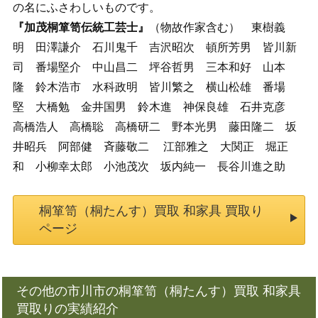
の名にふさわしいものです。
『加茂桐箪笥伝統工芸士』
（物故作家含む） 東樹義
明 田澤謙介 石川鬼千 吉沢昭次 頓所芳男 皆川新
司 番場堅介 中山昌二 坪谷哲男 三本和好 山本
隆 鈴木浩市 水科政明 皆川繁之 横山松雄 番場
堅 大橋勉 金井国男 鈴木進 神保良雄 石井克彦
高橋浩人 高橋聡 高橋研二 野本光男 藤田隆二 坂
井昭兵 阿部健 斉藤敬二 江部雅之 大関正 堀正
和 小柳幸太郎 小池茂次 坂内純一 長谷川進之助
桐箪笥（桐たんす）買取 和家具 買取り
ページ
その他の市川市の桐箪笥（桐たんす）買取 和家具
買取りの実績紹介