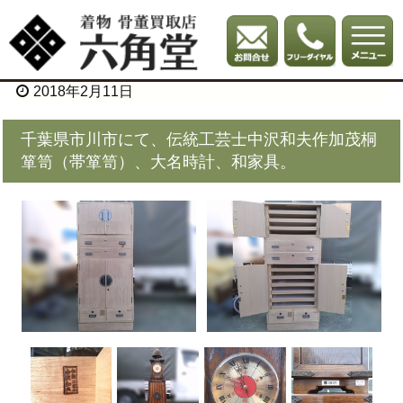
2018年2月11日
千葉県市川市にて、伝統工芸士中沢和夫作加茂桐
箪笥（帯箪笥）、大名時計、和家具。