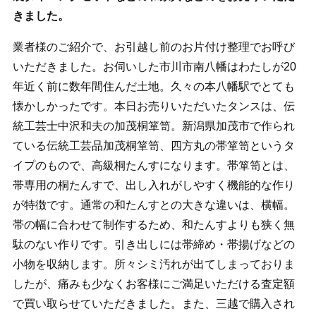
きました。
業者様のご紹介で、お引越し前のお片付け整理でお呼び
いただきました。お伺いした市川市南八幡はわたしが20
年近く前に数年間住んだ土地。久々の本八幡駅でとても
懐かしかったです。本日お売りいただいたタンスは、伝
統工芸士中沢和夫の加茂桐箪笥。新潟県加茂市で作られ
ている伝統工芸品加茂桐箪笥、四方丸の帯箪笥というタ
イプのもので、高級桐たんすになります。帯箪笥とは、
帯専用の桐たんすで、出し入れがしやすく機能的な作り
が特徴です。通常の和たんすとの大きな違いは、横幅。
帯の幅に合わせて制作するため、和たんすよりも狭く無
駄のない作りです。引き出しには帯締め・帯揚げなどの
小物を収納します。所々シミ汚れが出てしまっておりま
したが、痛みも少なくお客様にご満足いただける査定額
で買い取らせていただきました。また、三越で購入され