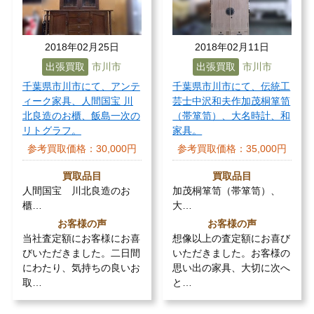
2018年02月25日
2018年02月11日
出張買取
市川市
出張買取
市川市
千葉県市川市にて、アンテ
千葉県市川市にて、伝統工
ィーク家具、人間国宝 川
芸士中沢和夫作加茂桐箪笥
北良造のお櫃、飯島一次の
（帯箪笥）、大名時計、和
リトグラフ。
家具。
参考買取価格：
30,000円
参考買取価格：
35,000円
買取品目
買取品目
人間国宝 川北良造のお
加茂桐箪笥（帯箪笥）、
櫃…
大…
お客様の声
お客様の声
当社査定額にお客様にお喜
想像以上の査定額にお喜び
びいただきました。二日間
いただきました。お客様の
にわたり、気持ちの良いお
思い出の家具、大切に次へ
取…
と…