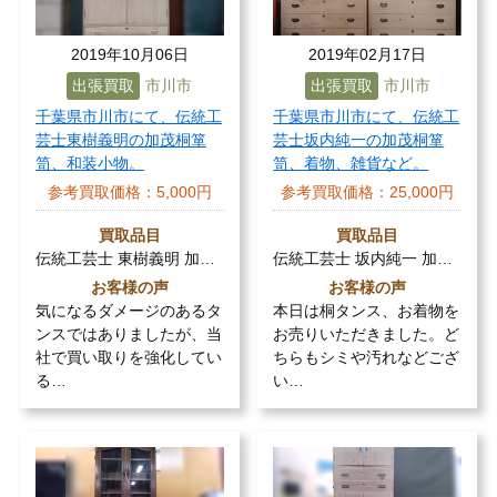
2019年10月06日
2019年02月17日
出張買取
市川市
出張買取
市川市
千葉県市川市にて、伝統工
千葉県市川市にて、伝統工
芸士東樹義明の加茂桐箪
芸士坂内純一の加茂桐箪
笥、和装小物。
笥、着物、雑貨など。
参考買取価格：
5,000円
参考買取価格：
25,000円
買取品目
買取品目
伝統工芸士 東樹義明 加…
伝統工芸士 坂内純一 加…
お客様の声
お客様の声
気になるダメージのあるタ
本日は桐タンス、お着物を
ンスではありましたが、当
お売りいただきました。ど
社で買い取りを強化してい
ちらもシミや汚れなどござ
る…
い…