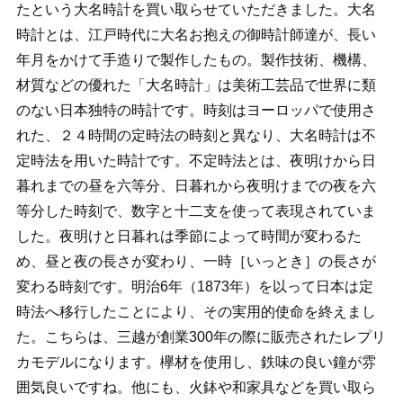
たという大名時計を買い取らせていただきました。大名
時計とは、江戸時代に大名お抱えの御時計師達が、長い
年月をかけて手造りで製作したもの。製作技術、機構、
材質などの優れた「大名時計」は美術工芸品で世界に類
のない日本独特の時計です。時刻はヨーロッパで使用さ
れた、２４時間の定時法の時刻と異なり、大名時計は不
定時法を用いた時計です。不定時法とは、夜明けから日
暮れまでの昼を六等分、日暮れから夜明けまでの夜を六
等分した時刻で、数字と十二支を使って表現されていま
した。夜明けと日暮れは季節によって時間が変わるた
め、昼と夜の長さが変わり、一時［いっとき］の長さが
変わる時刻です。明治6年（1873年）を以って日本は定
時法へ移行したことにより、その実用的使命を終えまし
た。こちらは、三越が創業300年の際に販売されたレプリ
カモデルになります。欅材を使用し、鉄味の良い鐘が雰
囲気良いですね。他にも、火鉢や和家具などを買い取ら