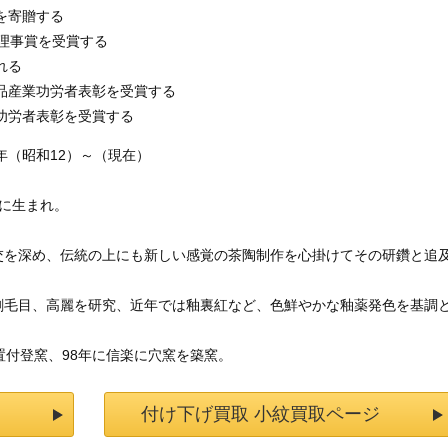
を寄贈する
会理事賞を受賞する
れる
芸品産業功労者表彰を受賞する
業功労者表彰を受賞する
7年（昭和12）～（現在）
に生まれ。
交を深め、伝統の上にも新しい感覚の茶陶制作を心掛けてその研鑽と追
刷毛目、高麗を研究、近年では釉裏紅など、色鮮やかな釉薬発色を基調
置付登窯、98年に信楽に穴窯を築窯。
付け下げ買取 小紋買取ページ