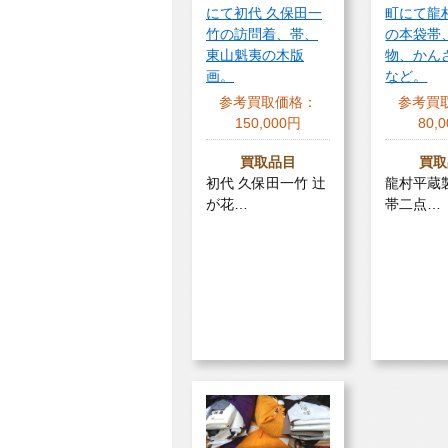
にて初代 久保田一
町にて龍
竹の訪問着、帯、
の本袋帯
東山魁夷の木版
物、かん
画。
など。
参考買取価格：
参考買
150,000円
80,
買取品目
買取
初代 久保田一竹 辻
龍村平蔵
が花…
帯二点…