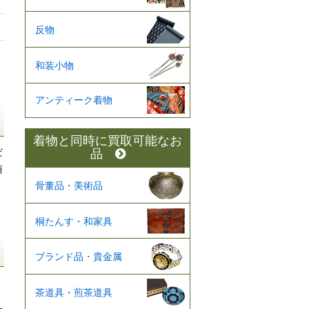
反物
和装小物
アンティーク着物
着物と同時に買取可能なお
だ
品
随
骨董品・美術品
桐たんす・和家具
ブランド品・貴金属
茶道具・煎茶道具