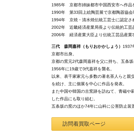
1985年 京都市姉妹都市中国西安市へ作品
1990年 第33回上絵陶芸展で京都陶器協
1994年 京焼・清水焼伝統工芸士に認定さ
2002年 近畿経済産業局長より伝統的工
2006年 経済産業大臣より伝統工芸品産
三代 森岡嘉祥（もりおかかしょう）
193
京都市出身。
京都の窯元2代森岡嘉祥を父に持ち、五条坂
1956年に19歳で3代嘉祥を襲名。
以来、表千家家元ら多数の著名茶人らと親
を続け、主に個展を中心に作品を発表。
また中国や韓国の古窯跡を訪ねて、青磁や
した作品にも取り組む。
五条坂の窯のほか74年に山科に公害防止装
訪問着買取ページ