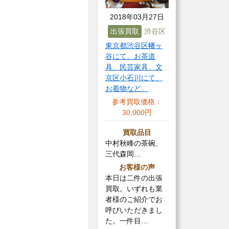
2018年03月27日
出張買取
渋谷区
東京都渋谷区幡ヶ
谷にて、お茶道
具、民芸家具、文
京区小石川にて、
お着物など。
参考買取価格：
30,000円
買取品目
中村秋峰の茶碗、
三代森岡…
お客様の声
本日は二件の出張
買取。いずれも業
者様のご紹介でお
呼びいただきまし
た。一件目…