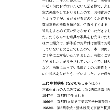
本日は、二件の出張買取。一件目は、業者
年近く前にお呼びいただいた業者様で、久
室の先生をしておりましたので、お稽古用
たようですが、まだまだ査定の付くお道具
森岡嘉祥の祥瑞呉須絵鉢、伊賀うずくまる
道具をまとめて買い受けさせていただきま
た。たくさんのお道具や家具をお売りいた
様のご紹介で、解体前のお片付け整理でお
っていないとのことでしたので、本日お伺
ご丁寧にご対応いただきました。有難うご
だきました。踊りをされていたようで、踊
など、画像に写っている倍近くのお着物を
のご指名ありがとうございました。また何
三代 中村秋峰（なかむらしゅうほう）
京都生まれの人気陶芸家。現代的仁清風･
1947年 京都府で生まれる
1966年 京都府立伏見工業高等学校窯業
1983年 第5回京焼・清水焼展で京都市長