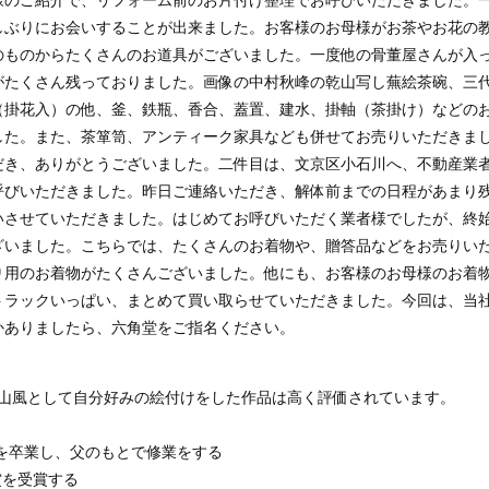
様のご紹介で、リフォーム前のお片付け整理でお呼びいただきました。
しぶりにお会いすることが出来ました。お客様のお母様がお茶やお花の
のものからたくさんのお道具がございました。一度他の骨董屋さんが入
がたくさん残っておりました。画像の中村秋峰の乾山写し蕪絵茶碗、三
（掛花入）の他、釜、鉄瓶、香合、蓋置、建水、掛軸（茶掛け）などの
した。また、茶箪笥、アンティーク家具なども併せてお売りいただきま
だき、ありがとうございました。二件目は、文京区小石川へ、不動産業
呼びいただきました。昨日ご連絡いただき、解体前までの日程があまり
いさせていただきました。はじめてお呼びいただく業者様でしたが、終
ざいました。こちらでは、たくさんのお着物や、贈答品などをお売りい
り用のお着物がたくさんございました。他にも、お客様のお母様のお着
トラックいっぱい、まとめて買い取らせていただきました。今回は、当
かありましたら、六角堂をご指名ください。
乾山風として自分好みの絵付けをした作品は高く評価されています。
科を卒業し、父のもとで修業をする
賞を受賞する