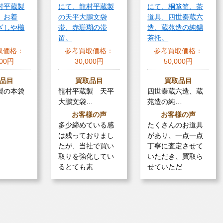
村平蔵製
にて、龍村平蔵製
にて、桐箪笥、茶
、お着
の天平大鵬文袋
道具、四世秦蔵六
ざしや櫛
帯、赤珊瑚の帯
造、蔵苑造の純錫
留。
茶托。
取価格：
参考買取価格：
参考買取価格：
000円
30,000円
50,000円
品目
買取品目
買取品目
製の本袋
龍村平蔵製 天平
四世秦蔵六造、蔵
大鵬文袋…
苑造の純…
お客様の声
お客様の声
多少締めている感
たくさんのお道具
は残っておりまし
があり、一点一点
たが、当社で買い
丁寧に査定させて
取りを強化してい
いただき、買取ら
るとても素…
せていただ…