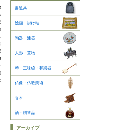
一
教
書道具
っ
代
絵画・掛け軸
お
し
陶器・漆器
者
残
人形・置物
始
た
琴・三味線・和楽器
物
社
仏像・仏教美術
香木
酒・贈答品
アーカイブ