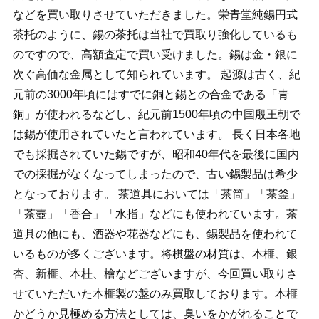
などを買い取りさせていただきました。栄青堂純錫円式
茶托のように、錫の茶托は当社で買取り強化しているも
のですので、高額査定で買い受けました。錫は金・銀に
次ぐ高価な金属として知られています。 起源は古く、紀
元前の3000年頃にはすでに銅と錫との合金である「青
銅」が使われるなどし、紀元前1500年頃の中国殷王朝で
は錫が使用されていたと言われています。 長く日本各地
でも採掘されていた錫ですが、昭和40年代を最後に国内
での採掘がなくなってしまったので、古い錫製品は希少
となっております。 茶道具においては「茶筒」「茶釜」
「茶壺」「香合」「水指」などにも使われています。茶
道具の他にも、酒器や花器などにも、錫製品を使われて
いるものが多くございます。将棋盤の材質は、本榧、銀
杏、新榧、本桂、檜などございますが、今回買い取りさ
せていただいた本榧製の盤のみ買取しております。本榧
かどうか見極める方法としては、臭いをかがれることで