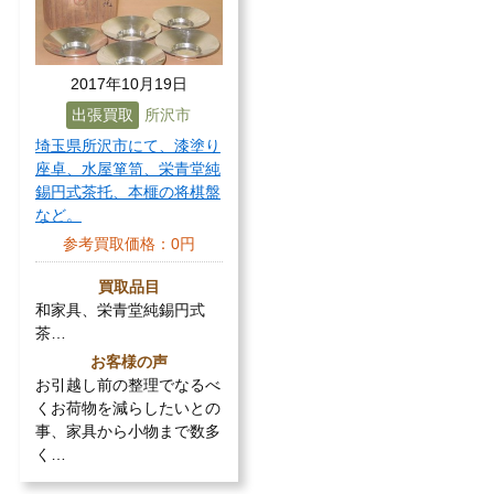
2017年10月19日
出張買取
所沢市
埼玉県所沢市にて、漆塗り
座卓、水屋箪笥、栄青堂純
錫円式茶托、本榧の将棋盤
など。
参考買取価格：
0円
買取品目
和家具、栄青堂純錫円式
茶…
お客様の声
お引越し前の整理でなるべ
くお荷物を減らしたいとの
事、家具から小物まで数多
く…