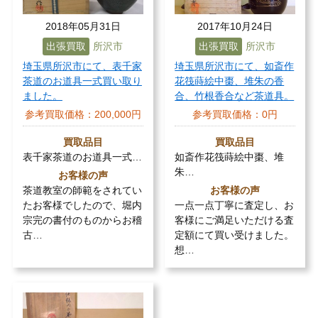
2018年05月31日
2017年10月24日
出張買取
所沢市
出張買取
所沢市
埼玉県所沢市にて、表千家
埼玉県所沢市にて、如斎作
茶道のお道具一式買い取り
花筏蒔絵中棗、堆朱の香
ました。
合、竹根香合など茶道具。
参考買取価格：
200,000円
参考買取価格：
0円
買取品目
買取品目
表千家茶道のお道具一式…
如斎作花筏蒔絵中棗、堆
朱…
お客様の声
茶道教室の師範をされてい
お客様の声
たお客様でしたので、堀内
一点一点丁寧に査定し、お
宗完の書付のものからお稽
客様にご満足いただける査
古…
定額にて買い受けました。
想…