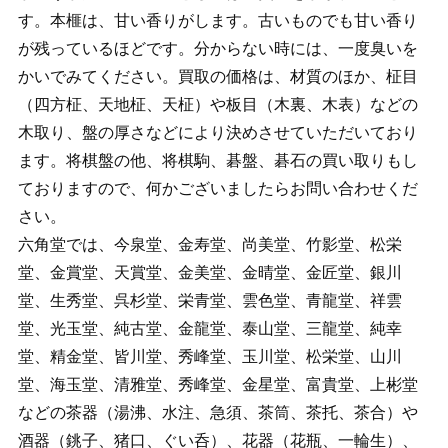
す。本榧は、甘い香りがします。古いものでも甘い香り
が残っているほどです。分からない時には、一度臭いを
かいでみてください。買取の価格は、材質のほか、柾目
（四方柾、天地柾、天柾）や板目（木裏、木表）などの
木取り、盤の厚さなどにより決めさせていただいており
ます。将棋盤の他、将棋駒、碁盤、碁石の買い取りもし
ておりますので、何かございましたらお問い合わせくだ
さい。
六角堂では、今泉堂、金寿堂、尚美堂、竹影堂、松栄
堂、金賞堂、天賞堂、金美堂、金晴堂、金匠堂、銀川
堂、生秀堂、呉杉堂、栄青堂、雲色堂、青龍堂、祥雲
堂、光玉堂、純古堂、金龍堂、泰山堂、三龍堂、純幸
堂、精金堂、皆川堂、秀峰堂、玉川堂、松栄堂、山川
堂、海玉堂、清雅堂、秀峰堂、金星堂、富貴堂、上彬堂
などの茶器（湯沸、水注、急須、茶筒、茶托、茶合）や
酒器（銚子、猪口、ぐい呑）、花器（花瓶、一輪生）、