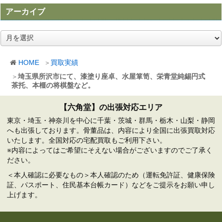
アーカイブ
ア
ー
カ
HOME
買取実績
イ
ブ
埼玉県所沢市にて、漆塗り座卓、水屋箪笥、栄青堂純錫円式
茶托、本榧の将棋盤など。
【六角堂】の出張対応エリア
東京・埼玉・神奈川を中心に千葉・茨城・群馬・栃木・山梨・静岡
へも出張しております。骨董品は、内容により全国に出張買取対応
いたします。全国対応の宅配買取もご利用下さい。
※内容によってはご希望にそえない場合がございますのでご了承く
ださい。
＜本人確認に必要なもの＞本人確認のため（運転免許証、健康保険
証、パスポート、住民基本台帳カード）などをご提示をお願い申し
上げます。