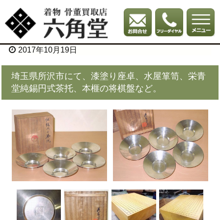
2017年10月19日
埼玉県所沢市にて、漆塗り座卓、水屋箪笥、栄青
堂純錫円式茶托、本榧の将棋盤など。