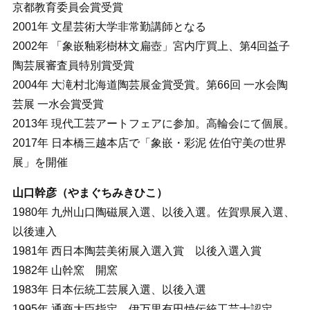
京都教育委員会賞受賞
2001年 文星芸術大学非常勤講師となる
2002年 「象嵌釉彩樹林文扁壺」宮内庁買上、第4回益子
陶芸展審査員特別賞受賞
2004年 大滝村北海道陶芸展金賞受賞。第66回 一水会陶
芸展 一水会賞受賞
2013年 現代工芸アートフェアに参加。高輪会にて個展。
2017年 日本橋三越本店で「象嵌・彩泥 佐伯守美の世界
展」を開催
山口幹彦（やまぐちみきひこ）
1980年 九州山口陶磁展入選、以後入選。佐賀県展入選、
以後連入
1981年 西日本陶芸美術展入選入賞 以後入選入賞
1982年 山幹窯 開窯
1983年 日本伝統工芸展入選、以後入選
1995年 通商大臣指定 伊万里有田焼伝統工芸士認定