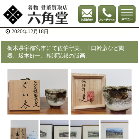
2020年12月18日
栃木県宇都宮市にて佐伯守美、山口幹彦など陶
器、坂本好一、相澤弘邦の版画。