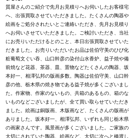
質屋さんのご紹介で先月お見積りへお伺いしたお客様宅
へ、出張買取させていただきました。たくさんの陶器や
絵画をご処分されたいとご連絡いただき、先月お見積り
へお伺いさせていただきました。ご検討いただき、当社
にお売りいただけるとのこと、本日出張買取させていた
だきました。お売りいただいたお品は佐伯守美のひび化
粧葡萄文ぐい吞、山口幹彦の染付山水香炉、益子焼や備
前焼など花器、茶器、皿、置物などたくさんの陶器、坂
本好一、相澤弘邦の版画多数。陶器は佐伯守美、山口幹
彦の他、栃木県の焼き物である益子焼が多くございまし
た。作家物、作家のないもの、共箱のあるもの、箱のな
いものなどございましたが、全て買い取らせていただき
ました。絵画は銅版画、木版画など、たくさんの版画が
ありました。坂本好一、相澤弘邦、いずれも同じ栃木県
の画家さんです。風景画が多くございました。ご家族の
大切にされていた陶器、絵画など、大切に次へと橋渡し