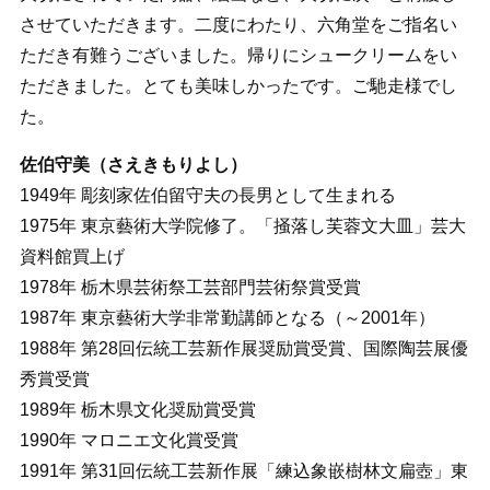
させていただきます。二度にわたり、六角堂をご指名い
ただき有難うございました。帰りにシュークリームをい
ただきました。とても美味しかったです。ご馳走様でし
た。
佐伯守美（さえきもりよし）
1949年 彫刻家佐伯留守夫の長男として生まれる
1975年 東京藝術大学院修了。「掻落し芙蓉文大皿」芸大
資料館買上げ
1978年 栃木県芸術祭工芸部門芸術祭賞受賞
1987年 東京藝術大学非常勤講師となる（～2001年）
1988年 第28回伝統工芸新作展奨励賞受賞、国際陶芸展優
秀賞受賞
1989年 栃木県文化奨励賞受賞
1990年 マロニエ文化賞受賞
1991年 第31回伝統工芸新作展「練込象嵌樹林文扁壺」東