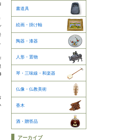
山
書道具
リ
絵画・掛け軸
グ
青
陶器・漆器
し
人形・置物
作
復
琴・三味線・和楽器
修
仏像・仏教美術
お
い
香木
酒・贈答品
アーカイブ