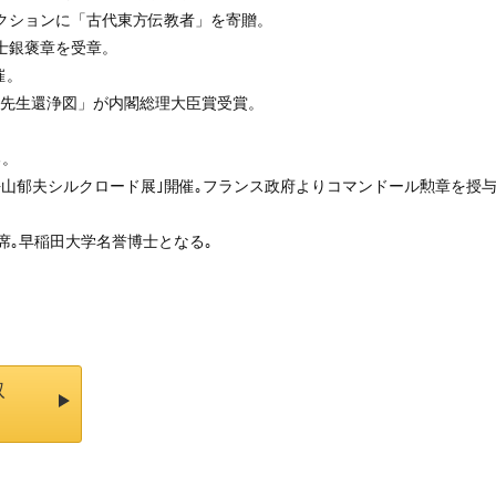
レクションに「古代東⽅伝教者」を寄贈。
騎士銀褒章を受章。
催。
⻘邨先⽣還浄図」が内閣総理⼤⾂賞受賞。
る。
｢平山郁夫シルクロード展｣開催｡フランス政府よりコマンドール勲章を授
出席｡早稲田大学名誉博士となる｡
取