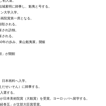
品し初入選。
。結城素明に師事し、魁夷と号する。
リン大学入学。
本画院賞第一席となる。
顕彰される。
催され訪独。
催される。
60年の歩み、東山魁夷展」開催
館」が開館
学）⽇本画科へ⼊学。
まえだせいそん）に師事する。
が⼊選する。
夢」が⽇本美術院賞（⼤観賞）を受賞。ヨーロッパへ留学する。
阿含経巻五」が⽂部⼤⾂賞受賞。