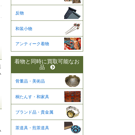
反物
和装小物
アンティーク着物
着物と同時に買取可能なお
足
品
い
骨董品・美術品
桐たんす・和家具
ブランド品・貴金属
茶道具・煎茶道具
い