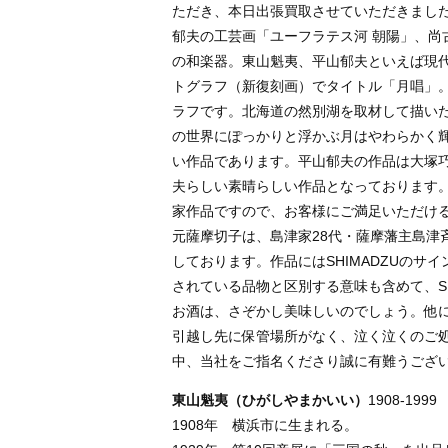
ただき、本日出張買取させていただきまし
郁夫の工芸画「ユーフラテス河 朝陽」、尚
の和楽器。東山魁夷、平山郁夫といえば現
トグラフ（新復刻画）でタイトル「月唱」
ラフです。北海道の然別湖を取材して描い
の世界にぽっかりと浮かぶ月はやわらかく
い作品であります。平山郁夫の作品は大塚
夫らしい素晴らしい作品となっております
家作品ですので、お客様にご満足いただけ
元薩摩切子は、島津家28代・薩摩藩主島津
しております。作品にはSHIMADZUの
されている品物と区別する意味も含めて、S
お酒は、さぞかし美味しいのでしょう。他
引越し先に保管場所がなく、泣く泣くのご
中、当社をご指名くださり誠に有難うござ
東山魁夷（ひがしやまかいい）
1908-1999
1908年 横浜市に生まれる。