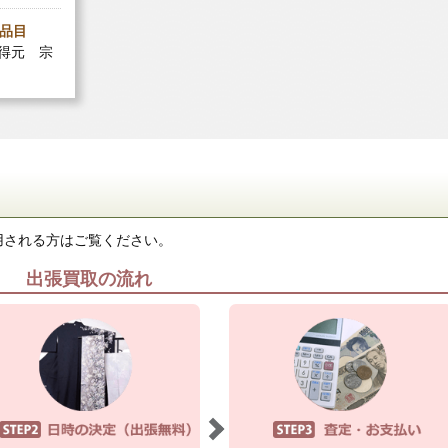
品目
木得元 宗
用される方はご覧ください。
出張買取の流れ