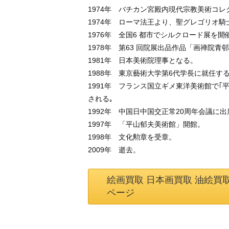
1974年 バチカン宮殿内現代宗教美術コ
1974年 ローマ法王より、聖グレゴリオ
1976年 全国6 都市でシルクロード展を開
1978年 第63 回院展出品作品「画禅院
1981年 日本美術院理事となる。
1988年 東京藝術⼤学第6代学⻑に就任す
1991年 フランス国立ギメ東洋美術館で
される｡
1992年 中国日中国交正常20周年会議に
1997年 「平⼭郁夫美術館」開館。
1998年 ⽂化勲章を受章。
2009年 逝去。
絵画買取 日本画買取 油絵買
ページ