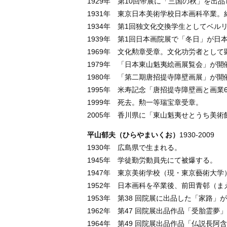
1929年 第10回帝展に「三国の秋」を出
1931年 東京日本美術学校日本画科卒業
1934年 第1回独文化交換学生としてベル
1939年 第1回日本画院展で「冬日」が日
1969年 文化勲章受章。文化功労者として
1979年 「日本東山魁夷絵画展覧会」が開
1980年 「第二期唐招提寺障壁画展」が開
1995年 米寿記念「唐招提寺障壁画と画業
1999年 死去。勲一等瑞宝章受章。
2005年 ⾹川県に「東⼭魁夷せとうち美術
平山郁夫（ひらやまいくお）
1930-2009
1930年 広島県で⽣まれる。
1945年 学徒勤労動員先にて被爆する。
1947年 東京美術学校（現・東京藝術⼤
1952年 ⽇本画科を卒業後、前⽥⻘邨（
1953年 第38 回院展に出品した「家路」
1962年 第47 回院展出品作品「受胎霊
1964年 第49 回院展出品作品「仏説⻑