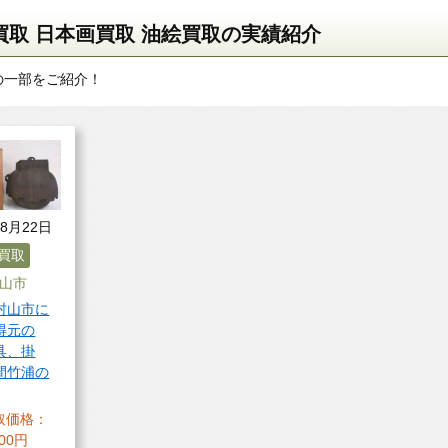
取 日本画買取 油絵買取の実績紹介
の一部をご紹介！
08月22日
買取
山市
村山市に
得元の
具、掛
間竹浦の
取価格：
000円