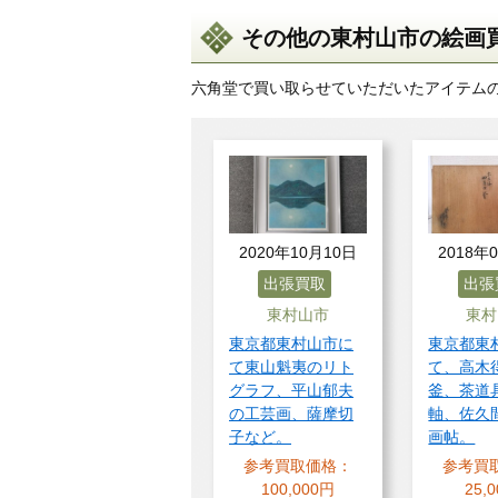
その他の東村山市の絵画買
六角堂で買い取らせていただいたアイテム
2020年10月10日
2018年
出張買取
出張
東村山市
東村
東京都東村山市に
東京都東
て東山魁夷のリト
て、高木
グラフ、平山郁夫
釜、茶道
の工芸画、薩摩切
軸、佐久
子など。
画帖。
参考買取価格：
参考買
100,000円
25,