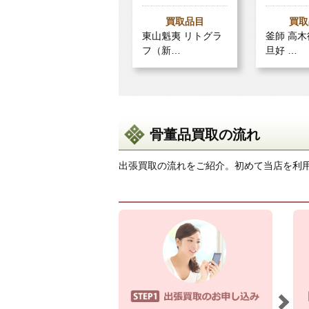
買取品目
買取
東山魁夷 リトグラ
釜師 高
フ（新…
旦好 …
骨董品買取の流れ
出張買取の流れをご紹介。初めて当店を利