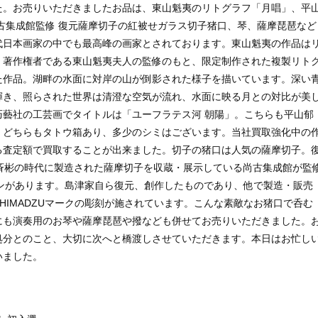
た。お売りいただきましたお品は、東山魁夷のリトグラフ「月唱」、平
古集成館監修 復元薩摩切子の紅被せガラス切子猪口、琴、薩摩琵琶など
代⽇本画家の中でも最⾼峰の画家とされております。東山魁夷の作品は
。著作権者である東山魁夷夫人の監修のもと、限定制作された複製リト
た作品。湖畔の水面に対岸の山が倒影された様子を描いています。深い
輝き、照らされた世界は清澄な空気が流れ、水面に映る月との対比が美
巧藝社の工芸画でタイトルは「ユーフラテス河 朝陽」。こちらも平山郁
。どちらもタトウ箱あり、多少のシミはございます。当社買取強化中の
る査定額で買取することが出来ました。切子の猪口は人気の薩摩切子。
斉彬の時代に製造された薩摩切子を収蔵・展示している尚古集成館が監
サインがあります。島津家自ら復元、創作したものであり、他で製造・販売
HIMADZUマークの彫刻が施されています。こんな素敵なお猪口で呑む
にも演奏用のお琴や薩摩琵琶や撥なども併せてお売りいただきました。
処分とのこと、大切に次へと橋渡しさせていただきます。本日はお忙し
いました。