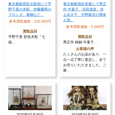
東京都新宿区北新宿にて平
東京都新宿区若葉にて秀正
野千里の木彫、伊藤國男の
作 牛童子、宗田源造、井
ブロンズ、着物など。
上あき子、中野親夫の博多
人形。
参考買取価格：
220,000円
参考買取価格：
5,000円
買取品目
平野千里 彩色木彫「七
買取品目
福…
秀正作 鋳銅 牛童子…
お客様の声
たくさんのお品があり、一
点一点丁寧に査定し、全て
お売りいただきました。ご
家…
2020年07月30日
2018年04月20日