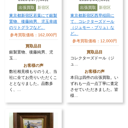
出張買取
新宿区
出張買取
新宿区
東京都新宿区若葉にて銀製
東京都新宿区西早稲田に
置物、後藤純男、児玉幸雄
て、コレクターズドール
のリトグラフなど。
（ジュモー・ブリュ）な
ど。
参考買取価格：
162,000円
参考買取価格：
12,000円
買取品目
銀製置物、後藤純男、児
買取品目
玉…
コレクターズドール（ジ
ュ…
お客様の声
数社相見積もりのうえ、当
お客様の声
社に全てお売りいただくこ
本日は四件の出張買取。い
ととなりました。品数多
ずれも一点一点丁寧に査定
く、…
させていただきました。皆
様…