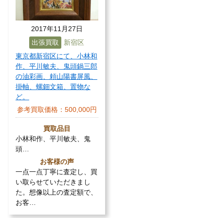
2017年11月27日
出張買取
新宿区
東京都新宿区にて、小林和
作、平川敏夫、鬼頭鍋三郎
の油彩画、頼山陽書屏風、
掛軸、螺鈿文箱、置物な
ど。
参考買取価格：
500,000円
買取品目
小林和作、平川敏夫、鬼
頭…
お客様の声
一点一点丁寧に査定し、買
い取らせていただきまし
た。想像以上の査定額で、
お客…