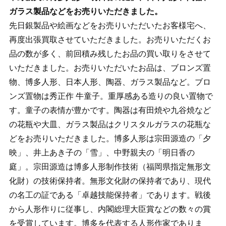
ガラス製品などをお売りいただきました。
先日銀製品や絵画などをお売りいただいたお客様宅へ、
再度出張買取させていただきました。お売りいただくお
品の数が多く、前回積み残したお品の買い取りをさせて
いただきました。お売りいただいたお品は、ブロンズ置
物、博多人形、日本人形、陶器、ガラス製品など。ブロ
ンズ置物は秀正作 牛童子。重厚感ある造りの良い置物で
す。童子の表情が豊かです。陶器は有田焼や九谷焼など
の花瓶や大皿、ガラス製品はクリスタルガラスの花瓶な
どをお売りいただきました。博多人形は宗田源造の「夕
映」、井上あき子の「雪」、中野親夫の「明日香の
庭」。宗田源造は博多人形制作技術（福岡県指定無形文
化財）の技術保持者。無形文化財の保持者であり、現代
の名工の証である「卓越技能保持者」であります。戦後
から人形作りに従事し、内閣総理大臣賞などの数々の賞
を受賞しています。博多を代表する人形作家でありま