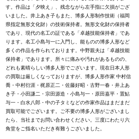
す。作品は「夕映え」、残念ながら左手指に欠損がござ
いました。井上あき子もまた、博多人形制作技術（福岡
県指定無形文化財）の技術保持者。無形文化財の保持者
であり、現代の名工の証である「卓越技能保持者」であ
ります。名工小島与一に入門し、能ものの博多人形など
多くの作品を作られております。中野親夫は「卓越技能
保持者」であります。所々に痛みや汚れがあるものの、
どれも素晴らしい博多人形でございます。現在日本人形
の買取は厳しくなっておりますが、博多人形作家 中村信
喬・中村衍涯・梶原正二・佐藤好昭・古野一春・井上あ
き子・小田謙二・宗田源造・小島与一・原田嘉平・置鮎
与一・白水八郎・中の子タミなどの作家作品はまだまだ
買取可能でございます。ご不要の博多人形がございまし
たら、当社までお問い合わせください。三度にわたり六
角堂をご指名いただき有難うございました。