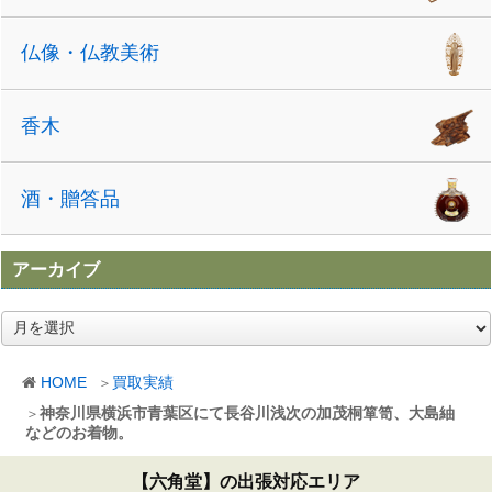
仏像・仏教美術
香木
酒・贈答品
アーカイブ
ア
ー
カ
HOME
買取実績
イ
ブ
神奈川県横浜市青葉区にて長谷川浅次の加茂桐箪笥、大島紬
などのお着物。
【六角堂】の出張対応エリア