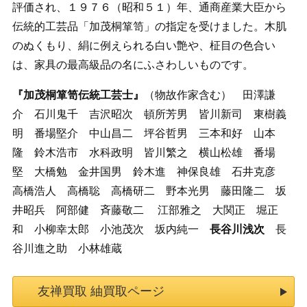
評価され、１９７６（昭和５１）年、通商産業大臣から
伝統的工芸品「加茂桐箪笥」の指定を受けました。木肌
のぬくもり、絹に例えられる白い艶や、柾目の色合い
は、家具の最高級品の名にふさわしいものです。
『加茂桐箪笥伝統工芸士』
（物故作家含む） 田澤謙
介 石川鬼千 吉沢昭次 頓所芳男 皆川新司 東樹義
明 番場堅介 中山昌二 坪谷哲男 三本和好 山本
隆 鈴木浩市 水科政明 皆川繁之 横山松雄 番場
堅 大橋勉 金井国男 鈴木進 神保良雄 石井克彦
高橋浩人 高橋聡 高橋研二 野本光男 藤田隆二 坂
井昭兵 阿部健 斉藤敬二 江部雅之 大関正 堀正
和 小柳幸太郎 小池茂次 坂内純一
長谷川浅次
長
谷川進之助 小林雄蔵
友禅買取 紬買取ページ