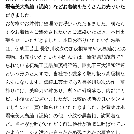
場奄美大島紬（泥染）などお着物をたくさんお売りいた
だきました。
お荷物のお片付け整理でお呼びいただきました。桐たん
すやお着物をご処分されたいとご連絡いただき、本日出
張させていただきました。本日お売りいただいたお品
は、伝統工芸士 長谷川浅次の加茂桐箪笥や大島紬などの
着物。お売りいただいた桐たんすは、新潟県加茂市で作
られている伝統工芸品加茂桐箪笥、胴丸下三大洋和箪笥
という形のたんすで、当社でも数多く取り扱う高級桐た
んすになります。伝統工芸士である長谷川浅次の作。前
飾りには、美峰刀の銘あり。所々に砥粉落ち、内部にカ
ビ、小傷などございましたが、比較的状態の良いタンス
でしたので、買い取らせていただきました。お着物は本
場奄美大島紬（泥染）の他、小紋や黒留袖、訪問着な
ど。当社がお呼びいただく前に他社が買取に呼ばれてい
たようで、シミ汚れが有ったため残されたお着物でし