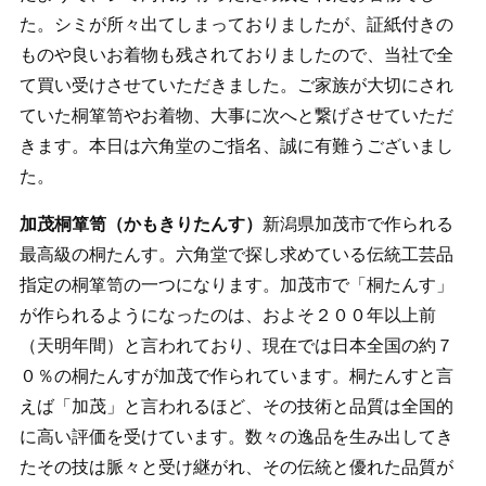
た。シミが所々出てしまっておりましたが、証紙付きの
ものや良いお着物も残されておりましたので、当社で全
て買い受けさせていただきました。ご家族が大切にされ
ていた桐箪笥やお着物、大事に次へと繋げさせていただ
きます。本日は六角堂のご指名、誠に有難うございまし
た。
加茂桐箪笥（かもきりたんす）
新潟県加茂市で作られる
最高級の桐たんす。六角堂で探し求めている伝統工芸品
指定の桐箪笥の一つになります。加茂市で「桐たんす」
が作られるようになったのは、およそ２００年以上前
（天明年間）と言われており、現在では日本全国の約７
０％の桐たんすが加茂で作られています。桐たんすと言
えば「加茂」と言われるほど、その技術と品質は全国的
に高い評価を受けています。数々の逸品を生み出してき
たその技は脈々と受け継がれ、その伝統と優れた品質が