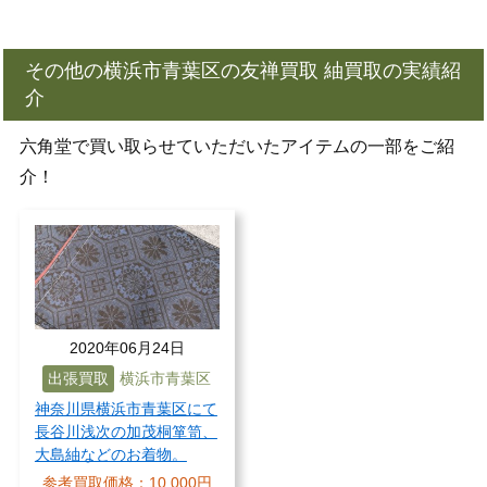
その他の横浜市青葉区の友禅買取 紬買取の実績紹
介
六角堂で買い取らせていただいたアイテムの一部をご紹
介！
2020年06月24日
出張買取
横浜市青葉区
神奈川県横浜市青葉区にて
長谷川浅次の加茂桐箪笥、
大島紬などのお着物。
参考買取価格：
10,000円