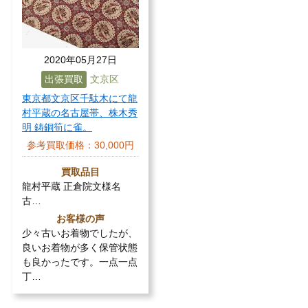
2020年05月27日
出張買取
文京区
東京都文京区千駄木にて龍
村平蔵の名古屋帯、株木秀
明 鋳銅筍に雀。
参考買取価格：
30,000円
買取品目
龍村平蔵 正倉院文様名
古…
お客様の声
少々古いお着物でしたが、
良いお着物が多く保管状態
も良かったです。一点一点
丁…