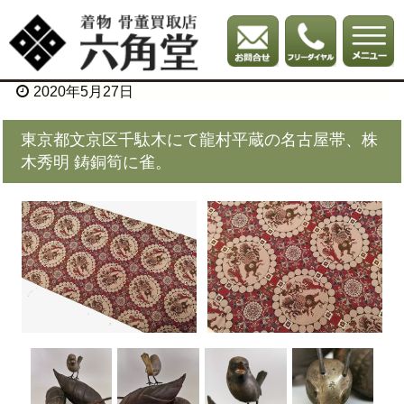
2020年5月27日
東京都文京区千駄木にて龍村平蔵の名古屋帯、株
木秀明 鋳銅筍に雀。