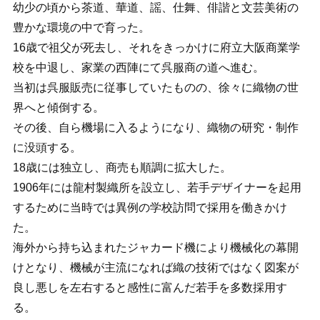
幼少の頃から茶道、華道、謡、仕舞、俳諧と文芸美術の
豊かな環境の中で育った。
16歳で祖父が死去し、それをきっかけに府立大阪商業学
校を中退し、家業の西陣にて呉服商の道へ進む。
当初は呉服販売に従事していたものの、徐々に織物の世
界へと傾倒する。
その後、自ら機場に入るようになり、織物の研究・制作
に没頭する。
18歳には独立し、商売も順調に拡大した。
1906年には龍村製織所を設立し、若手デザイナーを起用
するために当時では異例の学校訪問で採用を働きかけ
た。
海外から持ち込まれたジャカード機により機械化の幕開
けとなり、機械が主流になれば織の技術ではなく図案が
良し悪しを左右すると感性に富んだ若手を多数採用す
る。