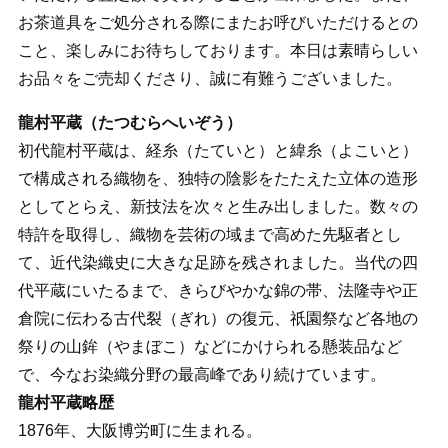
お茶道具をご処分される際にまたお呼びいただけるとの
こと、楽しみにお待ちしております。本日は素晴らしい
お品々をご売却くださり、誠に有難うございました。
龍村平蔵（たつむらへいぞう）
初代龍村平蔵は、経糸（たていと）と緯糸（よこいと）
で構成される織物を、独特の陰影をたたえた立体の造形
としてとらえ、新技法を次々と生み出しました。数々の
特許を取得し、織物を芸術の域まで高めた先駆者とし
て、近代染織史に大きな足跡を残されました。当代の四
代平蔵にいたるまで、きらびやかな錦の帯、法隆寺や正
倉院に伝わる古代裂（ぎれ）の復元、祇園祭など各地の
祭りの山鉾（やまぼこ）などにかけられる懸装品など
で、今なお染織分野の最高峰であり続けています。
龍村平蔵略歴
1876年、大阪博労町に生まれる。