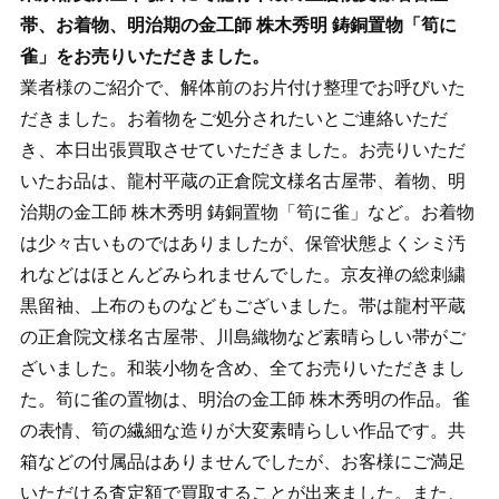
帯、お着物、明治期の金工師 株木秀明 鋳銅置物「筍に
雀」をお売りいただきました。
業者様のご紹介で、解体前のお片付け整理でお呼びいた
だきました。お着物をご処分されたいとご連絡いただ
き、本日出張買取させていただきました。お売りいただ
いたお品は、龍村平蔵の正倉院文様名古屋帯、着物、明
治期の金工師 株木秀明 鋳銅置物「筍に雀」など。お着物
は少々古いものではありましたが、保管状態よくシミ汚
れなどはほとんどみられませんでした。京友禅の総刺繍
黒留袖、上布のものなどもございました。帯は龍村平蔵
の正倉院文様名古屋帯、川島織物など素晴らしい帯がご
ざいました。和装小物を含め、全てお売りいただきまし
た。筍に雀の置物は、明治の金工師 株木秀明の作品。雀
の表情、筍の繊細な造りが大変素晴らしい作品です。共
箱などの付属品はありませんでしたが、お客様にご満足
いただける査定額で買取することが出来ました。また、