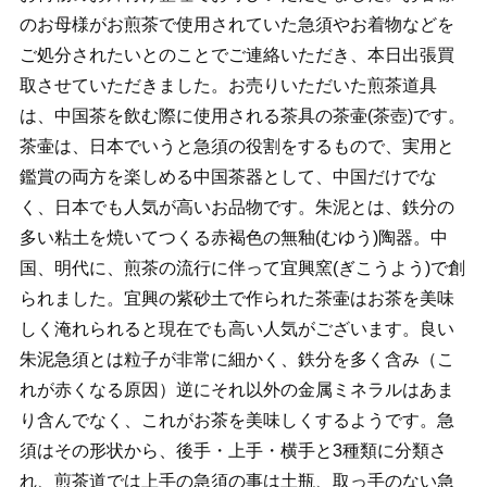
のお母様がお煎茶で使用されていた急須やお着物などを
ご処分されたいとのことでご連絡いただき、本日出張買
取させていただきました。お売りいただいた煎茶道具
は、中国茶を飲む際に使用される茶具の茶壷(茶壺)です。
茶壷は、日本でいうと急須の役割をするもので、実用と
鑑賞の両方を楽しめる中国茶器として、中国だけでな
く、日本でも人気が高いお品物です。朱泥とは、鉄分の
多い粘土を焼いてつくる赤褐色の無釉(むゆう)陶器。中
国、明代に、煎茶の流行に伴って宜興窯(ぎこうよう)で創
られました。宜興の紫砂土で作られた茶壷はお茶を美味
しく淹れられると現在でも高い人気がございます。良い
朱泥急須とは粒子が非常に細かく、鉄分を多く含み（こ
れが赤くなる原因）逆にそれ以外の金属ミネラルはあま
り含んでなく、これがお茶を美味しくするようです。急
須はその形状から、後手・上手・横手と3種類に分類さ
れ、煎茶道では上手の急須の事は土瓶、取っ手のない急