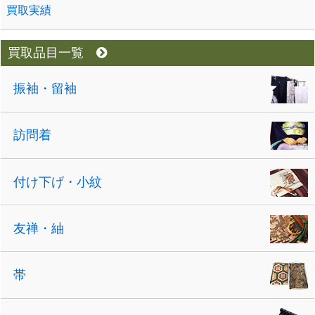
買取実績
買取品目一覧
振袖・留袖
訪問着
付け下げ・小紋
友禅・紬
帯