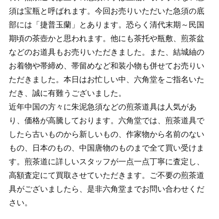
須は宝瓶と呼ばれます。今回お売りいただいた急須の底
部には「捷普玉蘭」とあります。恐らく清代末期～民国
期頃の茶壺かと思われます。他にも茶托や瓶敷、煎茶盆
などのお道具もお売りいただきました。また、結城紬の
お着物や帯締め、帯留めなど和装小物も併せてお売りい
ただきました。本日はお忙しい中、六角堂をご指名いた
だき、誠に有難うございました。
近年中国の方々に朱泥急須などの煎茶道具は人気があ
り、価格が高騰しております。六角堂では、煎茶道具で
したら古いものから新しいもの、作家物から名前のない
もの、日本のもの、中国唐物のものまで全て買い受けま
す。煎茶道に詳しいスタッフが一点一点丁寧に査定し、
高額査定にて買取させていただきます。ご不要の煎茶道
具がございましたら、是非六角堂までお問い合わせくだ
さい。