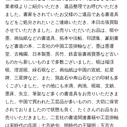
業者様よりご紹介いただき、遺品整理でお呼びいただき
ました。書家をされていたお父様のご遺品である書道具
などをご処分されたいとご連絡いただき、本日出張買取
させていただきました。お売りいただいたお品は、硯や
墨、画仙紙などの書道具、拓本や法帖、印譜集、篆刻書
など書道の本、二玄社の中国工芸掛軸など。墨は墨運
堂、古梅園、日本製墨、呉竹、鉄斎翁書画寶墨など古い
ものから新しいものまで多数ございました。硯は端渓
硯、澄泥硯、緑石硯など。画仙紙は中国の宣紙、紅星
牌、三星牌など。また、鶏血石や寿山石などの印材も多
くございました。その他にも水滴、肉池、硯箱、文鎮、
墨床、矢立、筆架など多くの書道具をお売りいただきま
した。中国で買われた工芸品が多いものの、大切に保管
されておりましたので状態も良く、たくさんのお品をお
売りいただきました。二玄社の書道関連書籍や工芸掛軸
は宋時代の呉琚：七言絶句、明時代の王陽明：五言古