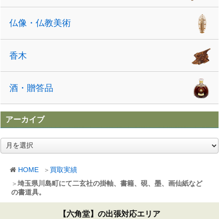
仏像・仏教美術
香木
酒・贈答品
アーカイブ
ア
ー
カ
HOME
買取実績
イ
ブ
埼玉県川島町にて二玄社の掛軸、書籍、硯、墨、画仙紙など
の書道具。
【六角堂】の出張対応エリア