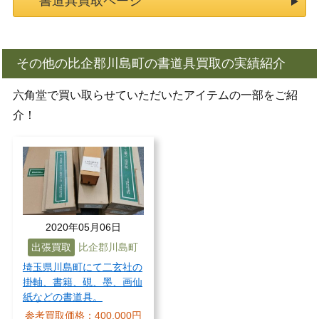
書道具買取ページ
その他の比企郡川島町の書道具買取の実績紹介
六角堂で買い取らせていただいたアイテムの一部をご紹
介！
2020年05月06日
出張買取
比企郡川島町
埼玉県川島町にて二玄社の
掛軸、書籍、硯、墨、画仙
紙などの書道具。
参考買取価格：
400,000円