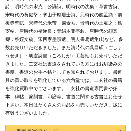
詩、明時代の宋克：公讌詩、明時代の沈粲：草書古詩、
宋時代の黄庭堅：寒山子龐居士詩、元時代の趙孟頫：前
後赤壁賦、宋時代の米芾：蜀素帖、晋時代の王羲之：遠
宦帖、唐時代の褚遂良：黃絹本蘭亭敘、唐時代の顔真
卿：祭姪文稿、宋四家墨蹟選、明人書扇選集(1)など。多
数お売りいただきました。また清時代の呉昌碩（ごしょ
うせき）：胡盧詩畫（ころしが）工芸軸もお売りいただ
きました。二玄社は書道をされている方にはお馴染みの
書籍。書道のお手本帖としても知られております。書道
具の買い取りを強化している六角堂では、二玄社の書籍
を強化買取中でございます。二玄社の書道専門書や拓
本、碑帖、篆刻書、印譜等、書道に関する古書はお任せ
下さい。本日はたくさんのお品をお売りいただき、誠に
有難うございました。