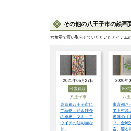
その他の八王子市の絵画買
六角堂で買い取らせていただいたアイテム
2021年05月27日
2020年
出張買取
出張
八王子市
八王
東京都八王子市に
東京都八
て着物、芹沢銈介
て上村淳
の卓布、マキ・ヨ
遙邨のリ
ウイチの油彩画な
フ、金城
ど。
呑、源右