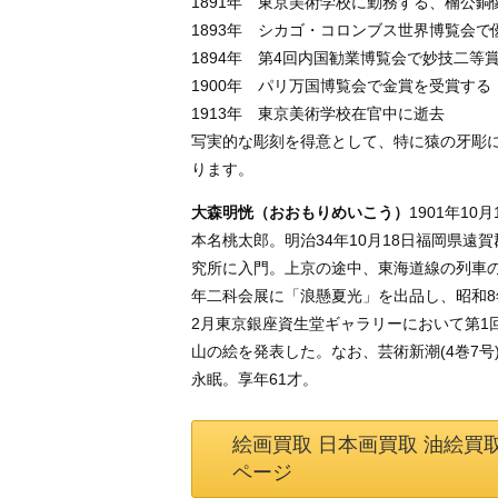
1891年 東京美術学校に勤務する、楠公
1893年 シカゴ・コロンブス世界博覧会
1894年 第4回内国勧業博覧会で妙技二等
1900年 パリ万国博覧会で金賞を受賞する
1913年 東京美術学校在官中に逝去
写実的な彫刻を得意として、特に猿の牙彫に
ります。
大森明恍（おおもりめいこう）
1901年10月
本名桃太郎。明治34年10月18日福岡県
究所に入門。上京の途中、東海道線の列車の
年二科会展に「浪懸夏光」を出品し、昭和8
2月東京銀座資生堂ギャラリーにおいて第1
山の絵を発表した。なお、芸術新潮(4巻7号
永眠。享年61才。
絵画買取 日本画買取 油絵買
ページ