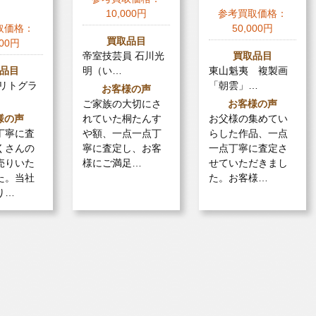
10,000円
参考買取価格：
取価格：
50,000円
買取品目
000円
帝室技芸員 石川光
買取品目
品目
明（い…
東山魁夷 複製画
 リトグラ
「朝雲」…
お客様の声
ご家族の大切にさ
お客様の声
様の声
れていた桐たんす
お父様の集めてい
丁寧に査
や額、一点一点丁
らした作品、一点
くさんの
寧に査定し、お客
一点丁寧に査定さ
売りいた
様にご満足…
せていただきまし
た。当社
た。お客様…
り…