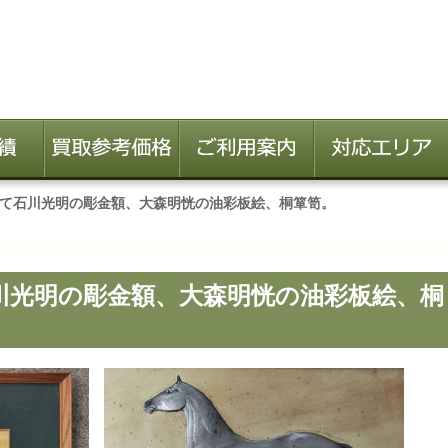
て石川光明の彫金額、大森明恍の油彩板絵、桐箪笥。
川光明の彫金額、大森明恍の油彩板絵、桐