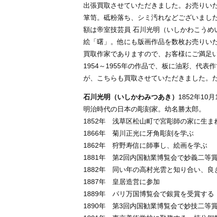
出張買取させていただきました。お売りい
箪笥。砥粉落ち、シミ汚れなどございまし
額は帝室技芸員 石川光明（いしかわこうめ
絵「曙」。他にも版画作品を数枚お売りい
買取作家でありますので、お客様にご満足
1954～1955年の作品で、板に油彩、代
が、こちらも買取させていただきました。
石川光明（いしかわみつあき）
1852年10月
明治時代の日本の彫刻家。幼名勝太郎。
1852年 浅草区松山町で宮彫師の家に生ま
1866年 菊川正光に牙角彫刻を学ぶ
1862年 狩野寿信に師事し、絵画を学ぶ
1881年 第2回内国勧業博覧会で妙義二等
1882年 同い年の高村光雲と知り合い、
1887年 皇居造営に参加
1889年 パリ万国博覧会で銀賞を受賞する
1890年 第3回内国勧業博覧会で妙技二