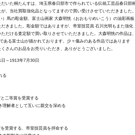
ただいた桐たんすは、埼玉県春日部市で作られている伝統工芸品春日部
たが、当社買取強化品となってますので買い受けさせていただきました
い）馬の彫金額、富士山画家 大森明恍（おおもりめいこう）の油彩画板
ただきました。彫金額ではありますが、帝室技芸員 石川光明もまた強化
いただける査定額で買い取りさせていただきました。大森明恍の作品は
表作である富士山が描かれております。少々傷みのある作品ではあります
たくさんのお品をお売りいただき、ありがとうございました。
1日～1913年7月30日
れる
賞と二等賞を受賞する
良き理解者として互いに親交を深める
等賞を受賞する、帝室技芸員を拝命する