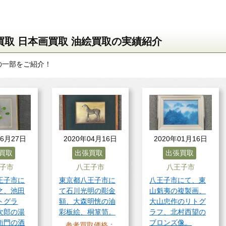
取 日本画買取 油絵買取の実績紹介
の一部をご紹介！
06月27日
2020年04月16日
2020年01月16日
買取
出張買取
出張買取
子市
八王子市
八王子市
王子市に
東京都八王子市に
八王子市にて、東
之、池田
て石川光明の彫金
山魁夷の複製画、
トグラ
額、大森明恍の油
大山忠作のリトグ
次郎の湯
彩板絵、桐箪笥。
ラフ、北村西望の
衛門の酒
ブロンズ像。
参考買取価格：