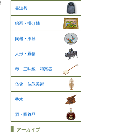
桐
書道具
。
絵画・掛け軸
、
陶器・漆器
人形・置物
琴・三味線・和楽器
仏像・仏教美術
香木
酒・贈答品
アーカイブ