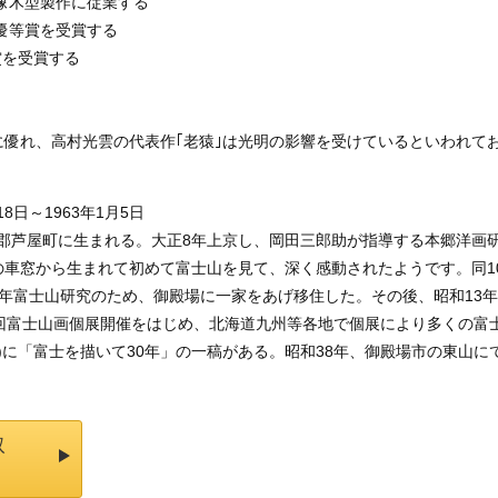
銅像木型製作に従業する
で優等賞を受賞する
賞を受賞する
優れ、高村光雲の代表作｢老猿｣は光明の影響を受けているといわれて
18日～1963年1月5日
遠賀郡芦屋町に生まれる。大正8年上京し、岡田三郎助が指導する本郷洋画
車窓から生まれて初めて富士山を見て、深く感動されたようです。同1
年富士山研究のため、御殿場に一家をあげ移住した。その後、昭和13年
回富士山画個展開催をはじめ、北海道九州等各地で個展により多くの富
)に「富士を描いて30年」の一稿がある。昭和38年、御殿場市の東山に
取