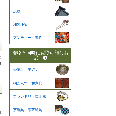
反物
和装小物
アンティーク着物
着物と同時に買取可能なお
せ
品
思
骨董品・美術品
桐たんす・和家具
ブランド品・貴金属
茶道具・煎茶道具
日