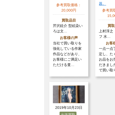
器。
参考買取価格：
20,000円
参考買
15,
買取品目
芹沢銈介 型絵染い
買取
ろは文…
上村淳之
フ 水…
お客様の声
当社で買い取りを
お客
強化している作家
一点一点
作品などがあり、
定し、た
お客様にご満足い
お品をお
ただける査…
だきまし
で買い取
2019年10月23日
出張買取