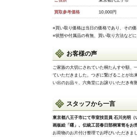
ご住所
東京都八王子市
買取参考価格
10,000円
※買い取り価格は当日の価格であり、その
※状態や付属品の有無、買い取り方法など
お客様の声
ご家族の大切にされていた桐たんすや額、
ていただきました。つぎに繋げることが出
い出のお品々、六角堂にお譲りいただき有
スタッフから一言
東京都八王子市にて帝室技芸員 石川光明
画板絵「曙」、伝統工芸春日部桐箪笥をお
お荷物のお片付け整理でお呼びいただきま