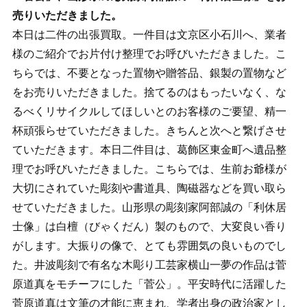
売りいただきました。
本日は二件の出張買取。一件目は文京区小石川へ、業者
様のご紹介でお片付け整理でお呼びいただきました。こ
ちらでは、不要となった置物や贈答品、銀製の置物など
をお売りいただきました。捨てるのはもったいなく、な
るべくリサイクルしてほしいとのお客様のご要望、精一
杯頑張らせていただきました。きちんと次へと繋げさせ
ていただきます。本日二件目は、葛飾区東金町へ遺品整
理でお呼びいただきました。こちらでは、生前お爺様が
大切にされていた彫刻や書道具、陶磁器などを買い取ら
せていただきました。山形県の彫刻家阿部誠の「利休居
士像」は白檀（びゃくだん）製のもので、大変良い香り
がします。大振りの像で、とても雰囲気の良いものでし
た。井波彫刻で有名な木彫り工芸家横山一夢の作品は菅
原道真をモチーフにした「菅公」。平安時代に活躍した
菅原道真は文筆の才能に恵まれ、学者出身の政治家とし