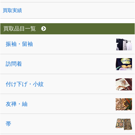
買取実績
買取品目一覧
振袖・留袖
訪問着
付け下げ・小紋
友禅・紬
帯