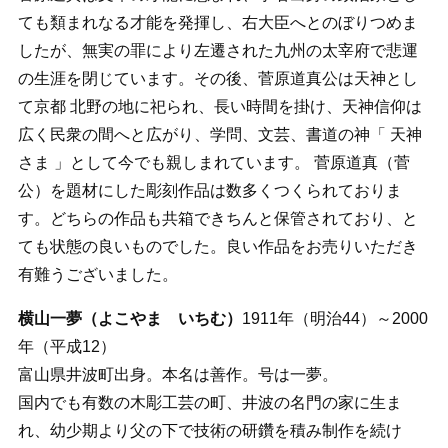
ても類まれなる才能を発揮し、右大臣へとのぼりつめま
したが、無実の罪により左遷された九州の太宰府で悲運
の生涯を閉じています。その後、菅原道真公は天神とし
て京都 北野の地に祀られ、長い時間を掛け、天神信仰は
広く民衆の間へと広がり、学問、文芸、書道の神「 天神
さま 」として今でも親しまれています。 菅原道真（菅
公）を題材にした彫刻作品は数多くつくられておりま
す。どちらの作品も共箱できちんと保管されており、と
ても状態の良いものでした。良い作品をお売りいただき
有難うございました。
横山一夢（よこやま いちむ）
1911年（明治44）～2000
年（平成12）
富山県井波町出身。本名は善作。号は一夢。
国内でも有数の木彫工芸の町、井波の名門の家に生ま
れ、幼少期より父の下で技術の研鑽を積み制作を続け