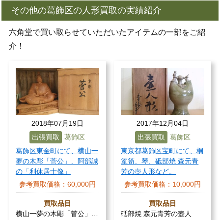
その他の葛飾区の人形買取の実績紹介
六角堂で買い取らせていただいたアイテムの一部をご紹
介！
2018年07月19日
2017年12月04日
出張買取
葛飾区
出張買取
葛飾区
葛飾区東金町にて、横山一
東京都葛飾区宝町にて、桐
夢の木彫「菅公」、阿部誠
箪笥、琴、砥部焼 森元青
の「利休居士像」
芳の壺人形など。
参考買取価格：
60,000円
参考買取価格：
10,000円
買取品目
買取品目
横山一夢の木彫「菅公」…
砥部焼 森元青芳の壺人