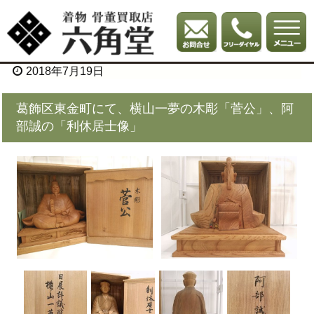
2018年7月19日
葛飾区東金町にて、横山一夢の木彫「菅公」、阿
部誠の「利休居士像」