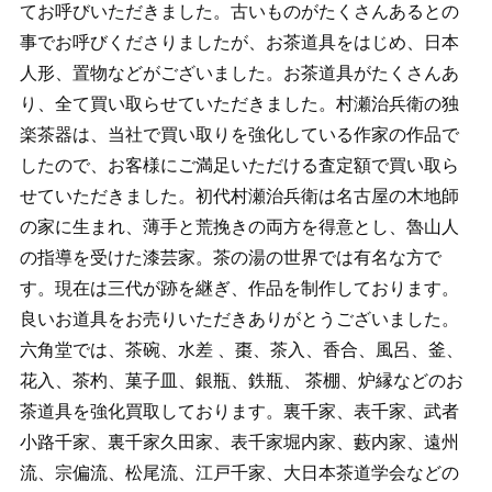
てお呼びいただきました。古いものがたくさんあるとの
事でお呼びくださりましたが、お茶道具をはじめ、日本
人形、置物などがございました。お茶道具がたくさんあ
り、全て買い取らせていただきました。村瀬治兵衛の独
楽茶器は、当社で買い取りを強化している作家の作品で
したので、お客様にご満足いただける査定額で買い取ら
せていただきました。初代村瀬治兵衛は名古屋の木地師
の家に生まれ、薄手と荒挽きの両方を得意とし、魯山人
の指導を受けた漆芸家。茶の湯の世界では有名な方で
す。現在は三代が跡を継ぎ、作品を制作しております。
良いお道具をお売りいただきありがとうございました。
六角堂では、茶碗、水差 、棗、茶入、香合、風呂、釜、
花入、茶杓、菓子皿、銀瓶、鉄瓶、 茶棚、炉縁などのお
茶道具を強化買取しております。裏千家、表千家、武者
小路千家、裏千家久田家、表千家堀内家、藪内家、遠州
流、宗偏流、松尾流、江戸千家、大日本茶道学会などの