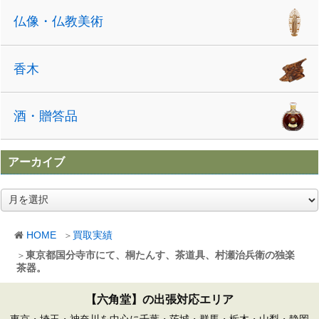
仏像・仏教美術
香木
酒・贈答品
アーカイブ
ア
ー
カ
HOME
買取実績
イ
ブ
東京都国分寺市にて、桐たんす、茶道具、村瀬治兵衛の独楽
茶器。
【六角堂】の出張対応エリア
東京・埼玉・神奈川を中心に千葉・茨城・群馬・栃木・山梨・静岡