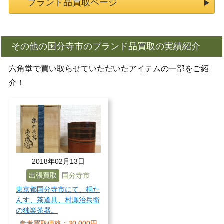
ブランド品買取ページ
その他の国分寺市のブランド品買取の実績紹介
六角堂で買い取らせていただいたアイテムの一部をご紹
介！
2018年02月13日
出張買取
国分寺市
東京都国分寺市にて、桐た
んす、茶道具、村瀬治兵衛
の独楽茶器。
参考買取価格：
30,000円