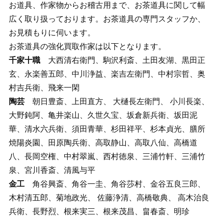
お道具、作家物からお稽古用まで、お茶道具に関して幅
広く取り扱っております。お茶道具の専門スタッフか、
お見積もりに伺います。
お茶道具の強化買取作家は以下となります。
千家十職
大西清右衛門、駒沢利斎、土田友湖、黒田正
玄、永楽善五郎、中川浄益、楽吉左衛門、中村宗哲、奥
村吉兵衛、飛来一閑
陶芸
朝日豊斎、上田直方、 大樋長左衛門、 小川長楽、
大野鈍阿、亀井楽山、久世久宝、坂倉新兵衛、坂田泥
華、清水六兵衛、須田青華、杉田祥平、杉本貞光、膳所
焼陽炎園、田原陶兵衛、高取静山、高取八仙、高橋道
八、長岡空権、中村翠嵐、西村徳泉、三浦竹軒、三浦竹
泉、宮川香斎、清風与平
金工
角谷興斎、角谷一圭、角谷莎村、金谷五良三郎、
木村清五郎、菊地政光、 佐藤浄清、高橋敬典、 高木治良
兵衛、長野烈、根来実三、根来茂昌、畠春斎、明珍