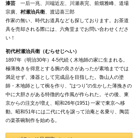
漆芸
一后一兆、川端近左、川瀬表完、前畑雅峰、道場
宗廣、
村瀬治兵衛
、渡辺喜三郎
作家の無い、時代お道具なども探しております。お茶道
具を売却される際には、六角堂までお問い合わせくださ
い！
初代村瀬治兵衛（むらせじへい）
1897年（明治30年）4-5代続く木地師の家に生まれる。
極薄挽きを得意とする腕の良さがあったが素地まででは
満足せず、漆器として完成品を目指した。魯山人の塗
師・木地師として椀を作り、”はつり”の生かした薄挽きの
中に大胆さがある特徴的な作風が作られた。その後、東
京からの注文が増え、昭和26年(1951) 一家で東京へ移
動。昭和51年には二代に代を譲って治庵と名乗り、陶芸
の楽茶碗制作を始める。