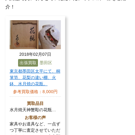
介！
2018年02月07日
出張買取
墨田区
東京都墨田区太平にて、桐
箪笥、花梨の違い棚、火
鉢、水月焼の花瓶。
参考買取価格：
8,000円
買取品目
水月焼天神蟹彫の花瓶…
お客様の声
家具やお道具など、一点ず
つ丁寧に査定させていただ