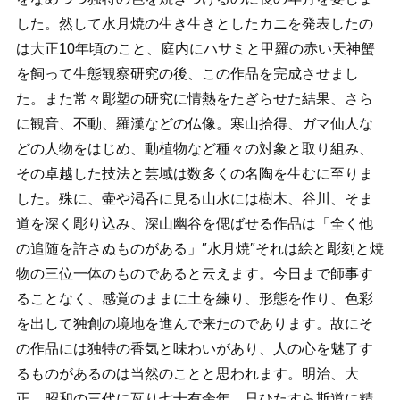
した。然して水月焼の生き生きとしたカニを発表したの
は大正10年頃のこと、庭内にハサミと甲羅の赤い天神蟹
を飼って生態観察研究の後、この作品を完成させまし
た。また常々彫塑の研究に情熱をたぎらせた結果、さら
に観音、不動、羅漢などの仏像。寒山拾得、ガマ仙人な
どの人物をはじめ、動植物など種々の対象と取り組み、
その卓越した技法と芸域は数多くの名陶を生むに至りま
した。殊に、壷や渇呑に見る山水には樹木、谷川、そま
道を深く彫り込み、深山幽谷を偲ばせる作品は「全く他
の追随を許さぬものがある」″水月焼″それは絵と彫刻と焼
物の三位一体のものであると云えます。今日まで師事す
ることなく、感覚のままに土を練り、形態を作り、色彩
を出して独創の境地を進んで来たのであります。故にそ
の作品には独特の香気と味わいがあり、人の心を魅了す
るものがあるのは当然のことと思われます。明治、大
正、昭和の三代に亙り七十有余年、只ひたすら斯道に精