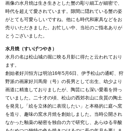
画像の水月焼は生き生きとした蟹の彫り細工が細密で、
時代を超えて愛されています。隙間に隠れている蟹の姿
がとても可愛らしいですね。他にも時代和家具などをお
売りいただきました。お忙しい中、当社のご指名ありが
とうございました。
水月焼（すいげつやき）
水月の名は松山城の堀に映る月影に得たと云われており
ます。
創始者好川恒方は明治16年5月6日、伊予松山の通町、狩
野派の画家好川馬骨（号）の長男として出生、幼少より
画道に精進しておりましたが、陶芸にも深い愛着を持っ
ていました。二十才の頃、松山の西郊衣山に良質の陶土
を発見し「絵を立体的に表現したい」と本格的に庭へ窯
を造り、趣味の窯水月焼を創始しました。当時公開され
なかった釉薬の秘密を独自の力で研究し、あらゆる辛酸
をなめつつ独特の色を焼きつけるのに長の年月を要しま