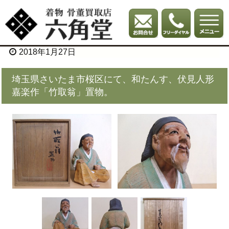
2018年1月27日
埼玉県さいたま市桜区にて、和たんす、伏見人形
嘉楽作「竹取翁」置物。