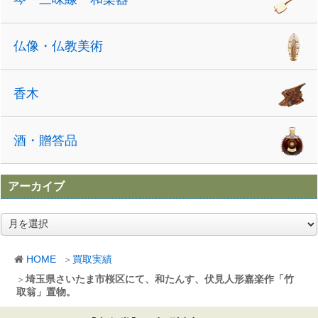
仏像・仏教美術
香木
酒・贈答品
アーカイブ
ア
ー
カ
HOME
買取実績
イ
ブ
埼玉県さいたま市桜区にて、和たんす、伏見人形嘉楽作「竹
取翁」置物。