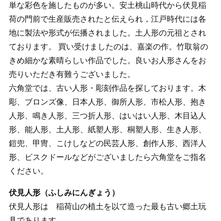
単な彩色を施したものが多い。安土桃山時代から伏見稲
荷の門前で生産販売されたと伝えられ，江戸時代には各
地に製法や形式が伝播されました。土人形の元祖とされ
ております。 買い受けましたのは、嘉楽の作。竹取翁の
きめ細かな素晴らしい作品でした。良いお人形さんをお
売りいただき有難うございました。
六角堂では、古い人形・彫刻作品を探しております。木
彫、ブロンズ像、日本人形、御所人形、市松人形、抱き
人形、鳴き人形、三つ折人形、はいはい人形、木目込人
形、能人形、土人形、紙塑人形、桐塑人形、生き人形、
鎧兜、甲冑、こけしなどの民芸人形、創作人形、西洋人
形、ビスクドールなどがございましたら六角堂をご指名
ください。
伏見人形（ふしみにんぎょう）
伏見人形は 稲荷山の植土を以て造った最も古い郷土玩
具であります。