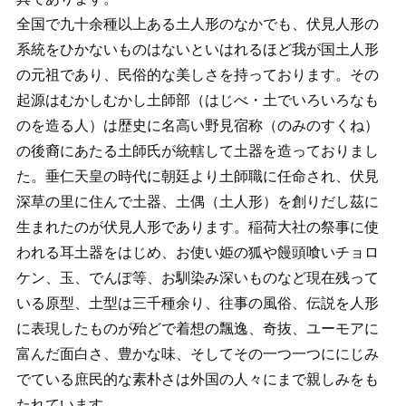
全国で九十余種以上ある土人形のなかでも、伏見人形の
系統をひかないものはないといはれるほど我が国土人形
の元祖であり、民俗的な美しさを持っております。その
起源はむかしむかし土師部（はじべ・土でいろいろなも
のを造る人）は歴史に名高い野見宿称（のみのすくね）
の後裔にあたる土師氏が統轄して土器を造っておりまし
た。垂仁天皇の時代に朝廷より土師職に任命され、伏見
深草の里に住んで土器、土偶（土人形）を創りだし茲に
生まれたのが伏見人形であります。稲荷大社の祭事に使
われる耳土器をはじめ、お使い姫の狐や饅頭喰いチョロ
ケン、玉、でんぽ等、お馴染み深いものなど現在残って
いる原型、土型は三千種余り、往事の風俗、伝説を人形
に表現したものが殆どで着想の飄逸、奇抜、ユーモアに
富んだ面白さ、豊かな味、そしてその一つ一つににじみ
でている庶民的な素朴さは外国の人々にまで親しみをも
たれています。