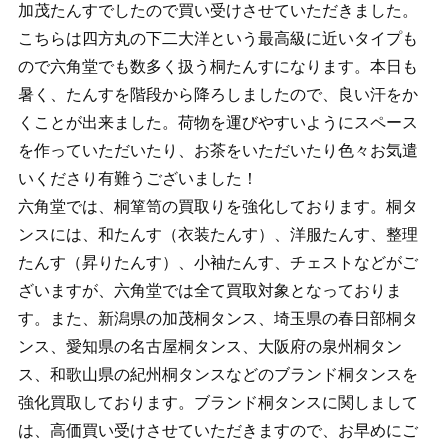
加茂たんすでしたので買い受けさせていただきました。
こちらは四方丸の下二大洋という最高級に近いタイプも
ので六角堂でも数多く扱う桐たんすになります。本日も
暑く、たんすを階段から降ろしましたので、良い汗をか
くことが出来ました。荷物を運びやすいようにスペース
を作っていただいたり、お茶をいただいたり色々お気遣
いくださり有難うございました！
六角堂では、桐箪笥の買取りを強化しております。桐タ
ンスには、和たんす（衣装たんす）、洋服たんす、整理
たんす（昇りたんす）、小袖たんす、チェストなどがご
ざいますが、六角堂では全て買取対象となっておりま
す。また、新潟県の加茂桐タンス、埼玉県の春日部桐タ
ンス、愛知県の名古屋桐タンス、大阪府の泉州桐タン
ス、和歌山県の紀州桐タンスなどのブランド桐タンスを
強化買取しております。ブランド桐タンスに関しまして
は、高価買い受けさせていただきますので、お早めにご