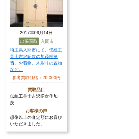
2017年06月14日
出張買取
入間市
埼玉県入間市にて、伝統工
芸士吉沢昭次の加茂桐箪
笥、お着物、木彫りの置物
など。
参考買取価格：
20,000円
買取品目
伝統工芸士吉沢昭次作加
茂…
お客様の声
想像以上の査定額にお喜び
いただきました。…