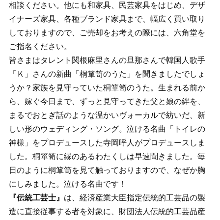
相談ください。他にも和家具、民芸家具をはじめ、デザ
イナーズ家具、各種ブランド家具まで、幅広く買い取り
しておりますので、ご売却をお考えの際には、六角堂を
ご指名ください。
皆さまはタレント関根麻里さんの旦那さんで韓国人歌手
「Ｋ」さんの新曲「桐箪笥のうた」を聞きましたでしょ
うか？家族を見守っていた桐箪笥のうた。生まれる前か
ら、嫁ぐ今日まで、ずっと見守ってきた父と娘の絆を、
まるでおとぎ話のような温かいヴォーカルで紡いだ、新
しい形のウェディング・ソング。泣ける名曲「トイレの
神様」をプロデュースした寺岡呼人がプロデュースしま
した。桐箪笥に縁のあるわたくしは早速聞きました。毎
日のように桐箪笥を見て触っておりますので、なぜか胸
にしみました。泣ける名曲です！
『伝統工芸士』
は、経済産業大臣指定伝統的工芸品の製
造に直接従事する者を対象に、財団法人伝統的工芸品産