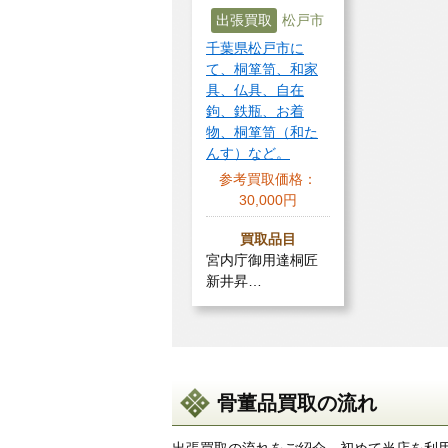
出張買取
松戸市
千葉県松戸市に
て、桐箪笥、和家
具、仏具、自在
鉤、鉄瓶、お着
物、桐箪笥（和た
んす）など。
参考買取価格：
30,000円
買取品目
宮内庁御用達桐匠
新井昇…
骨董品買取の流れ
出張買取の流れをご紹介。初めて当店を利