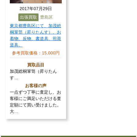
2017年07月29日
出張買取
豊島区
東京都豊島区にて、加茂総
桐箪笥（昇りたんす）、お
着物、反物、書道具、煎茶
道具。
参考買取価格：
15,000円
買取品目
加茂総桐箪笥（昇りたん
す…
お客様の声
一点ずつ丁寧に査定し、お
客様にご満足いただける査
定額にて買い受けました。
大…