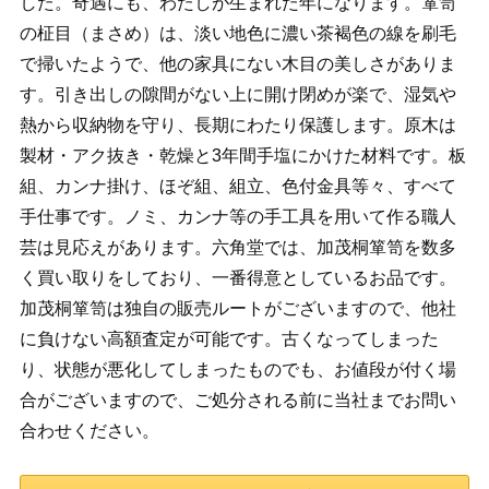
した。奇遇にも、わたしが生まれた年になります。箪笥
の柾目（まさめ）は、淡い地色に濃い茶褐色の線を刷毛
で掃いたようで、他の家具にない木目の美しさがありま
す。引き出しの隙間がない上に開け閉めが楽で、湿気や
熱から収納物を守り、長期にわたり保護します。原木は
製材・アク抜き・乾燥と3年間手塩にかけた材料です。板
組、カンナ掛け、ほぞ組、組立、色付金具等々、すべて
手仕事です。ノミ、カンナ等の手工具を用いて作る職人
芸は見応えがあります。六角堂では、加茂桐箪笥を数多
く買い取りをしており、一番得意としているお品です。
加茂桐箪笥は独自の販売ルートがございますので、他社
に負けない高額査定が可能です。古くなってしまった
り、状態が悪化してしまったものでも、お値段が付く場
合がございますので、ご処分される前に当社までお問い
合わせください。