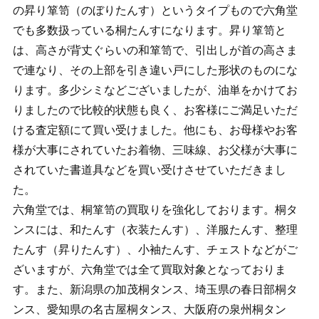
の昇り箪笥（のぼりたんす）というタイプもので六角堂
でも多数扱っている桐たんすになります。昇り箪笥と
は、高さが背丈ぐらいの和箪笥で、引出しが首の高さま
で連なり、その上部を引き違い戸にした形状のものにな
ります。多少シミなどございましたが、油単をかけてお
りましたので比較的状態も良く、お客様にご満足いただ
ける査定額にて買い受けました。他にも、お母様やお客
様が大事にされていたお着物、三味線、お父様が大事に
されていた書道具などを買い受けさせていただきまし
た。
六角堂では、桐箪笥の買取りを強化しております。桐タ
ンスには、和たんす（衣装たんす）、洋服たんす、整理
たんす（昇りたんす）、小袖たんす、チェストなどがご
ざいますが、六角堂では全て買取対象となっておりま
す。また、新潟県の加茂桐タンス、埼玉県の春日部桐タ
ンス、愛知県の名古屋桐タンス、大阪府の泉州桐タン