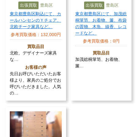
出張買取
豊島区
出張買取
豊島区
東京都豊島区駒込にて、カ
東京都豊島区にて、加茂総
ールハンセンのＹチェア、
桐箪笥、お着物、簾、布袋
北欧チーク家具など。
の置物、木魚、線香、レコ
ードなど。
参考買取価格：
132,000円
参考買取価格：
0円
買取品目
北欧、デザイナーズ家具
買取品目
な…
加茂総桐箪笥、お着物、
簾…
お客様の声
先日お呼びいただいたお客
様より、家具のご処分でお
呼びいただきました。人気
の…