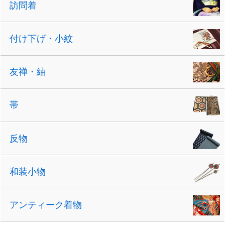
訪問着
付け下げ・小紋
友禅・紬
帯
反物
和装小物
アンティーク着物