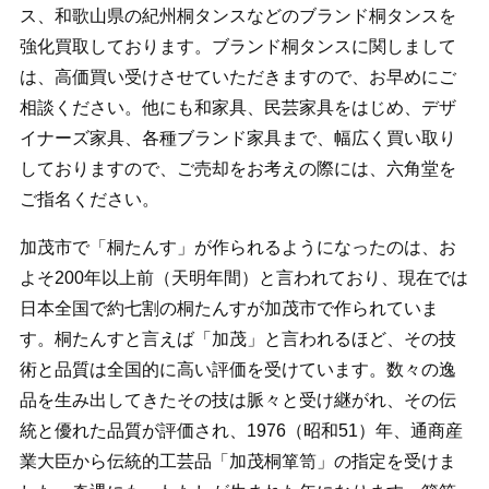
ス、和歌山県の紀州桐タンスなどのブランド桐タンスを
強化買取しております。ブランド桐タンスに関しまして
は、高価買い受けさせていただきますので、お早めにご
相談ください。他にも和家具、民芸家具をはじめ、デザ
イナーズ家具、各種ブランド家具まで、幅広く買い取り
しておりますので、ご売却をお考えの際には、六角堂を
ご指名ください。
加茂市で「桐たんす」が作られるようになったのは、お
よそ200年以上前（天明年間）と言われており、現在では
日本全国で約七割の桐たんすが加茂市で作られていま
す。桐たんすと言えば「加茂」と言われるほど、その技
術と品質は全国的に高い評価を受けています。数々の逸
品を生み出してきたその技は脈々と受け継がれ、その伝
統と優れた品質が評価され、1976（昭和51）年、通商産
業大臣から伝統的工芸品「加茂桐箪笥」の指定を受けま