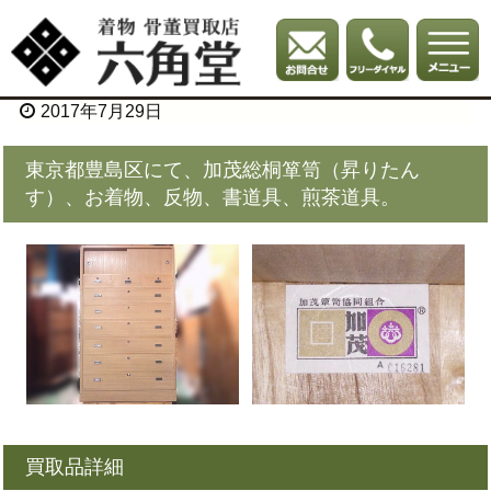
2017年7月29日
東京都豊島区にて、加茂総桐箪笥（昇りたん
す）、お着物、反物、書道具、煎茶道具。
買取品詳細