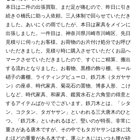
本日は二件の出張買取、まだ足が痛むので、昨日に引き
続きＯ橋氏に助っ人依頼。三人体制で回らせていただき
ました。あいにくの雨でしたが、本日は家具をメインに
出張しました。一件目は、神奈川県川崎市川崎区、先日
見積りに伺ったお客様。お荷物のお片付け処分でお呼び
いただきました。見積り時に購入させていただくお品へ
マークさせていただきましたので、すぐにご精算、搬出
する流れとなりました。お着物、黒檀の飾り棚、モール
硝子の書棚、ライティングビューロ、鉄刀木（タガヤサ
ン）の座卓、時代家具、菊花石の置物、博多人形、こけ
しなど、時代家具、和家具、鑑賞水石と六角堂の得意と
するアイテムばかりでございます。鉄刀木とは、「シタ
ン、コクタン、タガヤサン」といわれる三大唐木のひと
つ。「鉄刀木」といわれるほど、堅いのが特長。非常に
重さがある唐木ですが、その中でもタガヤサンは水に沈
むほどの重量がある木です。運ぶときにはいつも腰が砕