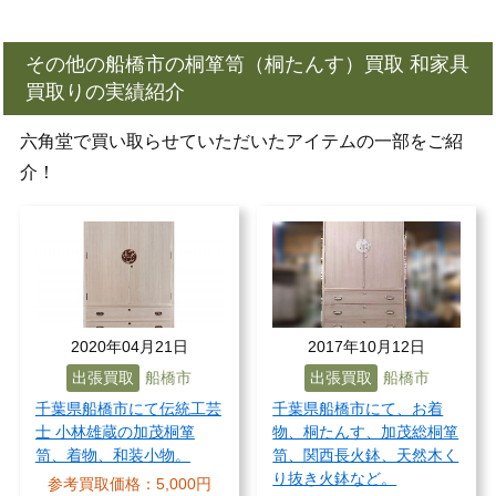
その他の船橋市の桐箪笥（桐たんす）買取 和家具
買取りの実績紹介
六角堂で買い取らせていただいたアイテムの一部をご紹
介！
2020年04月21日
2017年10月12日
出張買取
船橋市
出張買取
船橋市
千葉県船橋市にて伝統工芸
千葉県船橋市にて、お着
士 小林雄蔵の加茂桐箪
物、桐たんす、加茂総桐箪
笥、着物、和装小物。
笥、関西長火鉢、天然木く
り抜き火鉢など。
参考買取価格：
5,000円