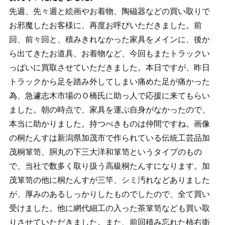
先週、先々週と絵画やお着物、陶磁器などの買い取りで
お邪魔したお客様に、再度お呼びいただきました。前
回、前々回と、積みきれなかった家具をメインに、後か
ら出てきたお道具、お着物など、今回もまたトラックい
っぱいに買取させていただきました。本日ですが、昨日
トラックから足を踏み外してしまい痛めた足が痛かった
為、急遽志木市場のＯ橋氏に助っ人で応援に来てもらい
ました。朝の時点で、家具を運ぶ自身がなかったので、
本当に助かりました。持つべきものは仲間ですね。画像
の桐たんすは新潟県加茂市で作られている伝統工芸品加
茂桐箪笥、胴丸の下三大洋和箪笥というタイプのもの
で、当社で数多く取り扱う高級桐たんすになります。加
茂箪笥の他に桐たんすが三竿、シミ汚れなどありました
が、厚みのあるしっかりしたものでしたので、全て買い
受けました。他に網代細工の入った茶箪笥なども買い取
りさせていただきました。また、前回積み忘れた柿右衛