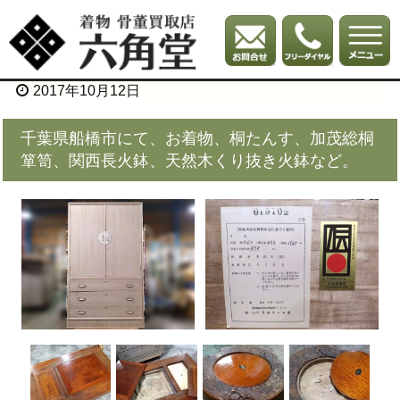
2017年10月12日
千葉県船橋市にて、お着物、桐たんす、加茂総桐
箪笥、関西長火鉢、天然木くり抜き火鉢など。