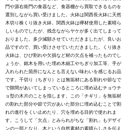
門や源右衛門の食器など、食器棚から買取できるものを
選別しながら買い受けました。火鉢は関西長火鉢に天然
木切り株くり抜き火鉢。関西火鉢は欅材使用した素晴ら
しいものでしたが、残念ながらヤケが多く出てしまって
おりました。多少減額させていただきましたが、良いお
品ですので、買い受けさせていただきました。くり抜き
火鉢は、ひび割れや欠損など材の欠点を補ったものでし
ょうか、銘木を用いた埋め木細工やちぎり加工等、手が
入れられた箇所になんとも言えない味わいを感じるお品
です。千切り（ちぎり）とは無垢材にある割れや節なで
で隙間があいてしまっているところに埋め込むチョウチ
ョ型の木片のことを指します。この「チギリ」を無垢材
の割れた部分や節で穴があいた部分に埋め込むことで割
れの進行をくい止めたり、穴を埋める目的で使われま
す。こうして「欠点」とみられがちな「割れ」もデザイ
ンの一部となり、木という自然素材の素晴らしさを伝え