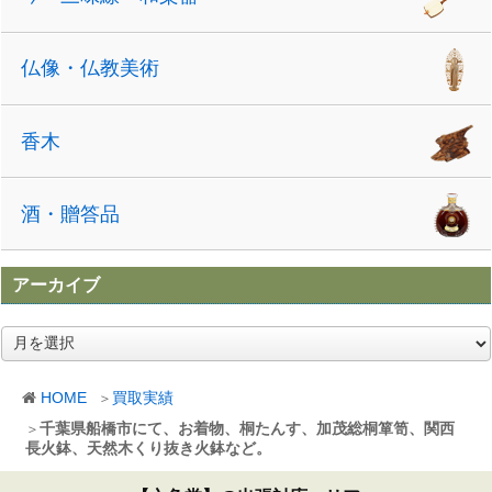
仏像・仏教美術
香木
酒・贈答品
アーカイブ
ア
ー
カ
HOME
買取実績
イ
ブ
千葉県船橋市にて、お着物、桐たんす、加茂総桐箪笥、関西
長火鉢、天然木くり抜き火鉢など。