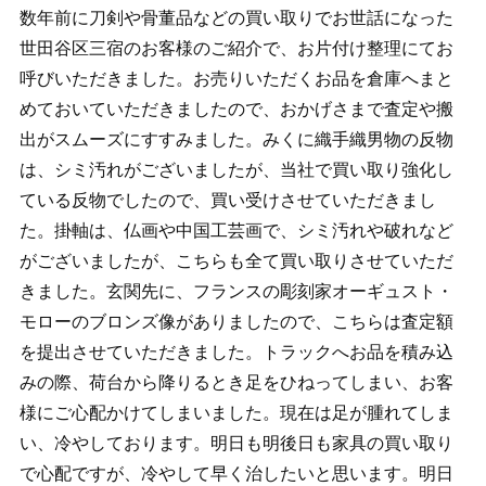
数年前に刀剣や骨董品などの買い取りでお世話になった
世田谷区三宿のお客様のご紹介で、お片付け整理にてお
呼びいただきました。お売りいただくお品を倉庫へまと
めておいていただきましたので、おかげさまで査定や搬
出がスムーズにすすみました。みくに織手織男物の反物
は、シミ汚れがございましたが、当社で買い取り強化し
ている反物でしたので、買い受けさせていただきまし
た。掛軸は、仏画や中国工芸画で、シミ汚れや破れなど
がございましたが、こちらも全て買い取りさせていただ
きました。玄関先に、フランスの彫刻家オーギュスト・
モローのブロンズ像がありましたので、こちらは査定額
を提出させていただきました。トラックへお品を積み込
みの際、荷台から降りるとき足をひねってしまい、お客
様にご心配かけてしまいました。現在は足が腫れてしま
い、冷やしております。明日も明後日も家具の買い取り
で心配ですが、冷やして早く治したいと思います。明日