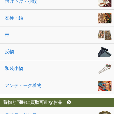
付け下げ・小紋
友禅・紬
帯
反物
和装小物
アンティーク着物
着物と同時に買取可能なお品