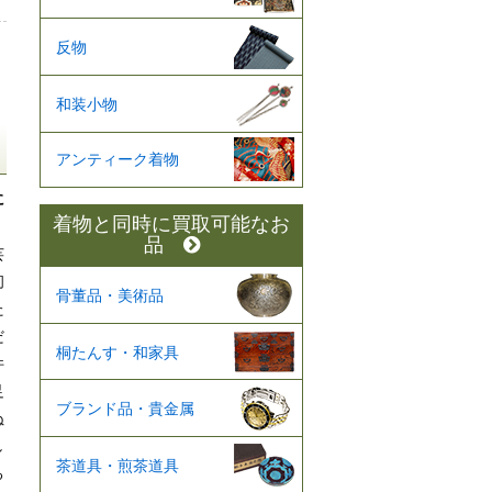
反物
和装小物
アンティーク着物
に
着物と同時に買取可能なお
品
芸
初
骨董品・美術品
た
だ
桐たんす・和家具
件
足
ブランド品・貴金属
ぬ
し
茶道具・煎茶道具
る