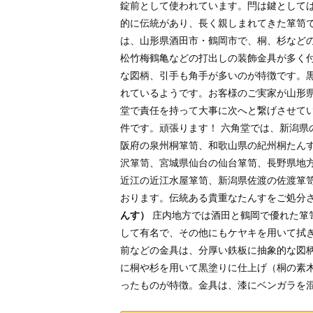
錠前として使われています。閂は鍵として
的に伝統があり、長く親しまれてきた箪笥
は、山形県酒田市・鶴岡市で、桐、杉など
松竹梅鶴亀などの打出しの装飾金具が多く
な図柄、引手も角手が多いのが特徴です。
れているようです。お客様のご実家が山形
堂で責任を持って大事に次へと繋げさせて
件です。頑張ります！ 六角堂では、新潟
阪府の泉州桐箪笥、和歌山県の紀州桐たん
沢箪笥、宮城県仙台の仙台箪笥、長野県地
近江の近江水屋箪笥、新潟県佐渡の佐渡箪
おります。伝統ある貴重なたんすをご処分
んす）
庄内地方では酒田と鶴岡で優れた箪
して有名で、その他にもケヤキを用いて拭
前などの金具は、分厚い鉄板に抽象的な図
に桐や杉を用いて黒塗りに仕上げ（桐の素
ったものが特徴。金具は、漆にベンガラを