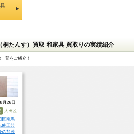
家具
桐たんす）買取 和家具 買取りの実績紹介
の一部をご紹介！
08月26日
取
大田区
田区南馬
伝統工芸
介の加茂