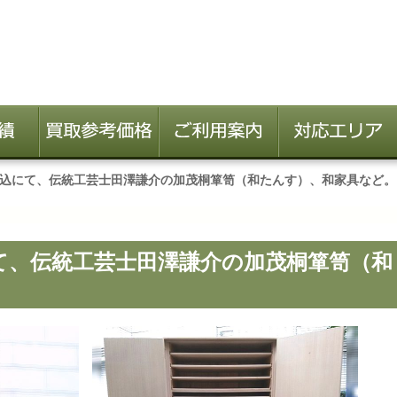
込にて、伝統工芸士田澤謙介の加茂桐箪笥（和たんす）、和家具など。
て、伝統工芸士田澤謙介の加茂桐箪笥（和
。