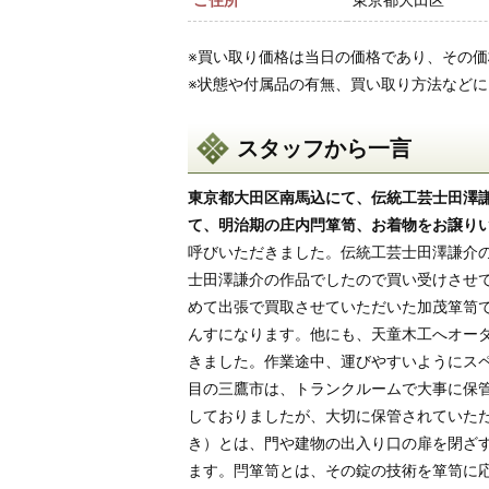
ご住所
東京都大田区
※買い取り価格は当日の価格であり、その
※状態や付属品の有無、買い取り方法など
スタッフから一言
東京都大田区南馬込にて、伝統工芸士田澤
て、明治期の庄内閂箪笥、お着物をお譲り
呼びいただきました。伝統工芸士田澤謙介
士田澤謙介の作品でしたので買い受けさせ
めて出張で買取させていただいた加茂箪笥
んすになります。他にも、天童木工へオー
きました。作業途中、運びやすいようにス
目の三鷹市は、トランクルームで大事に保
しておりましたが、大切に保管されていた
き）とは、門や建物の出入り口の扉を閉ざ
ます。閂箪笥とは、その錠の技術を箪笥に