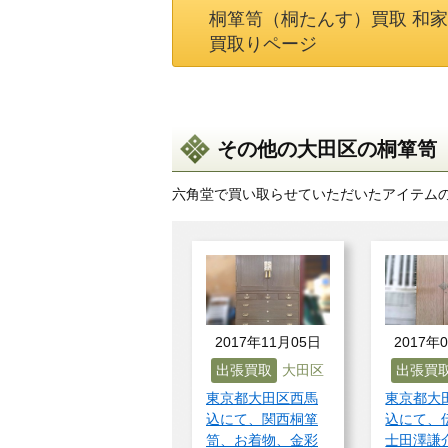
桐箪笥（桐たんす）買取 和
買取りページ
その他の大田区の桐箪笥（
六角堂で買い取らせていただいたアイテム
2017年11月05日
2017年
出張買取
大田区
出張買
東京都大田区西馬
東京都大
込にて、関西桐箪
込にて、
笥、お着物、金彩
士田澤謙