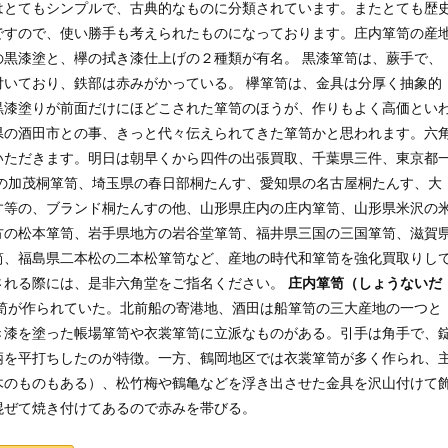
はとてもシンプルで、古典的なものに分類されています。またとても歴
ですので、使い勝手も考えられたものになっております。庄内箪笥の産
の黒漆塗と、欅の拭き漆仕上げの２種類が有名。 黒漆箪笥は、蕨手で、
付いており、鉄部は赤みがかっている。 欅箪笥は、金具は分厚く抽象的
黒漆塗りが前面だけにほどこされた箪笥のほうが、作りもよく高価とい
県の酒田市との事、きっと代々伝えられてきた箪笥かと思われます。六
いただきます。明日は朝早くから四件の出張買取、千葉県三件、東京都
県の加茂桐箪笥、埼玉県の春日部桐たんす、愛知県の名古屋桐たんす、大
す等の、ブランド桐たんすの他、山形県庄内の庄内箪笥、山形県米沢の
方の松本箪笥、岩手県地方の岩谷堂箪笥、福井県三国の三国箪笥、滋賀
笥、福島県二本松の二本松箪笥など、産地の時代和箪笥を強化買取りし
される際には、是非六角堂をご指名ください。
庄内箪笥（しょうないだ
笥が作られていた。北前船の寄港地、酒田は船箪笥の三大産地の一つと
き漆を塗った帳場箪笥や衣裳箪笥に立派なものがある。引手は角手で、
柄を平打ちしたのが特徴。一方、鶴岡地区では衣裳箪笥が多く作られ、
木のものもある）、松竹梅や鶴亀などを浮き出させた金具を沢山付けて
混ぜて焼き付けてあるので赤みを帯びる。