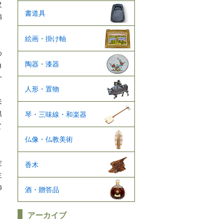
史
書道具
地
絵画・掛け軸
わ
陶器・漆器
角
一
人形・置物
米
県
琴・三味線・和楽器
て
仏像・仏教美術
錠
香木
主
飾
酒・贈答品
アーカイブ