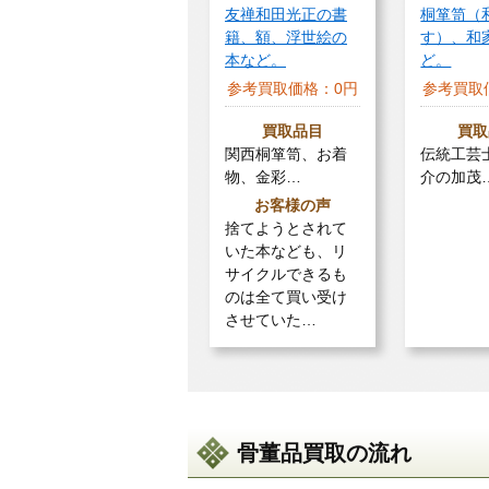
友禅和田光正の書
桐箪笥（
籍、額、浮世絵の
す）、和
本など。
ど。
参考買取価格：
0円
参考買取
買取品目
買取
関西桐箪笥、お着
伝統工芸
物、金彩…
介の加茂
お客様の声
捨てようとされて
いた本なども、リ
サイクルできるも
のは全て買い受け
させていた…
骨董品買取の流れ