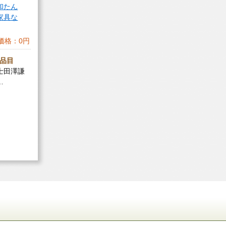
和たん
家具な
価格：
0円
品目
士田澤謙
…