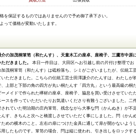
買取方法
出張買取
価格を保証するものではありませんので予め御了承下さい。
によって価格が変動いたします。
謙介の加茂桐箪笥（和たんす）、天童木工の座卓、座椅子、三鷹市中原
いただきました。
本日一件目は、大田区へお引越し前の片付け整理でお
の加茂桐箪笥（和たんす）は砥粉落ち、シミがございましたが、伝統工
ていただきました。こちらの伝統工芸士田澤謙介のたんすは、わたしが
で、上部と下部の角の四方が丸い桐たんす「四方丸」という最高級の桐
ダーメイドで作られた欅材の座卓、座椅子、脇息を買い受けさせていた
ペースを作っていただいたりお気遣いくださり有難うございました。二
管されていた明治期の庄内箪笥、残念ながら大事な閂（かんぬき）が不
たんす、きちんと次へと橋渡しさせていただく事にしました。閂（かん
すための横木のこと。左右の扉につけた金具に通して扉が開かないよう
応用したものです。箪笥の場合、閂は縦に使われ、引き出しをロックす