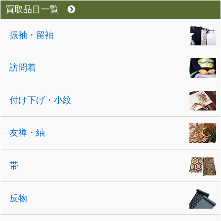
買取品目一覧
振袖・留袖
訪問着
付け下げ・小紋
友禅・紬
帯
反物