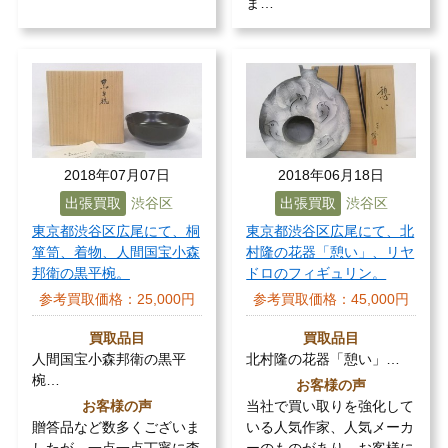
ま…
2018年07月07日
2018年06月18日
出張買取
渋谷区
出張買取
渋谷区
東京都渋谷区広尾にて、桐
東京都渋谷区広尾にて、北
箪笥、着物、人間国宝小森
村隆の花器「憩い」、リヤ
邦衛の黒平椀。
ドロのフィギュリン。
参考買取価格：
25,000円
参考買取価格：
45,000円
買取品目
買取品目
人間国宝小森邦衛の黒平
北村隆の花器「憩い」…
椀…
お客様の声
お客様の声
当社で買い取りを強化して
贈答品など数多くございま
いる人気作家、人気メーカ