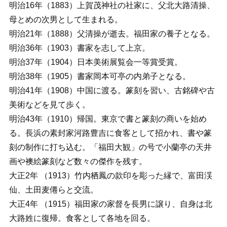
明治16年（1883）上賀茂神社の社家に、父北大路清操、
母とめの次男として生まれる。
明治21年（1888）父清操が逝去。福田家の養子となる。
明治36年（1903）書家を志して上京。
明治37年（1904）日本美術展覧会一等賞受賞。
明治38年（1905）書家岡本可亭の内弟子となる。
明治41年（1908）中国に渡る。篆刻を習い、古銘碑や古
美術などを見て歩く。
明治43年（1910）帰国。東京で書と篆刻の商いを始め
る。長浜の素封家河路豊吉に食客として招かれ、書や篆
刻の制作に打ち込む。「福田大観」の号で小蘭亭の天井
画や襖絵篆刻など数々の傑作を残す。
大正2年 （1913）竹内栖鳳の款印を彫った縁で、富田渓
仙、土田麦僊らと交流。
大正4年 （1915）福田家の家督を長男に譲り、自身は北
大路姓に復帰。食客として各地を回る。