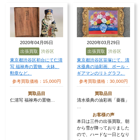
2020年04月05日
2020年03月29日
出張買取
渋谷区
出張買取
渋谷区
東京都渋谷区初台にて仁清
東京都渋谷区笹塚にて、清
写 福禄寿の置物、火鉢、
水亟典の油彩画、ポール・
勲章など。
ギアマンのリトグラフ。
参考買取価格：
15,000円
参考買取価格：
30,000円
買取品目
買取品目
仁清写 福禄寿の置物…
清水亟典の油彩画「薔薇」
…
お客様の声
本日は三件の出張買取。朝
から雪が降っておりました
ので、ハードな一日となり