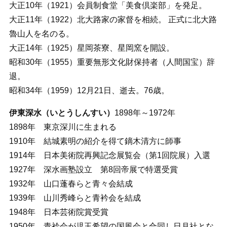
大正10年（1921）会員制食堂「美食倶楽部」を発足。
大正11年（1922）北大路家の家督を相続。 正式に北大路
魯山人を名のる。
大正14年（1925）星岡茶寮、星岡窯を開設。
昭和30年（1955）重要無形文化財保持者（人間国宝）辞
退。
昭和34年（1959）12月21日、逝去。76歳。
伊東深水（いとうしんすい）
1898年～1972年
1898年 東京深川に生まれる
1910年 結城素明の紹介を得て鏑木清方に師事
1914年 日本美術院再興記念展覧会（第1回院展）入選
1927年 深水画塾設立 第8回帝展で特選受賞
1932年 山口蓬春らと青々会結成
1939年 山川秀峰らと青衿会を結成
1948年 日本芸術院賞受賞
1950年 青衿会が児玉希望の国風会と合同し日月社とな