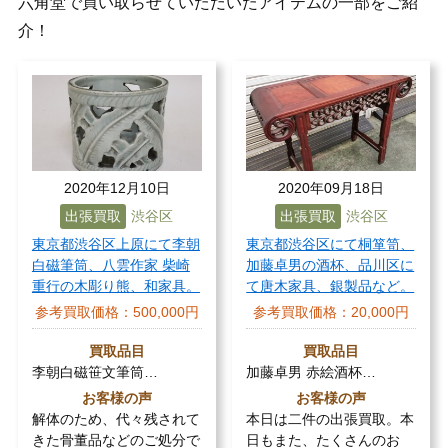
六角堂で買い取らせていただいたアイテムの一部をご紹
介！
2020年12月10日
2020年09月18日
出張買取
渋谷区
出張買取
渋谷区
東京都渋谷区上原にて李朝
東京都渋谷区にて桐箪笥、
白磁筆筒、八雲作家 柴崎
加藤卓男の酒杯、品川区に
重行の木彫り熊、和家具。
て唐木家具、銀製品など。
参考買取価格：
500,000円
参考買取価格：
20,000円
買取品目
買取品目
李朝白磁笹文筆筒…
加藤卓男 赤絵酒杯…
お客様の声
お客様の声
解体のため、代々残されて
本日は二件の出張買取。本
きた骨董品などのご処分で
日もまた、たくさんのお