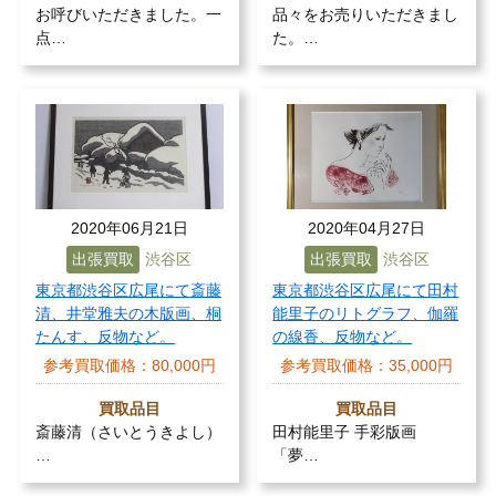
お呼びいただきました。一
品々をお売りいただきまし
点…
た。…
2020年06月21日
2020年04月27日
出張買取
渋谷区
出張買取
渋谷区
東京都渋谷区広尾にて斎藤
東京都渋谷区広尾にて田村
清、井堂雅夫の木版画、桐
能里子のリトグラフ、伽羅
たんす、反物など。
の線香、反物など。
参考買取価格：
80,000円
参考買取価格：
35,000円
買取品目
買取品目
斎藤清（さいとうきよし）
田村能里子 手彩版画
…
「夢…